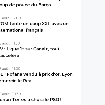
oup de pouce du Barça
6 août , 12:00
’OM tente un coup XXL avec un
nternational français
6 août , 11:30
V : Ligue 1+ sur Canal+, tout
'accélère
6 août , 11:00
L : Fofana vendu à prix d'or, Lyon
emercie le Real
6 août , 10:30
erran Torres a choisi le PSG !