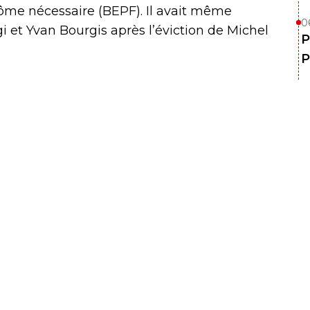
lôme nécessaire (BEPF). Il avait même
0
 et Yvan Bourgis après l’éviction de Michel
P
P