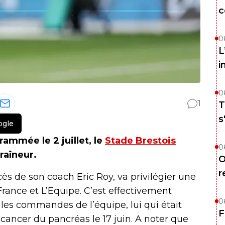
c
0
L
i
0
1
T
s
ogle
ammée le 2 juillet, le
Stade Brestois
0
raîneur.
O
r
cès de son coach Eric Roy, va privilégier une
rance et L’Equipe. C’est effectivement
0
 les commandes de l’équipe, lui qui était
F
cancer du pancréas le 17 juin. A noter que