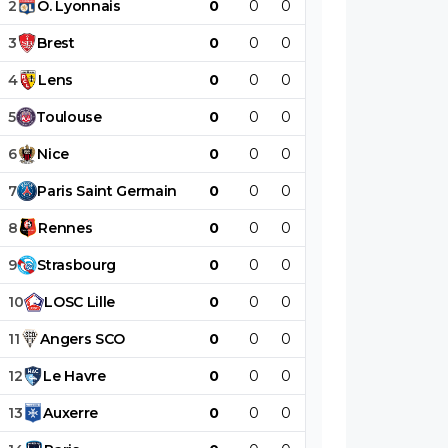
2
O
.
Lyonnais
0
0
0
0
0
0
3
Brest
0
0
0
0
0
0
4
Lens
0
0
0
0
0
0
5
Toulouse
0
0
0
0
0
0
6
Nice
0
0
0
0
0
0
7
Paris
Saint
Germain
0
0
0
0
0
0
8
Rennes
0
0
0
0
0
0
9
Strasbourg
0
0
0
0
0
0
10
LOSC
Lille
0
0
0
0
0
0
11
Angers
SCO
0
0
0
0
0
0
12
Le
Havre
0
0
0
0
0
0
13
Auxerre
0
0
0
0
0
0