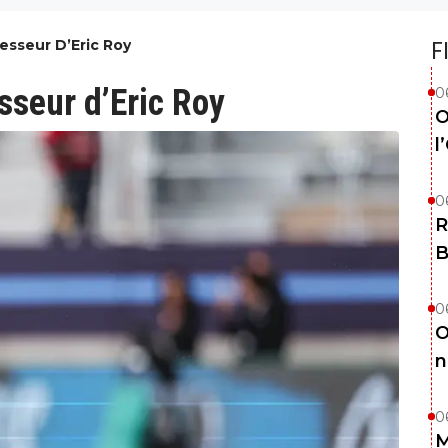
esseur D’Eric Roy
F
esseur d’Eric Roy
0
O
l
0
R
B
0
O
n
0
M