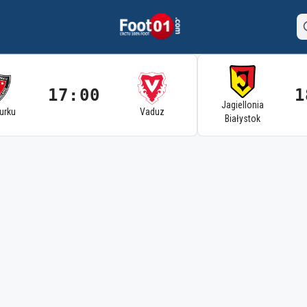
17:00
1
Jagiellonia
Turku
Vaduz
Białystok