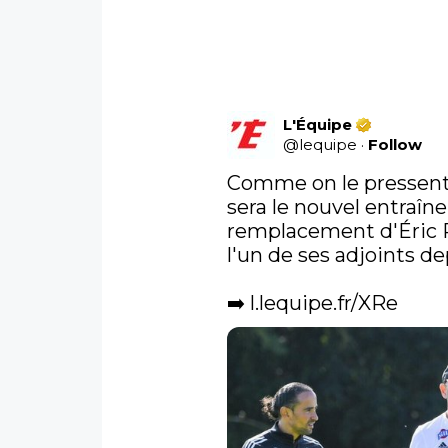
L'Équipe
@
lequipe
·
Follow
Comme on le pressentai
sera le nouvel entraîne
remplacement d'Éric Roy
l'un de ses adjoints de
➡️ 
l.lequipe.fr/XRe