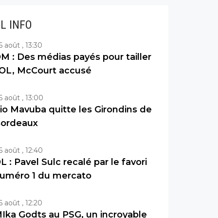
IL INFO
6 août , 13:30
M : Des médias payés pour tailler
’OL, McCourt accusé
6 août , 13:00
io Mavuba quitte les Girondins de
ordeaux
6 août , 12:40
L : Pavel Sulc recalé par le favori
uméro 1 du mercato
6 août , 12:20
Ika Godts au PSG, un incroyable