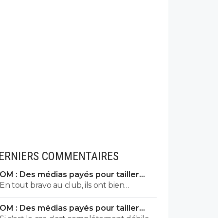
ERNIERS COMMENTAIRES
OM : Des médias payés pour tailler
l’OL, McCourt accusé
En tout bravo au club, ils ont bien
siphonné Francky pour 0 trophée. Il a
OM : Des médias payés pour tailler
dépense 2 à 4 fois plus que Louis-Dreyfus
l’OL, McCourt accusé