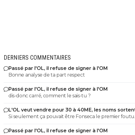
DERNIERS COMMENTAIRES
Passé par l'OL, il refuse de signer à l'OM
Bonne analyse de ta part respect
Passé par l'OL, il refuse de signer à l'OM
dis-donc carré, comment le sais-tu ?
L'OL veut vendre pour 30 à 40ME, les noms sorten
Si seulement ça pouvait être Fonseca le premier foutu
dehors, l'OL et ce très bon effectif s'en porterait tout de
Passé par l'OL, il refuse de signer à l'OM
mieux