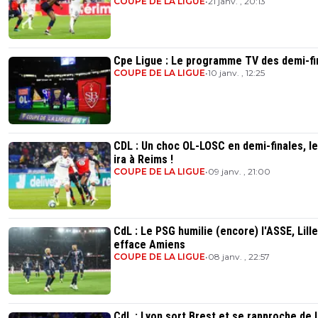
COUPE DE LA LIGUE
•
21 janv. , 20:13
Cpe Ligue : Le programme TV des demi-fi
COUPE DE LA LIGUE
•
10 janv. , 12:25
CDL : Un choc OL-LOSC en demi-finales, l
ira à Reims !
COUPE DE LA LIGUE
•
09 janv. , 21:00
CdL : Le PSG humilie (encore) l'ASSE, Lille
efface Amiens
COUPE DE LA LIGUE
•
08 janv. , 22:57
CdL : Lyon sort Brest et se rapproche de 