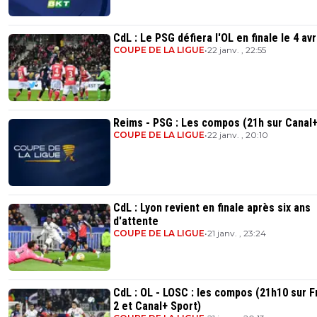
CdL : Le PSG défiera l'OL en finale le 4 avri
COUPE DE LA LIGUE
•
22 janv. , 22:55
Reims - PSG : Les compos (21h sur Canal+
COUPE DE LA LIGUE
•
22 janv. , 20:10
CdL : Lyon revient en finale après six ans
d'attente
COUPE DE LA LIGUE
•
21 janv. , 23:24
CdL : OL - LOSC : les compos (21h10 sur 
2 et Canal+ Sport)