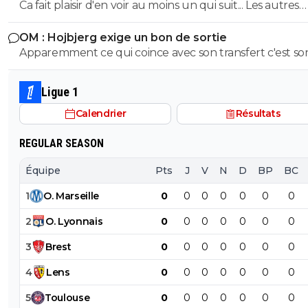
Ca fait plaisir d'en voir au moins un qui suit... Les autres
doivent être des abrutis de supporters non ?
OM : Hojbjerg exige un bon de sortie
Apparemment ce qui coince avec son transfert c'est so
salaire. S'il veut vraiment partir, il sait quoi faire.
Ligue 1
Calendrier
Résultats
REGULAR SEASON
Équipe
Pts
J
V
N
D
BP
BC
1
O
.
Marseille
0
0
0
0
0
0
0
2
O
.
Lyonnais
0
0
0
0
0
0
0
3
Brest
0
0
0
0
0
0
0
4
Lens
0
0
0
0
0
0
0
5
Toulouse
0
0
0
0
0
0
0