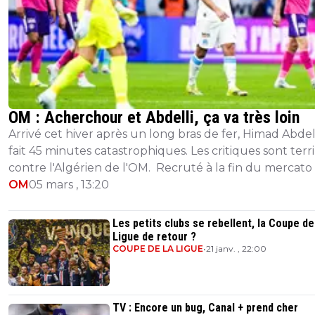
OM : Acherchour et Abdelli, ça va très loin
Arrivé cet hiver après un long bras de fer, Himad Abdell
fait 45 minutes catastrophiques. Les critiques sont terr
contre l'Algérien de l'OM. Recruté à la fin du mercato
un mois de press...
OM
05 mars , 13:20
Les petits clubs se rebellent, la Coupe de
Ligue de retour ?
COUPE DE LA LIGUE
•
21 janv. , 22:00
TV : Encore un bug, Canal + prend cher