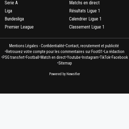
Serie A
Matchs en direct
Liga
Résultats Ligue 1
Bundesliga
Calendrier Ligue 1
Premier League
Classement Ligue 1
•
Mentions Légales - Confidentialité
Contact, recrutement et publicité
•
•
Retrouvez votre compte pour les commentaires sur Foot01
La rédaction
•
•
•
•
•
•
•
PSG transfert
Football
Match en direct
Youtube
Instagram
TikTok
Facebook
•
Sitemap
Powered by Newsifier