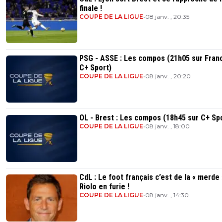
finale !
COUPE DE LA LIGUE
•
08 janv. , 20:35
PSG - ASSE : Les compos (21h05 sur Franc
C+ Sport)
COUPE DE LA LIGUE
•
08 janv. , 20:20
OL - Brest : Les compos (18h45 sur C+ Sp
COUPE DE LA LIGUE
•
08 janv. , 18:00
CdL : Le foot français c’est de la « merde 
Riolo en furie !
COUPE DE LA LIGUE
•
08 janv. , 14:30