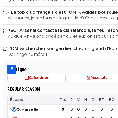
ses commentaires puérils avec des émojis et il continue
« Le top club français c’est l’OM », Adidas bouscule
me répondre avec ses petites images de gogol. Ça pro
PSG
Marrant ça, je me fous de la gueule d'aCon et c'est toi q
bien ce que je dis, on voit tout de suite qu'on a affaire à
réponds. Solidarité entre trolls ou la flemme de chang
teubé.^^
PSG : Arsenal contacte le clan Barcola, le feuilleton
compte? En revanche je te donne 06/20 pour ta
relancé
Vu que Viny a prollongé bah oui et eux on sait qu'ils ont
compréhension de texte. Tu as réussi à intégrer que je
tunes ! aboulez les 150 minimum
lirais pas tes commentaires si tes arguments sont des em
L’OM va chercher son gardien chez un grand d’Eur
mdr. C'est bien tu n'en as pas mis mais c'est insuffisant.
De Lange numéro 1
Surtout quand on lit le délire que tu viens de pondre. Il
encore de boulot mais tu peux y arriver. Un 06/20
d'encouragement.
Ligue 1
Calendrier
Résultats
REGULAR SEASON
Équipe
Pts
J
V
N
D
BP
BC
1
O
.
Marseille
0
0
0
0
0
0
0