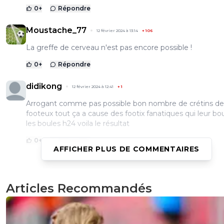
0
+
Répondre
Moustache_77
12 février 2024 à 13:14
+
106
La greffe de cerveau n'est pas encore possible !
0
+
Répondre
didikong
12 février 2024 à 12:41
+
1
Arrogant comme pas possible bon nombre de crétins de
footeux tout ça a cause des footix fanatiques qui leur bo
les boules h24 voila le résultat
0
+
Répondre
AFFICHER PLUS DE COMMENTAIRES
kopeurfilde-ol-idf
12 février 2024 à 12:02
+
15
Articles Recommandés
Et il est capitaine ou vice-capitaine...
0
+
Répondre