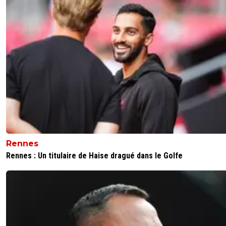
on-ta-reimser-chez-nous
12 février 2024 à 11:41
+
1
Une nouvelle illustration que l'argent n'achète pas l'éduca
0
+
Répondre
Rennes
Rennes : Un titulaire de Haise dragué dans le Golfe