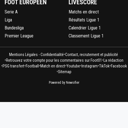
FOOT EUROPÉEN
LIVESCORE
Serie A
Matchs en direct
Liga
Résultats Ligue 1
Bundesliga
Calendrier Ligue 1
Premier League
Classement Ligue 1
•
Mentions Légales - Confidentialité
Contact, recrutement et publicité
•
•
Retrouvez votre compte pour les commentaires sur Foot01
La rédaction
•
•
•
•
•
•
•
PSG transfert
Football
Match en direct
Youtube
Instagram
TikTok
Facebook
•
Sitemap
Powered by Newsifier