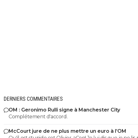
DERNIERS COMMENTAIRES
OM : Geronimo Rulli signe à Manchester City
Complétement d'accord.
McCourt jure de ne plus mettre un euro à l’OM
Qu'il est stupide cet Olivier-aCon! Je lui dis que je ne lis 