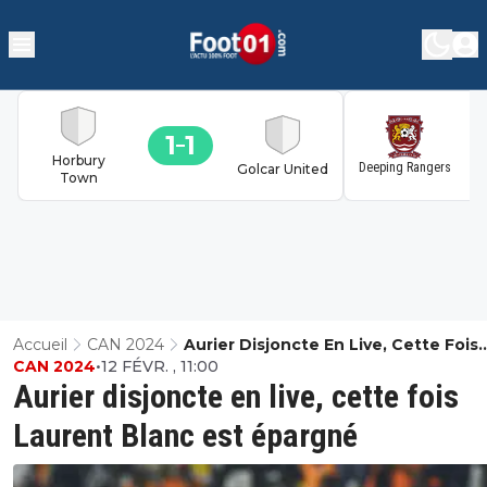
1
1
1
Horbury
Deeping Rangers
Golcar United
Town
Accueil
CAN 2024
Aurier Disjoncte En Live, Cette Fois
CAN 2024
•
12 FÉVR. , 11:00
Laurent Blanc Est Épargné
Aurier disjoncte en live, cette fois
Laurent Blanc est épargné