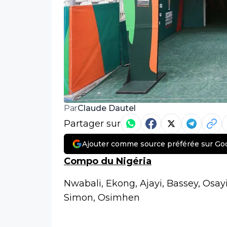
Claude Dautel
Par
Partager sur
Ajouter comme source préférée sur Go
Compo du Nigéria
Nwabali, Ekong, Ajayi, Bassey, Osa
Simon, Osimhen