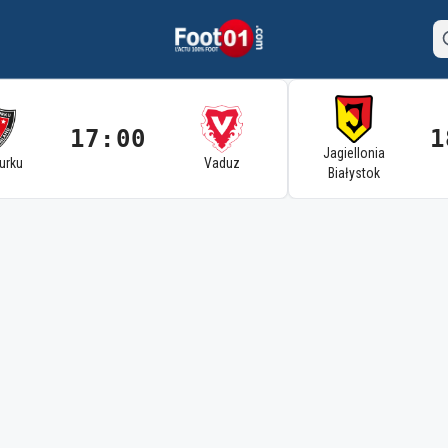
17:00
1
Jagiellonia
Turku
Vaduz
Białystok