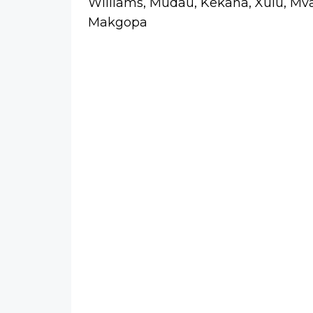
Williams, Mudau, Kekana, Xulu, Mva
Makgopa