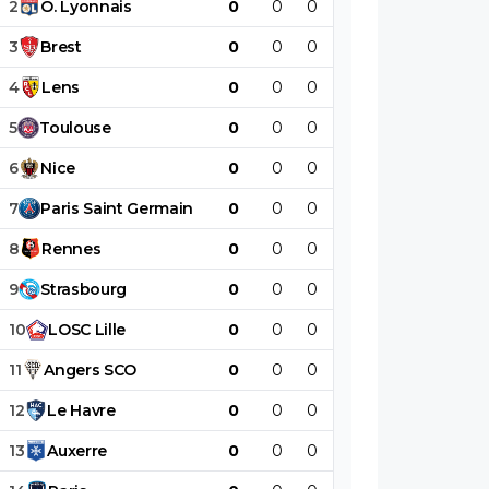
2
O
.
Lyonnais
0
0
0
0
0
0
3
Brest
0
0
0
0
0
0
4
Lens
0
0
0
0
0
0
5
Toulouse
0
0
0
0
0
0
6
Nice
0
0
0
0
0
0
7
Paris
Saint
Germain
0
0
0
0
0
0
8
Rennes
0
0
0
0
0
0
9
Strasbourg
0
0
0
0
0
0
10
LOSC
Lille
0
0
0
0
0
0
11
Angers
SCO
0
0
0
0
0
0
12
Le
Havre
0
0
0
0
0
0
13
Auxerre
0
0
0
0
0
0