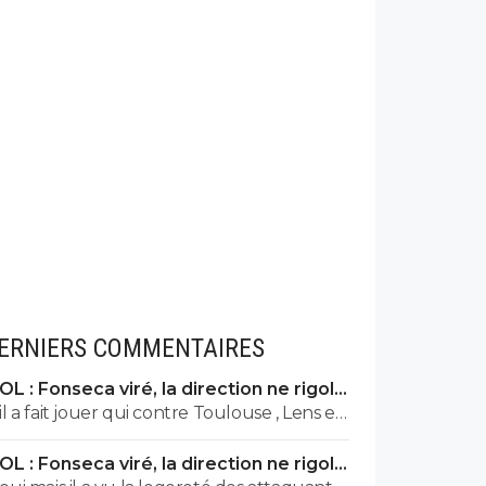
ERNIERS COMMENTAIRES
OL : Fonseca viré, la direction ne rigole
plus
il a fait jouer qui contre Toulouse , Lens et
Vigo qui selon les docteurs es football de
OL : Fonseca viré, la direction ne rigole
foot01 n'auraient pas du jouer
plus