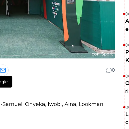
0
A
e
0
P
K
0
0
ogle
O
r
yi-Samuel, Onyeka, Iwobi, Aina, Lookman,
0
L
c