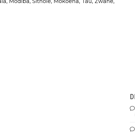
la, Modiba, Sithole, Mokoena, Tau, Zwane,
D