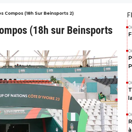
Les Compos (18h Sur Beinsports 2)
F
 compos (18h sur Beinsports
0
F
0
P
P
0
T
l
0
R
à