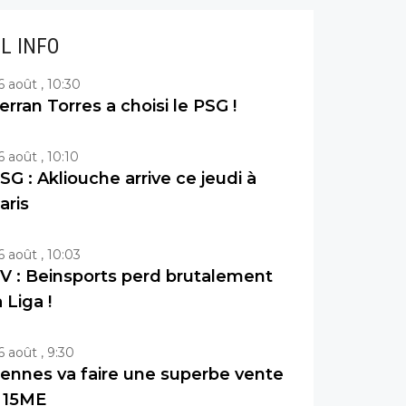
IL INFO
6 août , 10:30
erran Torres a choisi le PSG !
6 août , 10:10
SG : Akliouche arrive ce jeudi à
aris
6 août , 10:03
V : Beinsports perd brutalement
a Liga !
6 août , 9:30
ennes va faire une superbe vente
 15ME