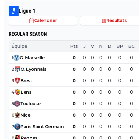
marché et Gots n'a rien prouvé
Ligue 1
Calendrier
Résultats
REGULAR SEASON
Équipe
Pts
J
V
N
D
BP
BC
1
O
.
Marseille
0
0
0
0
0
0
0
2
O
.
Lyonnais
0
0
0
0
0
0
0
3
Brest
0
0
0
0
0
0
0
4
Lens
0
0
0
0
0
0
0
5
Toulouse
0
0
0
0
0
0
0
6
Nice
0
0
0
0
0
0
0
7
Paris
Saint
Germain
0
0
0
0
0
0
0
8
Rennes
0
0
0
0
0
0
0