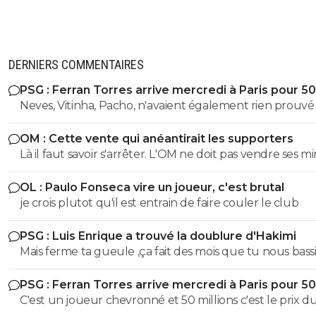
DERNIERS COMMENTAIRES
PSG : Ferran Torres arrive mercredi à Paris pour 5
Neves, Vitinha, Pacho, n'avaient également rien prouvé 
OM : Cette vente qui anéantirait les supporters
Là il faut savoir s'arrêter. L'OM ne doit pas vendre ses m
qui risquent d'éclater cette saison. Vendre Mmadi pour
OL : Paulo Fonseca vire un joueur, c'est brutal
tirer 1 million d'euros à Villareal stop. Qui sait si Mmadi n
je crois plutot qu'il est entrain de faire couler le club
vaudra pas 20 ou plus en fin de saison???
PSG : Luis Enrique a trouvé la doublure d'Hakimi
Mais ferme ta gueule ,ça fait des mois que tu nous bass
en disant qu'il sera condamné.Donc tu le dis coupable
PSG : Ferran Torres arrive mercredi à Paris pour 5
pauvre abruti de consanguin
C'est un joueur chevronné et 50 millions c'est le prix d