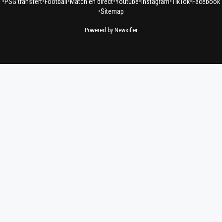
•
•
•
•
•
•
•
PSG transfert
Football
Match en direct
Youtube
Instagram
TikTok
Facebook
•
Sitemap
Powered by Newsifier