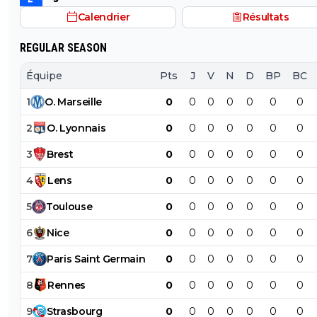
Calendrier
Résultats
REGULAR SEASON
Équipe
Pts
J
V
N
D
BP
BC
1
O
.
Marseille
0
0
0
0
0
0
0
2
O
.
Lyonnais
0
0
0
0
0
0
0
3
Brest
0
0
0
0
0
0
0
4
Lens
0
0
0
0
0
0
0
5
Toulouse
0
0
0
0
0
0
0
6
Nice
0
0
0
0
0
0
0
7
Paris
Saint
Germain
0
0
0
0
0
0
0
8
Rennes
0
0
0
0
0
0
0
9
Strasbourg
0
0
0
0
0
0
0