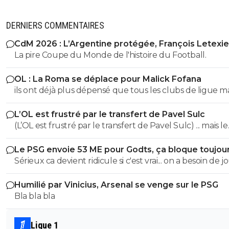
DERNIERS COMMENTAIRES
CdM 2026 : L’Argentine protégée, François Letexie
pris cher
La pire Coupe du Monde de l'histoire du Football.
OL : La Roma se déplace pour Malick Fofana
ils ont déjà plus dépensé que tous les clubs de ligue 
réunis hors quatar.. ils veulent juste profitez au maxi
L’OL est frustré par le transfert de Pavel Sulc
des clubs qui sont beaucoup plus mal lotis qu'eux c'est 
(L’OL est frustré par le transfert de Pavel Sulc) ... mais le
du plus fort tout simplement..
public aussi commence a être frustré ... la vente de ces
Le PSG envoie 53 ME pour Godts, ça bloque toujou
"excellents" joueurs dont fait partie Pavel Sulc ... pour
Sérieux ca devient ridicule si c'est vrai... on a besoin de 
récupérer quoi ? qui? À un moment donné il faudra bi
pour la supercoupe ! sérieux a 5 ou 7M€ pres, go !!
arriver a construire dans le long terme... et avec , seul
Humilié par Vinicius, Arsenal se venge sur le PSG
avec , une équipe régulière ça finira par payer, mais là pour
Bla bla bla
l'instant, ???
Ligue 1