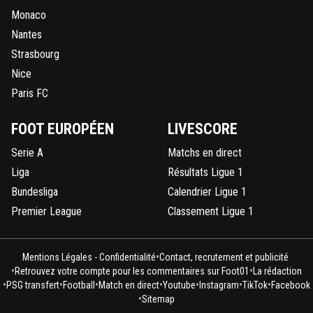
Monaco
Nantes
Strasbourg
Nice
Paris FC
FOOT EUROPÉEN
LIVESCORE
Serie A
Matchs en direct
Liga
Résultats Ligue 1
Bundesliga
Calendrier Ligue 1
Premier League
Classement Ligue 1
•
Mentions Légales - Confidentialité
Contact, recrutement et publicité
•
•
Retrouvez votre compte pour les commentaires sur Foot01
La rédaction
•
•
•
•
•
•
•
PSG transfert
Football
Match en direct
Youtube
Instagram
TikTok
Facebook
•
Sitemap