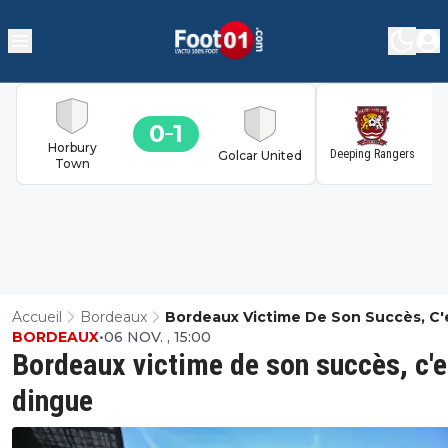
0
1
1
Horbury
Deeping Rangers
Golcar United
Town
Accueil
Bordeaux
Bordeaux Victime De Son Succès, C'
BORDEAUX
•
06 NOV. , 15:00
Dingue
Bordeaux victime de son succès, c'e
dingue