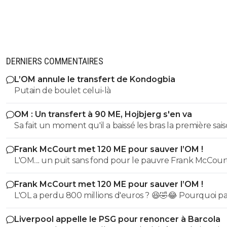
DERNIERS COMMENTAIRES
L’OM annule le transfert de Kondogbia
Putain de boulet celui-là
OM : Un transfert à 90 ME, Hojbjerg s'en va
Sa fait un moment qu'il a baissé les bras la première saiso
etait top mais depuis quelques match etait en dessus. 
Frank McCourt met 120 ME pour sauver l’OM !
et bon vent a lui pour le reste de sa carrière ...
L'OM.... un puit sans fond pour le pauvre Frank McCourt
Frank McCourt met 120 ME pour sauver l’OM !
L'OL a perdu 800 millions d'euros ? 😆🤣😂 Pourquoi pas un
milliard tant que tu y es ! ^^
Liverpool appelle le PSG pour renoncer à Barcola