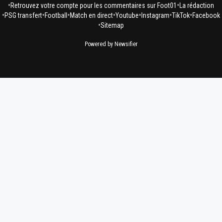
•
•
Retrouvez votre compte pour les commentaires sur Foot01
La rédaction
•
•
•
•
•
•
•
PSG transfert
Football
Match en direct
Youtube
Instagram
TikTok
Facebook
•
Sitemap
Powered by Newsifier