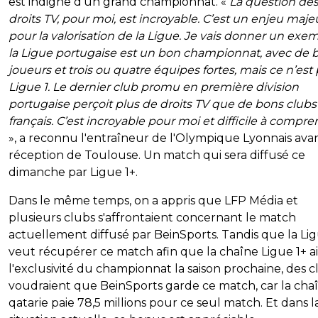
est indigne d'un grand championnat. «
La question de
droits TV, pour moi, est incroyable. C’est un enjeu maje
pour la valorisation de la Ligue. Je vais donner un exem
la Ligue portugaise est un bon championnat, avec de 
joueurs et trois ou quatre équipes fortes, mais ce n’est 
Ligue 1. Le dernier club promu en première division
portugaise perçoit plus de droits TV que de bons clubs
français. C’est incroyable pour moi et difficile à compr
», a reconnu l'entraîneur de l'Olympique Lyonnais avan
réception de Toulouse. Un match qui sera diffusé ce
dimanche par Ligue 1+.
Dans le même temps, on a appris que LFP Média et
plusieurs clubs s'affrontaient concernant le match
actuellement diffusé par BeinSports. Tandis que la Li
veut récupérer ce match afin que la chaîne Ligue 1+ ai
l'exclusivité du championnat la saison prochaine, des c
voudraient que BeinSports garde ce match, car la cha
qatarie paie 78,5 millions pour ce seul match. Et dans l