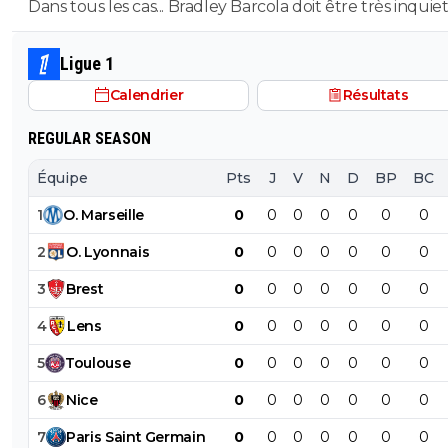
Dans tous les cas... Bradley Barcola doit être très inquiet. C
qui est vraiment compréhensible lorsque l'on sait co
le PSG a traiter Kylian Mbappé lorsqu'il avait voulu quit
Ligue 1
PSG.
Calendrier
Résultats
REGULAR SEASON
Équipe
Pts
J
V
N
D
BP
BC
1
O
.
Marseille
0
0
0
0
0
0
0
2
O
.
Lyonnais
0
0
0
0
0
0
0
3
Brest
0
0
0
0
0
0
0
4
Lens
0
0
0
0
0
0
0
5
Toulouse
0
0
0
0
0
0
0
6
Nice
0
0
0
0
0
0
0
7
Paris
Saint
Germain
0
0
0
0
0
0
0