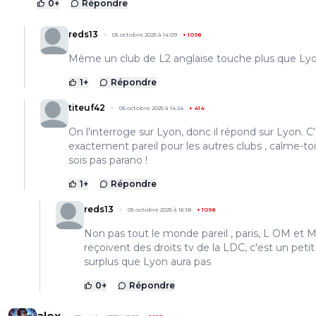
0
+
Répondre
reds13
05 octobre 2025 à 14:09
+
1098
Même un club de L2 anglaise touche plus que Ly
1
+
Répondre
titeuf42
05 octobre 2025 à 14:24
+
414
On l'interroge sur Lyon, donc il répond sur Lyon. C
exactement pareil pour les autres clubs , calme-to
sois pas parano !
1
+
Répondre
reds13
05 octobre 2025 à 16:18
+
1098
Non pas tout le monde pareil , paris, L OM et
reçoivent des droits tv de la LDC, c'est un petit
surplus que Lyon aura pas
0
+
Répondre