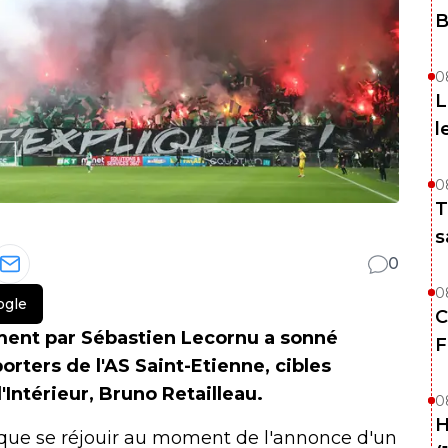
B
0
L
l
0
T
s
0
0
ogle
C
ent par Sébastien Lecornu a sonné
F
rters de l'AS Saint-Etienne, cibles
'Intérieur, Bruno Retailleau.
0
H
 que se réjouir au moment de l'annonce d'un