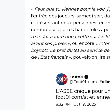
«
Faut que tu viennes pour le voir, j
l'entrée des joueurs, samedi soir, 
représentant deux personnes tenant
nombreuses autres banderoles aperç
mandat à faire une fixette sur les S
avant ses proies
», ou encore «
Inte
boycott. Le pref du 93 au service de
de l'Etat français
», pouvait-on lire 
Foot01
@
Foot01_com
·
Foll
foot01.com/st-etienne
8:32 PM · Oct 19, 2025