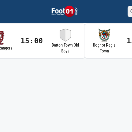
15:00
1
Barton Town Old
Bognor Regis
Rangers
Boys
Town