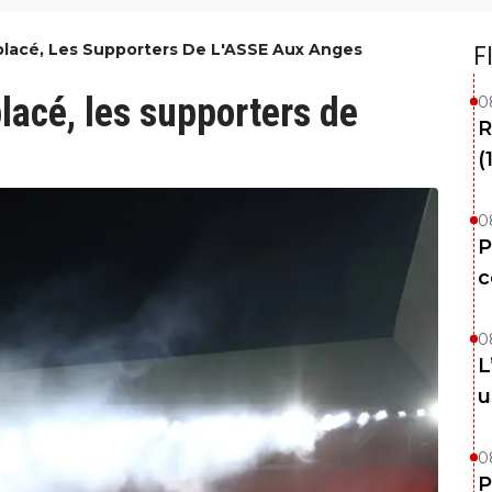
lacé, Les Supporters De L'ASSE Aux Anges
F
lacé, les supporters de
0
R
(
0
P
c
0
L
u
0
P