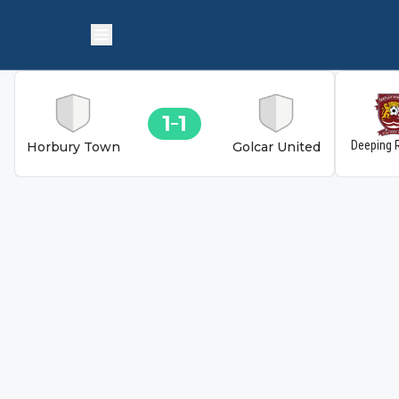
1
1
Deeping 
Horbury Town
Golcar United