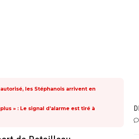
utorisé, les Stéphanois arrivent en
D
lus » : Le signal d’alarme est tiré à