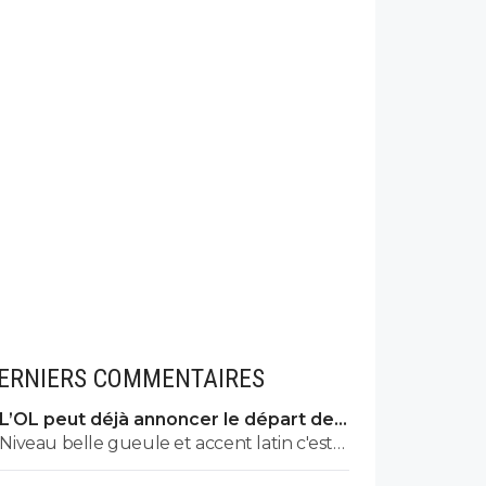
ERNIERS COMMENTAIRES
L’OL peut déjà annoncer le départ de
Fonseca
Niveau belle gueule et accent latin c'est
sans doute un des meilleurs mais niveau