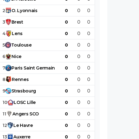
2
O
.
Lyonnais
0
0
0
0
0
0
3
Brest
0
0
0
0
0
0
4
Lens
0
0
0
0
0
0
5
Toulouse
0
0
0
0
0
0
6
Nice
0
0
0
0
0
0
7
Paris
Saint
Germain
0
0
0
0
0
0
8
Rennes
0
0
0
0
0
0
9
Strasbourg
0
0
0
0
0
0
10
LOSC
Lille
0
0
0
0
0
0
11
Angers
SCO
0
0
0
0
0
0
12
Le
Havre
0
0
0
0
0
0
13
Auxerre
0
0
0
0
0
0