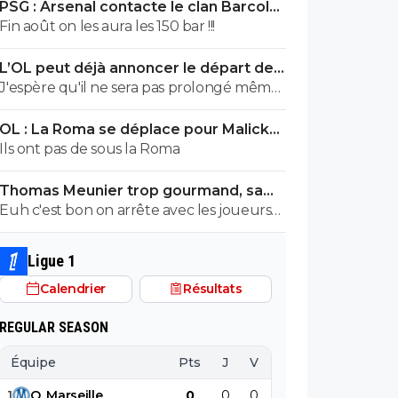
PSG : Arsenal contacte le clan Barcola,
entraîneur si on observe à la loupe son
le feuilleton relancé
Fin août on les aura les 150 bar !!!
coaching et tous ses choix médiocres à
différents niveaux ce farfelu sans froc est
L’OL peut déjà annoncer le départ de
un des pires de l'histoire de l'OL. Une
Fonseca
J'espère qu'il ne sera pas prolongé même
direction qui fonctionne moins à la
en cas de qualif en C1 cet été.
sympathie et plus à la performance
OL : La Roma se déplace pour Malick
n'aurait jamais reconduit cette brêle qui a
Fofana
Ils ont pas de sous la Roma
beaucoup de chances d'avoir souvent des
bons effectifs qui performent comme ils
Thomas Meunier trop gourmand, sa
peuvent et lui permettent de cacher une
signature à l’OL annulée
Euh c'est bon on arrête avec les joueurs
grande partie de sa médiocrité.
belges 🤣
Ligue 1
Calendrier
Résultats
REGULAR SEASON
Équipe
Pts
J
V
N
D
BP
B
1
O
.
Marseille
0
0
0
0
0
0