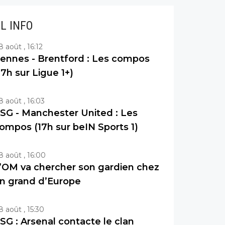
IL INFO
8 août , 16:12
ennes - Brentford : Les compos
17h sur Ligue 1+)
8 août , 16:03
SG - Manchester United : Les
ompos (17h sur beIN Sports 1)
8 août , 16:00
’OM va chercher son gardien chez
n grand d’Europe
8 août , 15:30
SG : Arsenal contacte le clan