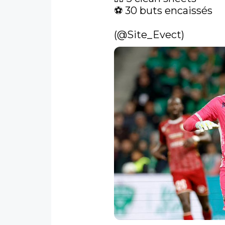
⚽️ 30 buts encaissés

(
@Site_Evect
) 