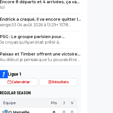
Encore 8 départs et 4 arrivées, ça va
valser à l'OL
lol
Endrick a craqué, il va encore quitter le
Real
sergio33 04 août 2026 à 13:29+ 1578
Comment Foot01 peut raconter autant
PSG : Le groupe parisien pour
de conneries alors que l'OL suit de très
Majorque est tombé
Je croyais qu'Ayari était prêté à
près Endrick actuellement ? Ah... les
Dunkerque?
truffes ! ^^ Ça c est sur tu en fais une belle,
Paixao et Timber offrent une victoire
truffe, tjrs moqué, jamais égalé...
convaincante à l'OM
Au début je pensais que tu pouvais être
une intelligence artificielle.... mais
maintenant je suis certain que tu es une
Ligue 1
connerie naturelle 🤣🤣
Calendrier
Résultats
REGULAR SEASON
Équipe
Pts
J
V
N
D
BP
B
1
O
.
Marseille
0
0
0
0
0
0