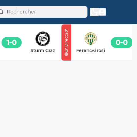
'
29
En Direct
1
0
0
0
Sturm Graz
Ferencvárosi