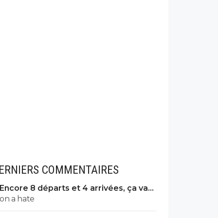
ERNIERS COMMENTAIRES
Encore 8 départs et 4 arrivées, ça va
valser à l'OL
on a hate