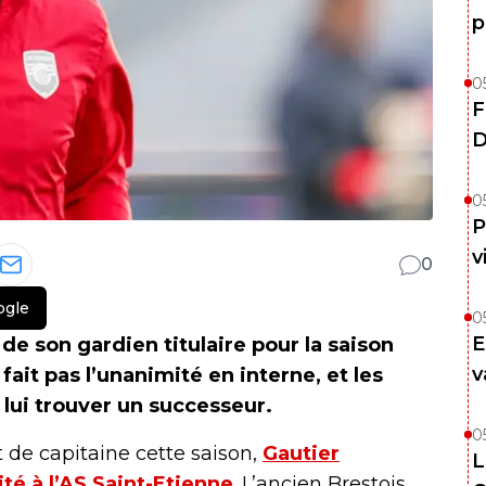
p
0
F
D
0
P
v
0
ogle
0
E
 de son gardien titulaire pour la saison
v
ait pas l’unanimité en interne, et les
lui trouver un successeur.
0
t de capitaine cette saison,
Gautier
L
té à l’AS Saint-Etienne
. L’ancien Brestois