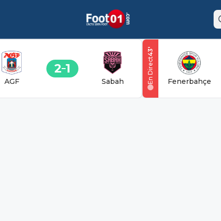
'
43
En Direct
2
1
AGF
Sabah
Fenerbahçe