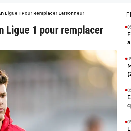
En Ligue 1 Pour Remplacer Larsonneur
F
en Ligue 1 pour remplacer
0
F
a
0
M
(
0
E
q
0
L