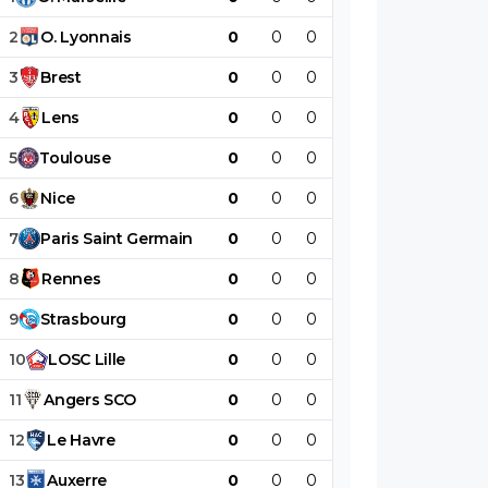
2
O
.
Lyonnais
0
0
0
0
0
0
3
Brest
0
0
0
0
0
0
4
Lens
0
0
0
0
0
0
5
Toulouse
0
0
0
0
0
0
6
Nice
0
0
0
0
0
0
7
Paris
Saint
Germain
0
0
0
0
0
0
8
Rennes
0
0
0
0
0
0
9
Strasbourg
0
0
0
0
0
0
10
LOSC
Lille
0
0
0
0
0
0
11
Angers
SCO
0
0
0
0
0
0
12
Le
Havre
0
0
0
0
0
0
13
Auxerre
0
0
0
0
0
0