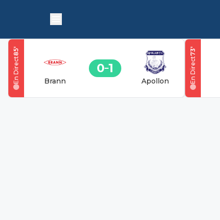
'
'
85
73
En Direct
En Direct
0
1
Brann
Apollon