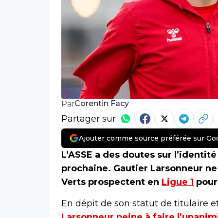
Corentin Facy
Par
Partager sur
Ajouter comme source préférée sur Go
L’ASSE a des doutes sur l’identité
prochaine. Gautier Larsonneur ne f
Verts prospectent en
Ligue 1
pour 
En dépit de son statut de titulaire e
Larsonneur peine à faire l’unanimi