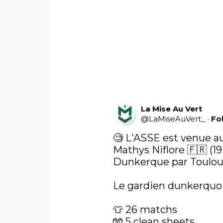
La Mise Au Vert
@
LaMiseAuVert_
·
Fo
🧐 L'ASSE est venue a
Mathys Niflore 🇫🇷 (19
Dunkerque par Toulouse
Le gardien dunkerquois
👕 26 matchs

🧤 5 clean sheets
