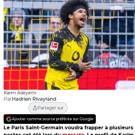
Karim Adeyemi
Hadrien Rivayrand
Par
Partager sur
Ajouter comme source préférée sur Google
Le Paris Saint-Germain voudra frapper à plusieurs
postes cet été lors du
mercato
. Le profil de Karim