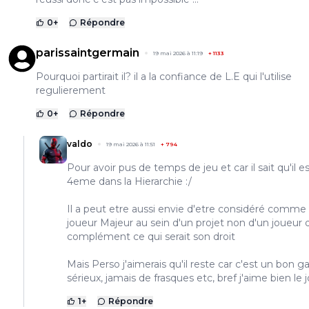
0
+
Répondre
parissaintgermain
19 mai 2026 à 11:19
+
1133
Pourquoi partirait il? il a la confiance de L.E qui l'utilise
regulierement
0
+
Répondre
valdo
19 mai 2026 à 11:51
+
794
Pour avoir pus de temps de jeu et car il sait qu'il e
4eme dans la Hierarchie :/
Il a peut etre aussi envie d'etre considéré comme
joueur Majeur au sein d'un projet non d'un joueur 
complément ce qui serait son droit
Mais Perso j'aimerais qu'il reste car c'est un bon ga
sérieux, jamais de frasques etc, bref j'aime bien le 
1
+
Répondre