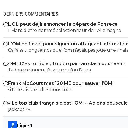
DERNIERS COMMENTAIRES
L’OL peut déjà annoncer le départ de Fonseca
Il vient d être nommé sélectionneur de l Allemagne
L'OM en finale pour signer un attaquant internation
Ca faisait longtemps que l'om n'avait pas joue une final
OM : C’est officiel, Todibo part au clash pour venir
J'adore ce joueur j'espère qu'on l'aura
Frank McCourt met 120 ME pour sauver l’OM !
si tu le dis...detailles nous tout!
« Le top club français c’est l’OM », Adidas bouscule
PSG
jackpot ^^
Ligue 1