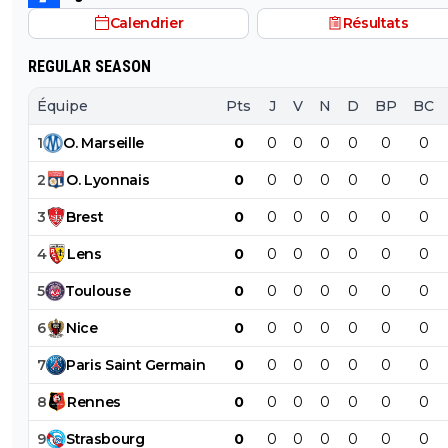
Calendrier
Résultats
REGULAR SEASON
Équipe
Pts
J
V
N
D
BP
BC
1
O
.
Marseille
0
0
0
0
0
0
0
2
O
.
Lyonnais
0
0
0
0
0
0
0
3
Brest
0
0
0
0
0
0
0
4
Lens
0
0
0
0
0
0
0
5
Toulouse
0
0
0
0
0
0
0
6
Nice
0
0
0
0
0
0
0
7
Paris
Saint
Germain
0
0
0
0
0
0
0
8
Rennes
0
0
0
0
0
0
0
9
Strasbourg
0
0
0
0
0
0
0