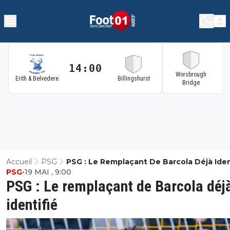
14:00
1
Worsbrough
Erith & Belvedere
Billingshurst
Bridge
Accueil
PSG
PSG : Le Remplaçant De Barcola Déjà Iden
PSG
•
19 MAI , 9:00
PSG : Le remplaçant de Barcola déj
identifié