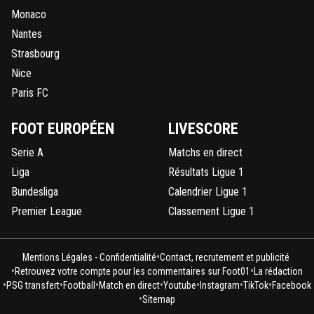
Monaco
Nantes
Strasbourg
Nice
Paris FC
FOOT EUROPÉEN
LIVESCORE
Serie A
Matchs en direct
Liga
Résultats Ligue 1
Bundesliga
Calendrier Ligue 1
Premier League
Classement Ligue 1
•
Mentions Légales - Confidentialité
Contact, recrutement et publicité
•
•
Retrouvez votre compte pour les commentaires sur Foot01
La rédaction
•
•
•
•
•
•
•
PSG transfert
Football
Match en direct
Youtube
Instagram
TikTok
Facebook
•
Sitemap