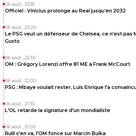
06 août , 23:55
Officiel : Vinicius prolonge au Real jusqu’en 2032
06 août , 23:00
Le PSG veut un défenseur de Chelsea, ce n'est pas 
Gusto
06 août , 22:30
OM : Grégory Lorenzi offre 81 ME à Frank McCourt
06 août , 22:00
PSG : Mbaye voulait rester, Luis Enrique l'a convainc
06 août , 21:30
L'OL retarde la signature d'un mondialiste
06 août , 21:00
Rulli s'en va, l'OM fonce sur Marcin Bulka