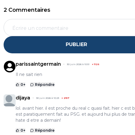
2 Commentaires
PUBLIER
parissaintgermain
30 juin 2026 à 10:51
+
1126
Il ne sait rien
0
+
Répondre
dijaya
30 juin 2026 à 10:23
+
2157
lol. avant hier. il est proche du real c quasi fait. hier c est 
est paratiquement fait au PSG. et aujourd hui plus de tran
hate d etre a demain!
0
+
Répondre