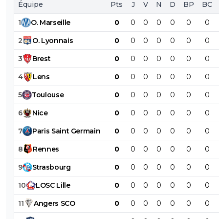
Équipe
Pts
J
V
N
D
BP
BC
1
O
.
Marseille
0
0
0
0
0
0
0
2
O
.
Lyonnais
0
0
0
0
0
0
0
3
Brest
0
0
0
0
0
0
0
4
Lens
0
0
0
0
0
0
0
5
Toulouse
0
0
0
0
0
0
0
6
Nice
0
0
0
0
0
0
0
7
Paris
Saint
Germain
0
0
0
0
0
0
0
8
Rennes
0
0
0
0
0
0
0
9
Strasbourg
0
0
0
0
0
0
0
10
LOSC
Lille
0
0
0
0
0
0
0
11
Angers
SCO
0
0
0
0
0
0
0