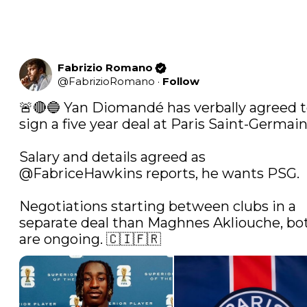
Fabrizio Romano
@
FabrizioRomano
·
Follow
🚨🔴🔵 Yan Diomandé has verbally agreed t
sign a five year deal at Paris Saint-Germain.
Salary and details agreed as 
@FabriceHawkins
 reports, he wants PSG.

Negotiations starting between clubs in a 
separate deal than Maghnes Akliouche, bot
are ongoing. 🇨🇮🇫🇷 