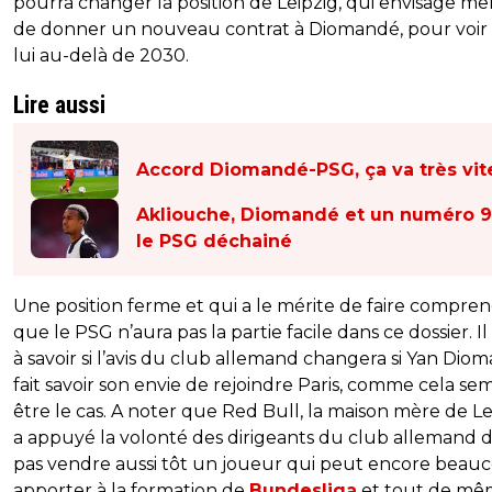
pourra changer la position de Leipzig, qui envisage m
de donner un nouveau contrat à Diomandé, pour voir
lui au-delà de 2030.
Lire aussi
Accord Diomandé-PSG, ça va très vit
Akliouche, Diomandé et un numéro 9
le PSG déchainé
Une position ferme et qui a le mérite de faire compre
que le PSG n’aura pas la partie facile dans ce dossier. Il
à savoir si l’avis du club allemand changera si Yan Dio
fait savoir son envie de rejoindre Paris, comme cela se
être le cas. A noter que Red Bull, la maison mère de Le
a appuyé la volonté des dirigeants du club allemand 
pas vendre aussi tôt un joueur qui peut encore beau
apporter à la formation de
Bundesliga
et tout de m