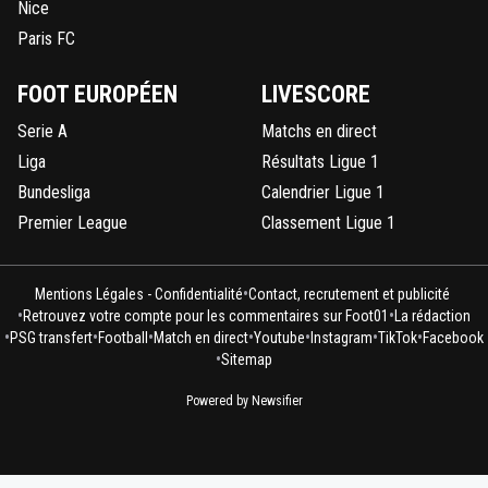
Nice
Paris FC
FOOT EUROPÉEN
LIVESCORE
Serie A
Matchs en direct
Liga
Résultats Ligue 1
Bundesliga
Calendrier Ligue 1
Premier League
Classement Ligue 1
•
Mentions Légales - Confidentialité
Contact, recrutement et publicité
•
•
Retrouvez votre compte pour les commentaires sur Foot01
La rédaction
•
•
•
•
•
•
•
PSG transfert
Football
Match en direct
Youtube
Instagram
TikTok
Facebook
•
Sitemap
Powered by Newsifier