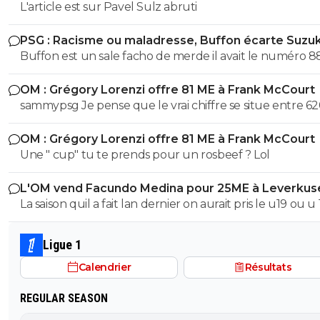
L'article est sur Pavel Sulz abruti
PSG : Racisme ou maladresse, Buffon écarte Suzuk
Buffon est un sale facho de merde il avait le numéro 8
cetait pas un hasard...
OM : Grégory Lorenzi offre 81 ME à Frank McCourt
sammypsg Je pense que le vrai chiffre se situe entre 62
700 M
OM : Grégory Lorenzi offre 81 ME à Frank McCourt
Une " cup" tu te prends pour un rosbeef ? Lol
L'OM vend Facundo Medina pour 25ME à Leverkus
La saison quil a fait lan dernier on aurait pris le u19 ou u
son poste ils auraient pas fait pire, il a ete blessé plus 1/3
saison et le peu de fois où on l'a vue bah putain...je sais 
Ligue 1
lors de quel match tu l'a vu bon, moi jai surtout vue so
Calendrier
Résultats
bide et ses croissants a la place des pieds et faire des fau
duel sur 3..
REGULAR SEASON