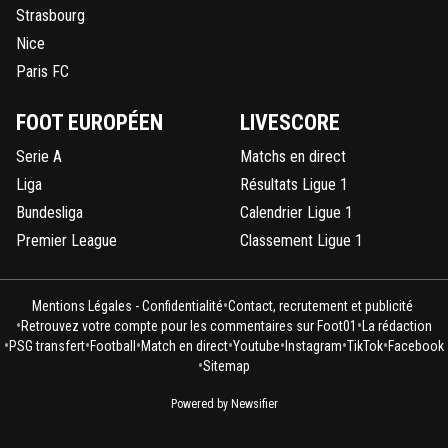
Strasbourg
Nice
Paris FC
FOOT EUROPÉEN
LIVESCORE
Serie A
Matchs en direct
Liga
Résultats Ligue 1
Bundesliga
Calendrier Ligue 1
Premier League
Classement Ligue 1
•
Mentions Légales - Confidentialité
Contact, recrutement et publicité
•
•
Retrouvez votre compte pour les commentaires sur Foot01
La rédaction
•
•
•
•
•
•
•
PSG transfert
Football
Match en direct
Youtube
Instagram
TikTok
Facebook
•
Sitemap
Powered by Newsifier