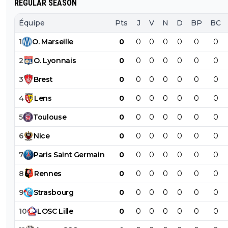
REGULAR SEASON
Équipe
Pts
J
V
N
D
BP
BC
1
O
.
Marseille
0
0
0
0
0
0
0
2
O
.
Lyonnais
0
0
0
0
0
0
0
3
Brest
0
0
0
0
0
0
0
4
Lens
0
0
0
0
0
0
0
5
Toulouse
0
0
0
0
0
0
0
6
Nice
0
0
0
0
0
0
0
7
Paris
Saint
Germain
0
0
0
0
0
0
0
8
Rennes
0
0
0
0
0
0
0
9
Strasbourg
0
0
0
0
0
0
0
10
LOSC
Lille
0
0
0
0
0
0
0