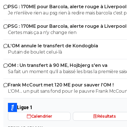
PSG : 170ME pour Barcola, alerte rouge à Liverpool
Je n'enlève rien au psg rien à redire mais barcola c'est p
plus de 80-100 hors bonus faut arrêter c'est pas kvara
PSG : 170ME pour Barcola, alerte rouge à Liverpool
Mbappé Dembelé haaland
Certes mais ça a n'y change rien
L’OM annule le transfert de Kondogbia
Putain de boulet celui-là
OM : Un transfert à 90 ME, Hojbjerg s'en va
Sa fait un moment qu'il a baissé les bras la première saiso
etait top mais depuis quelques match etait en dessus. 
Frank McCourt met 120 ME pour sauver l’OM !
et bon vent a lui pour le reste de sa carrière ...
L'OM.... un puit sans fond pour le pauvre Frank McCourt
Ligue 1
Calendrier
Résultats