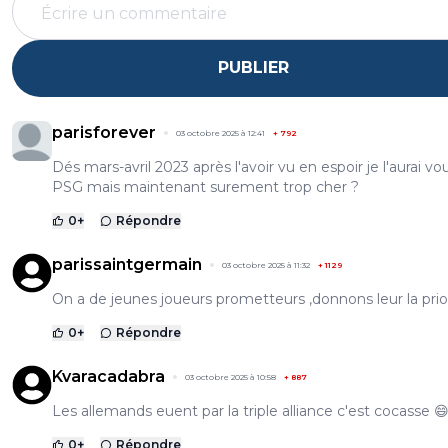
PUBLIER
parisforever
03 octobre 2025 à 12:41
+
792
Dés mars-avril 2023 après l'avoir vu en espoir je l'aurai vo
PSG mais maintenant surement trop cher ?
0
+
Répondre
parissaintgermain
03 octobre 2025 à 11:32
+
1129
On a de jeunes joueurs prometteurs ,donnons leur la prio
0
+
Répondre
Kvaracadabra
03 octobre 2025 à 10:58
+
887
Les allemands euent par la triple alliance c'est cocasse 
0
+
Répondre