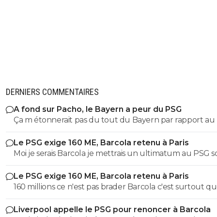
DERNIERS COMMENTAIRES
A fond sur Pacho, le Bayern a peur du PSG
Ça m étonnerait pas du tout du Bayern par rapport au p
athlétique et mental de pacho qui correspond à ce qu
Le PSG exige 160 ME, Barcola retenu à Paris
le Bayern habituellement à l image d’un boateng ou d
Moi je serais Barcola je mettrais un ultimatum au PSG so
Lucio. Mais aucune chance que ça se fasse cette année, 
vous me laissez partir soit je vais à la fin de mon contrat.
ont quand même déjà upamecano, kim et tah qui
Le PSG exige 160 ME, Barcola retenu à Paris
correspondent à un profil similaire, alors, à moins de fair
160 millions ce n'est pas brader Barcola c'est surtout q
partir 1 des 2 titulaires, je verrais pas l’intérêt de pacho d
Liverpool ou un autre club ne payera jamais cette so
au Bayern.
Liverpool appelle le PSG pour renoncer à Barcola
pour un joueur qui n'est plus titulaire au PSG et à qui il