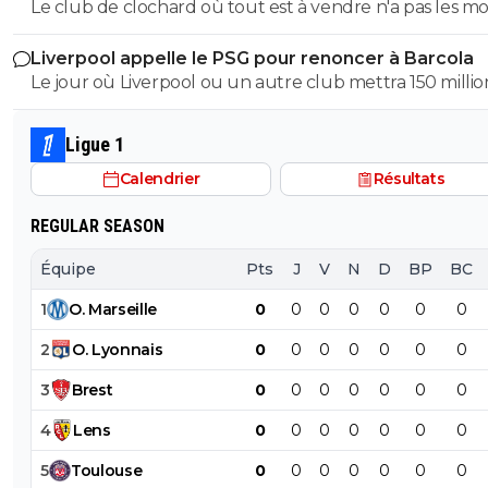
Le club de clochard où tout est à vendre n'a pas les m
une année de contrat. C'est de la folie pure.
d'avoir un état derrière lui avec des fonds illimités. Si to
Liverpool appelle le PSG pour renoncer à Barcola
de banlieue n'avait pas le Qatar comme propriétaire, il s
Le jour où Liverpool ou un autre club mettra 150 millio
déjà depuis longtemps en Ligue 2.
Barcola un semi remplaçant auquel il ne reste plus qu
année de contrat au PSG n'est pas né. Tu rêves comme
Ligue 1
PSG. Au 01/01/2027 Barcola sera libre d'aller où il veut 
Calendrier
Résultats
zéro.
REGULAR SEASON
Équipe
Pts
J
V
N
D
BP
BC
1
O
.
Marseille
0
0
0
0
0
0
0
2
O
.
Lyonnais
0
0
0
0
0
0
0
3
Brest
0
0
0
0
0
0
0
4
Lens
0
0
0
0
0
0
0
5
Toulouse
0
0
0
0
0
0
0