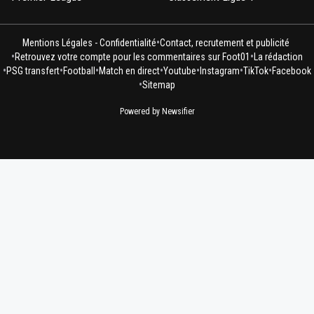
•
Mentions Légales - Confidentialité
Contact, recrutement et publicité
•
•
Retrouvez votre compte pour les commentaires sur Foot01
La rédaction
•
•
•
•
•
•
•
PSG transfert
Football
Match en direct
Youtube
Instagram
TikTok
Facebook
•
Sitemap
Powered by Newsifier