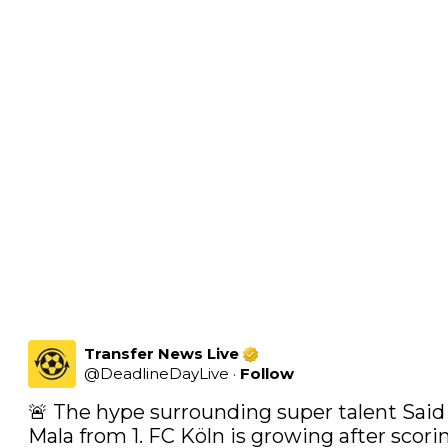
Transfer News Live
@
DeadlineDayLive
·
Follow
🚨 The hype surrounding super talent Said 
Mala from 1. FC Köln is growing after scorin