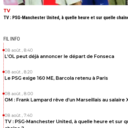
TV
TV : PSG-Manchester United, à quelle heure et sur quelle chaîn
FIL INFO
08 août , 8:40
L’OL peut déjà annoncer le départ de Fonseca
08 août , 8:20
Le PSG exige 160 ME, Barcola retenu à Paris
08 août , 8:00
OM : Frank Lampard rêve d’un Marseillais au salaire
08 août , 7:40
TV : PSG-Manchester United, à quelle heure et sur q