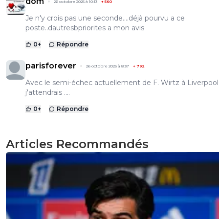
dom
26 octobre 2025 à 10:13
+
560
Je n'y crois pas une seconde....déjà pourvu a ce
poste..dautresbpriorites a mon avis
0
+
Répondre
parisforever
26 octobre 2025 à 8:37
+
792
Avec le semi-échec actuellement de F. Wirtz à Liverpool
j'attendrais ....
0
+
Répondre
Articles Recommandés