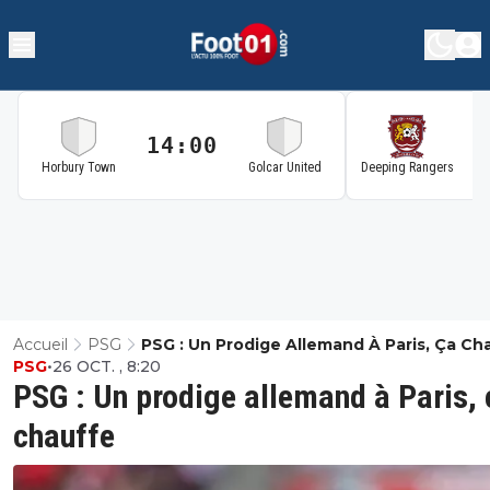
14:00
1
Horbury Town
Golcar United
Deeping Rangers
Accueil
PSG
PSG : Un Prodige Allemand À Paris, Ça Ch
PSG
•
26 OCT. , 8:20
PSG : Un prodige allemand à Paris, 
chauffe