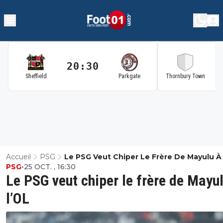
20:30
2
Sheffield
Parkgate
Thornbury Town
Accueil
PSG
Le PSG Veut Chiper Le Frère De Mayulu À
PSG
•
25 OCT. , 16:30
Le PSG veut chiper le frère de Mayu
l’OL