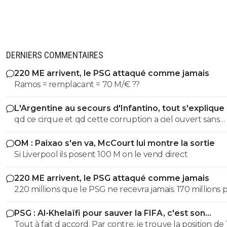
DERNIERS COMMENTAIRES
220 ME arrivent, le PSG attaqué comme jamais
Ramos = remplacant = 70 M/€ ??
L'Argentine au secours d'Infantino, tout s'explique
qd ce cirque et qd cette corruption a ciel ouvert sans
complexe va s arreter. les magouilles enormes meme plus
OM : Paixao s'en va, McCourt lui montre la sortie
cachées, ils s en vantent meme! les magouilles avec Trump, l
Si Liverpool ils posent 100 M on le vend direct
attrbution de la CDM au Qatar, le logement dans ce pays, et
pour finir l oiverture aux privés, juste pour prendre du 
220 ME arrivent, le PSG attaqué comme jamais
partout pour avoir une place. ptin de football et qd tu vois
220 millions que le PSG ne recevra jamais. 170 millions 
qu on veut remplacer la pourriture Infantino par le
Barcola et 50 pour M'Baye... Il ne faut pas prendre ses d
president de Guy Degrenne le roi des casserolles. NASSER! .
PSG : Al-Khelaïfi pour sauver la FIFA, c'est son
pour des réalités. Personne ne payera ce prix pour là p
la ca devient grave Apres c est comme en France, on laisse
cauchemar
Tout à fait d accord. Par contre, je trouve la position de
des remplaçants.