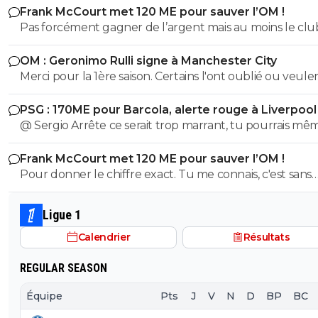
Frank McCourt met 120 ME pour sauver l’OM !
Pas forcément gagner de l’argent mais au moins le clu
aurait du être auto suffisant en assurant au moins la L
OM : Geronimo Rulli signe à Manchester City
chaque saison , c ce qui aurait du être fait avec tout cet
Merci pour la 1ère saison. Certains l'ont oublié ou veulen
oseille mal géré par l’escroc espagnol .
minimiser, mais il n'a pas été élu 2ème (devant Greenw
PSG : 170ME pour Barcola, alerte rouge à Liverpool
olympien de l'année pour la saison 2024/2025 pour rien
@ Sergio Arrête ce serait trop marrant, tu pourrais mê
gagner de l'argent avec toutes les vues (ben oui faut
Frank McCourt met 120 ME pour sauver l’OM !
absolument filmer ça 😂)... Ou alors tu te dégonflerais?
Pour donner le chiffre exact. Tu me connais, c'est sans
Mouais c'est plutôt ton style ça 🙄 et finalement tu dirais
arrière-pensée.
Ligue 1
Calendrier
Résultats
REGULAR SEASON
Équipe
Pts
J
V
N
D
BP
BC