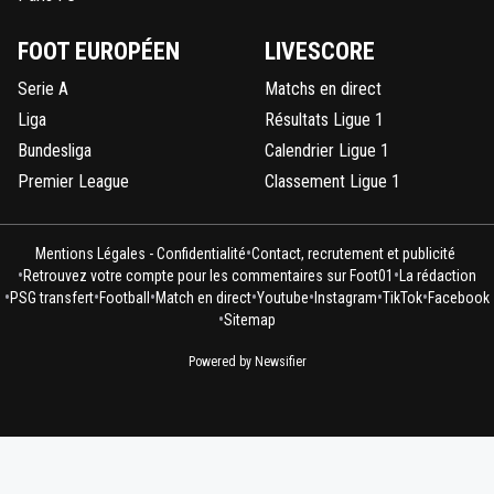
FOOT EUROPÉEN
LIVESCORE
Serie A
Matchs en direct
Liga
Résultats Ligue 1
Bundesliga
Calendrier Ligue 1
Premier League
Classement Ligue 1
•
Mentions Légales - Confidentialité
Contact, recrutement et publicité
•
•
Retrouvez votre compte pour les commentaires sur Foot01
La rédaction
•
•
•
•
•
•
•
PSG transfert
Football
Match en direct
Youtube
Instagram
TikTok
Facebook
•
Sitemap
Powered by Newsifier