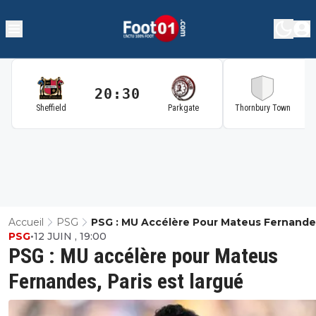
20:30
2
Sheffield
Parkgate
Thornbury Town
Accueil
PSG
PSG : MU Accélère Pour Mateus Fernande
PSG
•
12 JUIN , 19:00
Paris Est Largué
PSG : MU accélère pour Mateus
Fernandes, Paris est largué