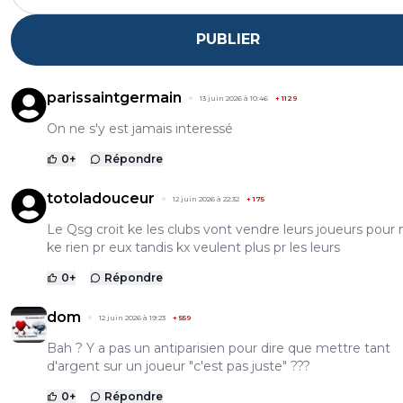
PUBLIER
parissaintgermain
13 juin 2026 à 10:46
+
1129
On ne s'y est jamais interessé
0
+
Répondre
totoladouceur
12 juin 2026 à 22:32
+
175
Le Qsg croit ke les clubs vont vendre leurs joueurs pour
ke rien pr eux tandis kx veulent plus pr les leurs
0
+
Répondre
dom
12 juin 2026 à 19:23
+
559
Bah ? Y a pas un antiparisien pour dire que mettre tant
d'argent sur un joueur "c'est pas juste" ???
0
+
Répondre