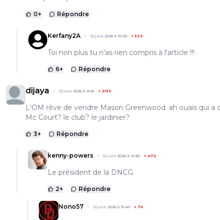
0
+
Répondre
Kerfany2A
12 juin 2026 à 15:00
+
329
Toi non plus tu n’as rien compris à l'article !!!
6
+
Répondre
dijaya
12 juin 2026 à 9:45
+
2139
L'OM rêve de vendre Mason Greenwood. ah ouais qui a d
Mc Court? le club? le jardinier?
3
+
Répondre
kenny-powers
12 juin 2026 à 10:30
+
472
Le président de la DNCG
2
+
Répondre
Nono57
12 juin 2026 à 15:40
+
76