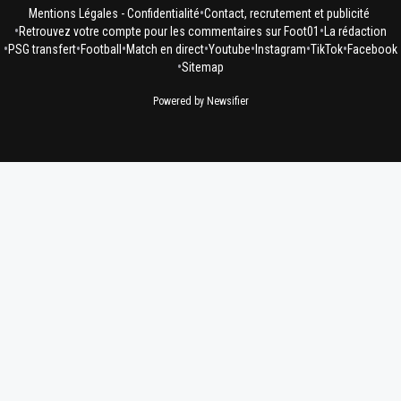
•
Mentions Légales - Confidentialité
Contact, recrutement et publicité
•
•
Retrouvez votre compte pour les commentaires sur Foot01
La rédaction
•
•
•
•
•
•
•
PSG transfert
Football
Match en direct
Youtube
Instagram
TikTok
Facebook
•
Sitemap
Powered by Newsifier