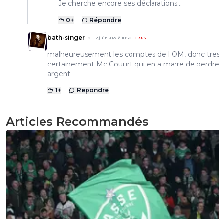
Je cherche encore ses déclarations...
0
+
Répondre
bath-singer
12 juin 2026 à 10:50
+
366
malheureusement les comptes de l OM, donc tre
certainement Mc Couurt qui en a marre de perdre
argent
1
+
Répondre
Articles Recommandés