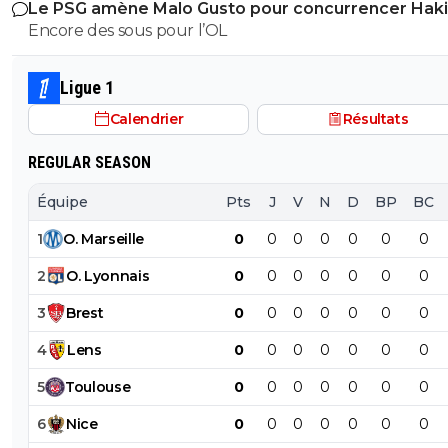
Le PSG amène Malo Gusto pour concurrencer Hak
mieux.
Encore des sous pour l’OL
Ligue 1
Calendrier
Résultats
REGULAR SEASON
Équipe
Pts
J
V
N
D
BP
BC
1
O
.
Marseille
0
0
0
0
0
0
0
2
O
.
Lyonnais
0
0
0
0
0
0
0
3
Brest
0
0
0
0
0
0
0
4
Lens
0
0
0
0
0
0
0
5
Toulouse
0
0
0
0
0
0
0
6
Nice
0
0
0
0
0
0
0