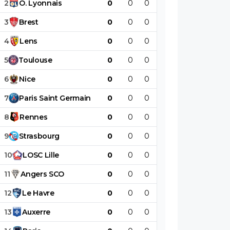
2
O
.
Lyonnais
0
0
0
0
0
0
3
Brest
0
0
0
0
0
0
4
Lens
0
0
0
0
0
0
5
Toulouse
0
0
0
0
0
0
6
Nice
0
0
0
0
0
0
7
Paris
Saint
Germain
0
0
0
0
0
0
8
Rennes
0
0
0
0
0
0
9
Strasbourg
0
0
0
0
0
0
10
LOSC
Lille
0
0
0
0
0
0
11
Angers
SCO
0
0
0
0
0
0
12
Le
Havre
0
0
0
0
0
0
13
Auxerre
0
0
0
0
0
0