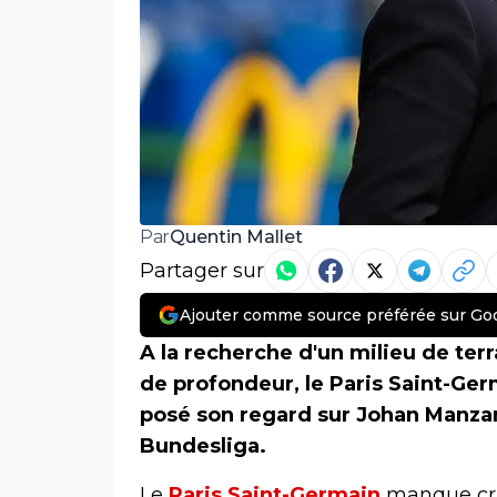
Quentin Mallet
Par
Partager sur
Ajouter comme source préférée sur Go
A la recherche d'un milieu de te
de profondeur, le Paris Saint-Ger
posé son regard sur Johan Manza
Bundesliga.
Le
Paris Saint-Germain
manque cru