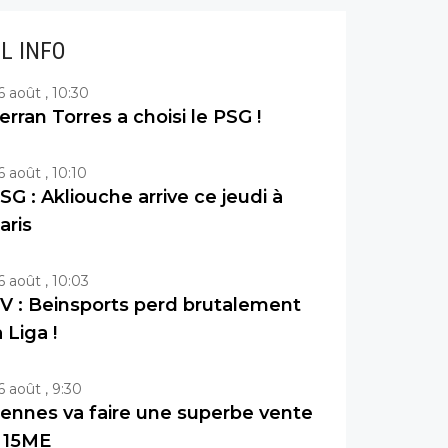
IL INFO
6 août , 10:30
erran Torres a choisi le PSG !
6 août , 10:10
SG : Akliouche arrive ce jeudi à
aris
6 août , 10:03
V : Beinsports perd brutalement
a Liga !
6 août , 9:30
ennes va faire une superbe vente
 15ME