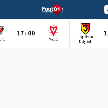
17:00
1
Jagiellonia
Turku
Vaduz
Białystok