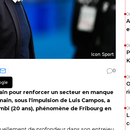
0
A
e
0
P
K
0
0
ogle
O
r
rrain pour renforcer un secteur en manque
main, sous l'impulsion de Luis Campos, a
mbi (20 ans), phénomène de Fribourg en
0
L
c
ellement de profondeur dans son entrejeu.