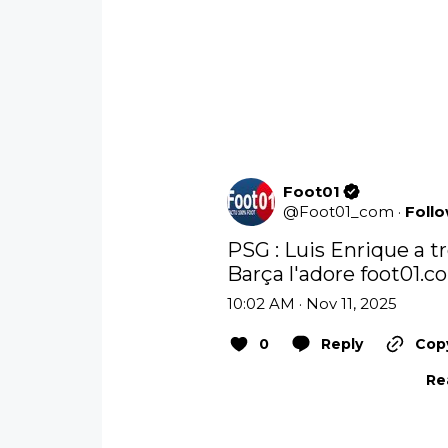
Foot01
@
Foot01_com
·
Foll
PSG : Luis Enrique a tr
Barça l'adore 
foot01.c
10:02 AM · Nov 11, 2025
0
Reply
Copy
Re