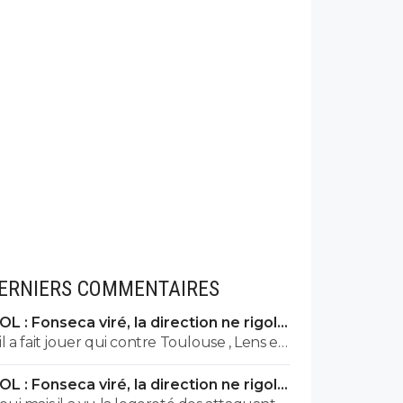
ERNIERS COMMENTAIRES
OL : Fonseca viré, la direction ne rigole
plus
il a fait jouer qui contre Toulouse , Lens et
Vigo qui selon les docteurs es football de
OL : Fonseca viré, la direction ne rigole
foot01 n'auraient pas du jouer
plus