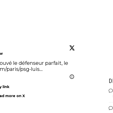
ow
ouvé le défenseur parfait, le 
om/paris/psg-luis…
D
 link
ad more on X