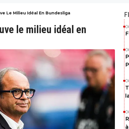
ve Le Milieu Idéal En Bundesliga
F
ve le milieu idéal en
0
F
0
P
P
0
T
l
0
R
à