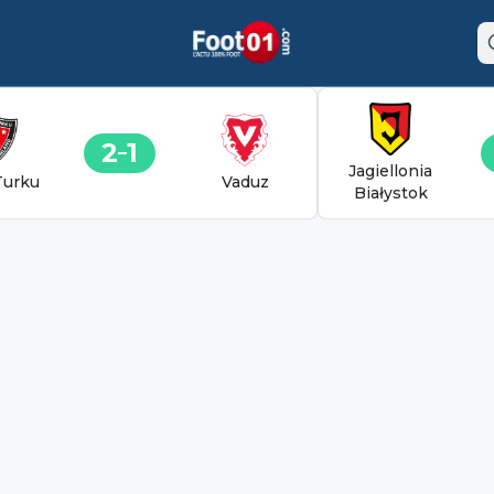
2
1
Jagiellonia
Turku
Vaduz
Białystok