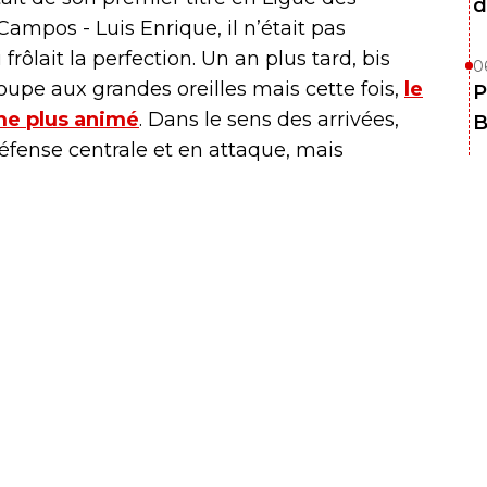
d
mpos - Luis Enrique, il n’était pas
frôlait la perfection. Un an plus tard, bis
0
oupe aux grandes oreilles mais cette fois,
le
P
me plus animé
. Dans le sens des arrivées,
B
défense centrale et en attaque, mais