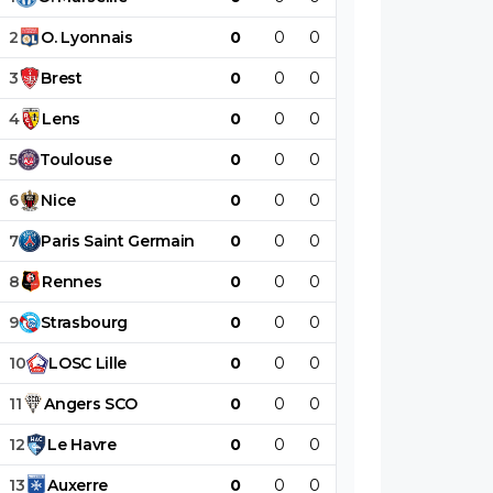
2
O
.
Lyonnais
0
0
0
0
0
0
3
Brest
0
0
0
0
0
0
4
Lens
0
0
0
0
0
0
5
Toulouse
0
0
0
0
0
0
6
Nice
0
0
0
0
0
0
7
Paris
Saint
Germain
0
0
0
0
0
0
8
Rennes
0
0
0
0
0
0
9
Strasbourg
0
0
0
0
0
0
10
LOSC
Lille
0
0
0
0
0
0
11
Angers
SCO
0
0
0
0
0
0
12
Le
Havre
0
0
0
0
0
0
13
Auxerre
0
0
0
0
0
0