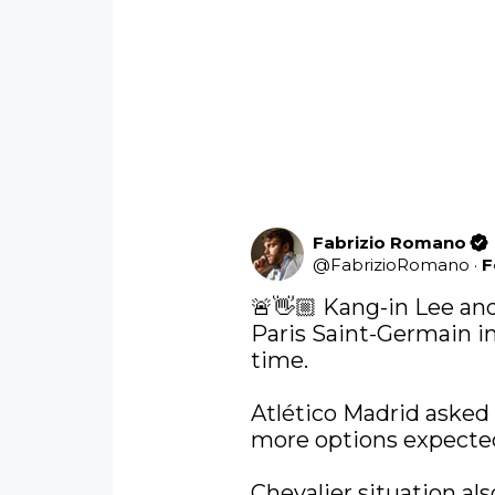
Fabrizio Romano
@
FabrizioRomano
·
F
🚨👋🏼 Kang-in Lee an
Paris Saint-Germain i
time.

Atlético Madrid asked 
more options expected 
Chevalier situation als