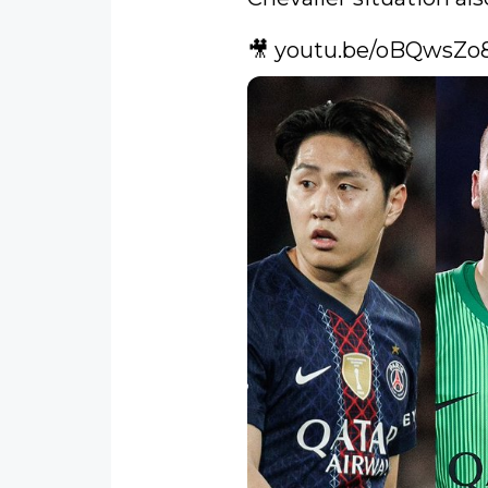
🎥 
youtu.be/oBQwsZo