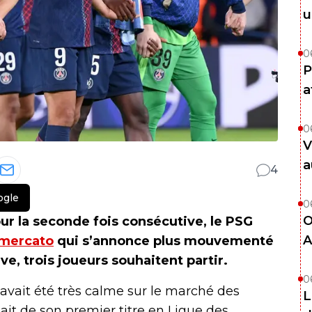
u
0
P
a
0
V
a
4
ogle
0
O
r la seconde fois consécutive, le PSG
A
mercato
qui s’annonce plus mouvementé
ve, trois joueurs souhaitent partir.
0
 avait été très calme sur le marché des
L
rtait de son premier titre en Ligue des