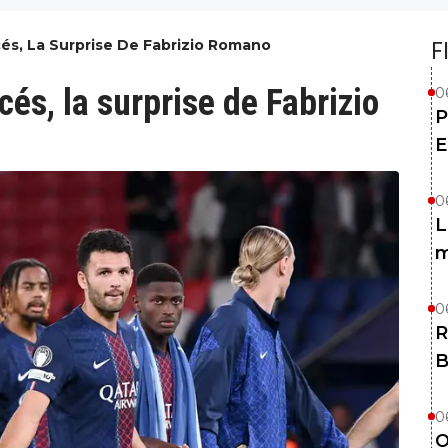
és, La Surprise De Fabrizio Romano
F
és, la surprise de Fabrizio
0
P
E
0
L
m
0
R
B
0
O