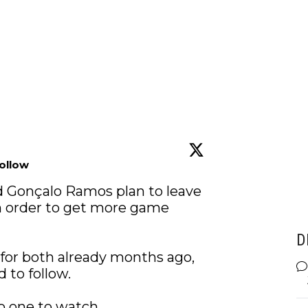
ollow
d Gonçalo Ramos plan to leave 
n order to get more game 
D
for both already months ago, 
to follow.

o one to watch.
