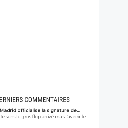
ERNIERS COMMENTAIRES
Madrid officialise la signature de
Diomande, le plus gros transfert de
Je sens le gros flop arrivé mais l'avenir le
son histoire
dira. En tout cas il y avait une trop sombre