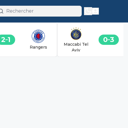
2
1
0
3
Maccabi Tel
Rangers
Aviv