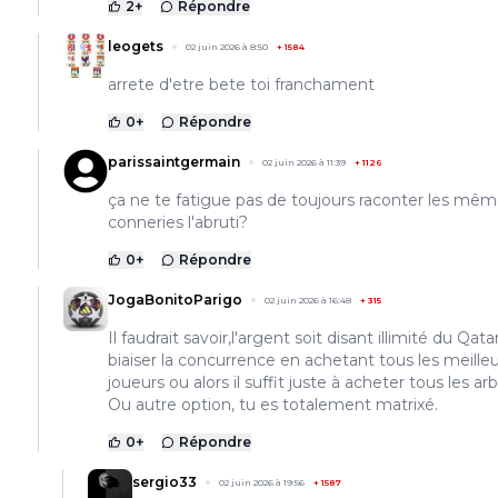
2
+
Répondre
leogets
02 juin 2026 à 8:50
+
1584
arrete d'etre bete toi franchament
0
+
Répondre
parissaintgermain
02 juin 2026 à 11:39
+
1126
ça ne te fatigue pas de toujours raconter les mê
conneries l'abruti?
0
+
Répondre
JogaBonitoParigo
02 juin 2026 à 16:48
+
315
Il faudrait savoir,l'argent soit disant illimité du Qata
biaiser la concurrence en achetant tous les meille
joueurs ou alors il suffit juste à acheter tous les arb
Ou autre option, tu es totalement matrixé.
0
+
Répondre
sergio33
02 juin 2026 à 19:56
+
1587