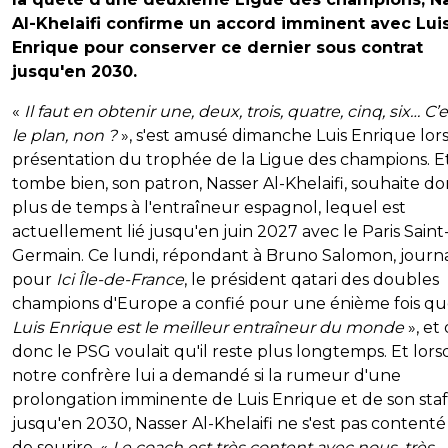
Al-Khelaifi confirme un accord imminent avec Lui
Enrique pour conserver ce dernier sous contrat
jusqu'en 2030.
«
Il faut en obtenir une, deux, trois, quatre, cinq, six… C’e
le plan, non ?
», s'est amusé dimanche Luis Enrique lors
présentation du trophée de la Ligue des champions. Et
tombe bien, son patron, Nasser Al-Khelaifi, souhaite d
plus de temps à l'entraîneur espagnol, lequel est
actuellement lié jusqu'en juin 2027 avec le Paris Saint
Germain. Ce lundi, répondant à Bruno Salomon, journa
pour
Ici Île-de-France
, le président qatari des doubles
champions d'Europe a confié pour une énième fois qu
Luis Enrique est le meilleur entraîneur du monde
», et
donc le PSG voulait qu'il reste plus longtemps. Et lor
notre confrère lui a demandé si la rumeur d'une
prolongation imminente de Luis Enrique et de son staf
jusqu'en 2030, Nasser Al-Khelaifi ne s'est pas content
de sourire. «
Le coach est très content avec nous, très