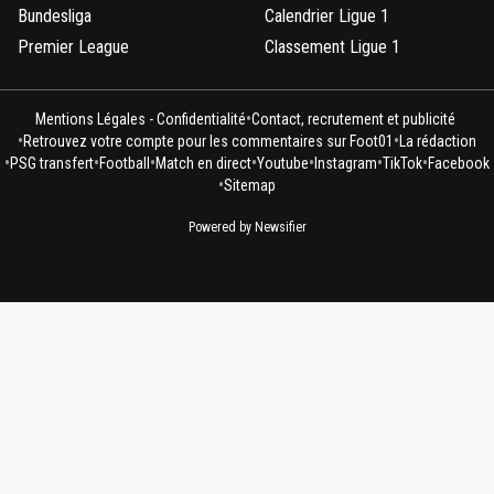
Bundesliga
Calendrier Ligue 1
Premier League
Classement Ligue 1
•
Mentions Légales - Confidentialité
Contact, recrutement et publicité
•
•
Retrouvez votre compte pour les commentaires sur Foot01
La rédaction
•
•
•
•
•
•
•
PSG transfert
Football
Match en direct
Youtube
Instagram
TikTok
Facebook
•
Sitemap
Powered by Newsifier