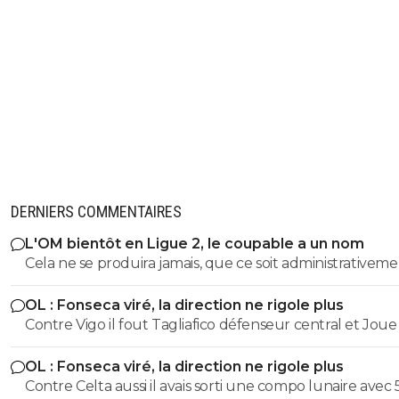
DERNIERS COMMENTAIRES
L'OM bientôt en Ligue 2, le coupable a un nom
Cela ne se produira jamais, que ce soit administrativem
sportivement. Pour la bonne raison que tout comme l'
OL : Fonseca viré, la direction ne rigole plus
l'OM reste un atout majeur et indispensable à la promo
Contre Vigo il fout Tagliafico défenseur central et Joue
de la Ligue 1 malgré ses performances en dents de scie.
une défense à 5
ces clubs le championnat ne se vendrait plus du tout, l
OL : Fonseca viré, la direction ne rigole plus
rayonnement diminuerait drastiquement, du moins tan
Contre Celta aussi il avais sorti une compo lunaire avec 
qu'aucun autre club ne se développera de façon très