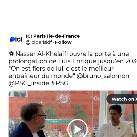
ICI Paris Île-de-France
@
iciparisidf
·
Follow
⚽ Nasser Al-Khelaïfi ouvre la porte à une 
prolongation de Luis Enrique jusqu'en 2030
"On est fiers de lui, c'est le meilleur 
entraîneur du monde" 
@bruno_salomon
@PSG_inside
#PSG
Watch on 