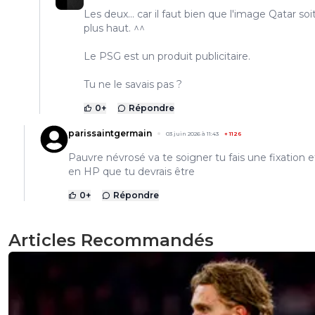
Les deux... car il faut bien que l'image Qatar soi
plus haut. ^^
Le PSG est un produit publicitaire.
Tu ne le savais pas ?
0
+
Répondre
parissaintgermain
03 juin 2026 à 11:43
+
1126
Pauvre névrosé va te soigner tu fais une fixation e
en HP que tu devrais être
0
+
Répondre
Articles Recommandés