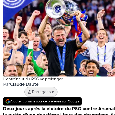
L'entraîneur du PSG va prolonger
Claude Dautel
Par
Partager sur
Ajouter comme source préférée sur Google
Deux jours après la victoire du PSG contre Arsenal
la quête d'une deuxième Ligue des champions, N