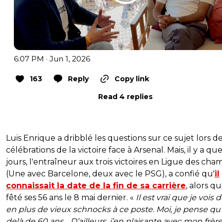
6:07 PM · Jun 1, 2026
163
Reply
Copy link
Read 4 replies
Luis Enrique a dribblé les questions sur ce sujet lors d
célébrations de la victoire face à Arsenal. Mais, il y a q
jours, l'entraîneur aux trois victoires en Ligue des cha
(Une avec Barcelone, deux avec le PSG), a confié qu'
il
connaissait la date de la fin de sa carrière
, alors qu'
fêté ses 56 ans le 8 mai dernier. «
Il est vrai que je vois 
en plus de vieux schnocks à ce poste. Moi, je pense qu
delà de 60 ans… D’ailleurs, j’en plaisante avec mon frèr