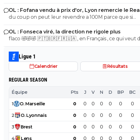
défenseurs Contre united il titularise akoukou il en est pas a
importante, et d'ici là il y a du boulot. Des clubs comme
OL : Fofana vendu à prix d'or, Lyon remercie le Rea
son premier coup essai
Rennes et le PFC ont un très beau potentiel mais la m
du coup on peut leur revendre a 100M parce que si
est très haute. Un club comme Bordeaux aurait pu ent
diomande en vaut 140 je vois pas trop pourquoi fofana 
dans l'équation mais il s'est enterré. En définitive, l'OM
OL : Fonseca viré, la direction ne rigole plus
serait 30 Les mecs te sortent oui mais pour 19 ans il est
pourrait très bien jouer le maintien mais ne sombrera ja
flaco 🤣🤣🤣 🇵🇹🇧🇷🇫🇷🇺🇦 , en Français , ce qui veut dire ,
vraiment puissant .... normal il en a 25
Et c'est peut-être là une source du problème car cela 
stp ,?
l'esprit ses dirigeants qui ne se font pas plus transpirer
Ligue 1
ça, se contentant de trading.
Calendrier
Résultats
REGULAR SEASON
Équipe
Pts
J
V
N
D
BP
BC
1
O
.
Marseille
0
0
0
0
0
0
0
2
O
.
Lyonnais
0
0
0
0
0
0
0
3
Brest
0
0
0
0
0
0
0
4
Lens
0
0
0
0
0
0
0