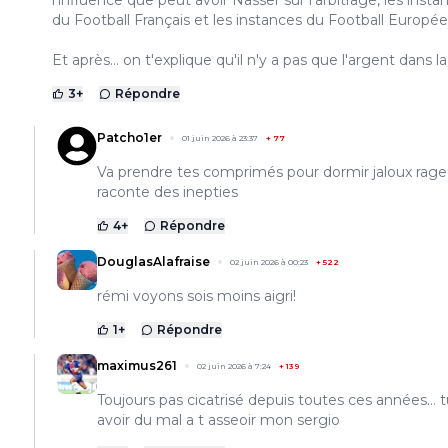
l'influence que peut avoir Nasser sur l'arbitrage, les insta
du Football Français et les instances du Football Europée
Et après... on t'explique qu'il n'y a pas que l'argent dans la
3
+
Répondre
Patcho1er
01 juin 2026 à 23:37
+
77
Va prendre tes comprimés pour dormir jaloux rage
raconte des inepties
4
+
Répondre
DouglasAlafraise
02 juin 2026 à 00:23
+
522
rémi voyons sois moins aigri!
1
+
Répondre
maximus261
02 juin 2026 à 7:24
+
139
Toujours pas cicatrisé depuis toutes ces années... t
avoir du mal a t asseoir mon sergio