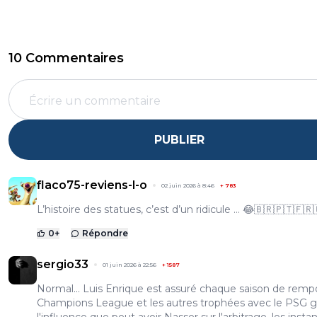
10 Commentaires
PUBLIER
flaco75-reviens-l-o
02 juin 2026 à 8:46
+
783
L’histoire des statues, c’est d’un ridicule … 😂🇧🇷🇵🇹🇫🇷
0
+
Répondre
sergio33
01 juin 2026 à 22:56
+
1587
Normal... Luis Enrique est assuré chaque saison de rempo
Champions League et les autres trophées avec le PSG g