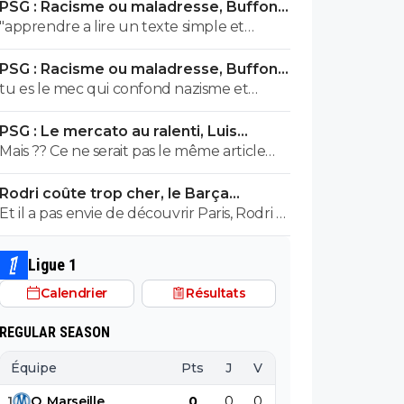
PSG : Racisme ou maladresse, Buffon
meme pas apprendre à un collégien
écarte Suzuki
"apprendre a lire un texte simple et
l'histoire puisque meme un élève de
surtout a le comprendre" dixit le mec qui
3eme sait que le nazisme c'est pas en Italie
PSG : Racisme ou maladresse, Buffon
pensait que le nazisme c'etait en italie mdr
contrairement à toi l'ane du forum ! Ca se
écarte Suzuki
tu es le mec qui confond nazisme et
On sent le petit lfiste frustré ! va picoler
voit que t'es l'électeur moyen de LFI, un
fascisme et pense que c'est la meme
tes 8.6 le mongolien qui voit des fachos
mec plus bete que la moyenne et pas
PSG : Le mercato au ralenti, Luis
chose mdr Tu m'auras bien fait rire à
partout tes parents t'ont fini à la pisse toi
assez cultivé !! Tu viens de le démontrer ici
Enrique s’agace
Mais ?? Ce ne serait pas le même article
prouver par toi meme que t'es un putain
c'est évident
abruti ! putain tes parents t'ont fini à la
que l'année dernière a la même
d'ignare ! Retourne au collège apprendre
pisse toi c'est pas possible....tu démontres
Rodri coûte trop cher, le Barça
époque??!! 😂
les lecons que tu as oublié petit bouffon
que tu connais rien à rien et l'ignorant qui
tranche sur son plan B
Et il a pas envie de découvrir Paris, Rodri ?
manque cruellement de culture veut
Ca le rapprochera de l'Espagne, c'est déjà
nous donner des cours mdr
ca 😅
Ligue 1
Calendrier
Résultats
REGULAR SEASON
Équipe
Pts
J
V
N
D
BP
B
1
O
.
Marseille
0
0
0
0
0
0