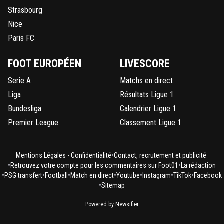
Strasbourg
Nice
Paris FC
FOOT EUROPÉEN
LIVESCORE
Serie A
Matchs en direct
Liga
Résultats Ligue 1
Bundesliga
Calendrier Ligue 1
Premier League
Classement Ligue 1
•
Mentions Légales - Confidentialité
Contact, recrutement et publicité
•
•
Retrouvez votre compte pour les commentaires sur Foot01
La rédaction
•
•
•
•
•
•
•
PSG transfert
Football
Match en direct
Youtube
Instagram
TikTok
Facebook
•
Sitemap
Powered by Newsifier