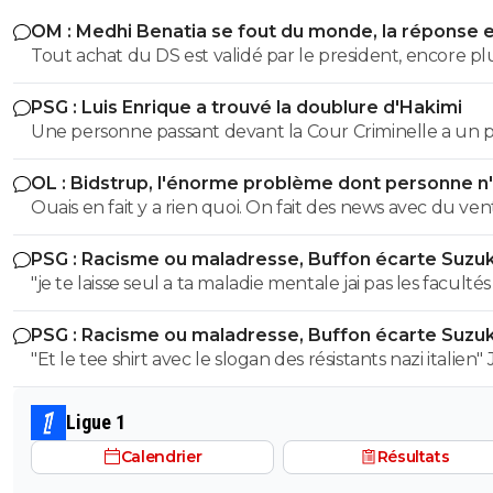
OM : Medhi Benatia se fout du monde, la réponse 
violente
Tout achat du DS est validé par le president, encore pl
quand ce president est la depuis plus de 5ans et que c e
PSG : Luis Enrique a trouvé la doublure d'Hakimi
qui a signé les accords avec l UEFA. On peut reprocher à
Une personne passant devant la Cour Criminelle a un 
Benatia le choix de certains joueurs, ou certaines décisi
plus de 5 % de chance d'être acquitée. Donc...
sportif, mais le financier etait du ressort de Longoria.
OL : Bidstrup, l'énorme problème dont personne n
parler
Ouais en fait y a rien quoi. On fait des news avec du ven
PSG : Racisme ou maladresse, Buffon écarte Suzuk
"je te laisse seul a ta maladie mentale jai pas les facultés 
pas toubib ni psychiatre" Ah ah tu es très drole ! Tu nous
PSG : Racisme ou maladresse, Buffon écarte Suzuk
parles de résistants nazis lol italliens de surcroit lol Mais les
"Et le tee shirt avec le slogan des résistants nazi italien" J'en
malades se sont ceux qui remarquent que du raconte
reviens tjr pas !! comment peut on etre aussi ignare po
n'importe quoi !! Tu as été fini à la pisse toi très clairement ! Tu
sortir des conneries pareil !! Déjà penser que les italiens ont
as 50 de QI ca saute aux yeux ! Je suis sur tu dois etre 
Ligue 1
été nazi faut etre sacrément débile... Mais le coup des
petite racaille de quartier pour etre aussi peu cultivé
Calendrier
Résultats
résistants nazis, alors là on atteint des sommets de débili
Fais pas genre tu connais la politique de Mussolini alor