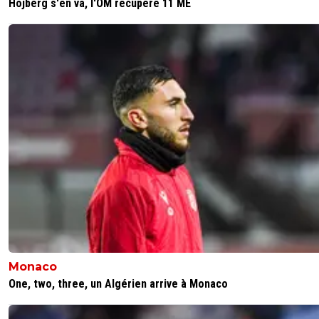
Hojberg s'en va, l'OM récupère 11 ME
Monaco
One, two, three, un Algérien arrive à Monaco