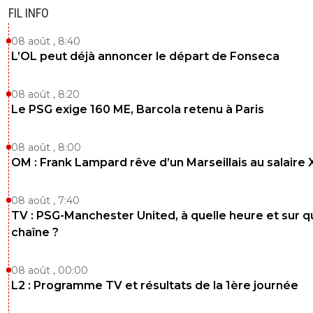
FIL INFO
08 août , 8:40
L’OL peut déjà annoncer le départ de Fonseca
08 août , 8:20
Le PSG exige 160 ME, Barcola retenu à Paris
08 août , 8:00
OM : Frank Lampard rêve d’un Marseillais au salaire
08 août , 7:40
TV : PSG-Manchester United, à quelle heure et sur q
chaîne ?
08 août , 00:00
L2 : Programme TV et résultats de la 1ère journée