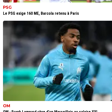
PSG
Le PSG exige 160 ME, Barcola retenu à Paris
OM
OM : Frank Lampard rêve d’un Marseillais au salaire XXL