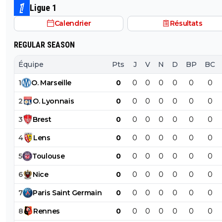
de banlieue n'avait pas le Qatar comme propriétaire, il s
Ligue 1
déjà depuis longtemps en Ligue 2.
Calendrier
Résultats
REGULAR SEASON
Équipe
Pts
J
V
N
D
BP
BC
1
O
.
Marseille
0
0
0
0
0
0
0
2
O
.
Lyonnais
0
0
0
0
0
0
0
3
Brest
0
0
0
0
0
0
0
4
Lens
0
0
0
0
0
0
0
5
Toulouse
0
0
0
0
0
0
0
6
Nice
0
0
0
0
0
0
0
7
Paris
Saint
Germain
0
0
0
0
0
0
0
8
Rennes
0
0
0
0
0
0
0