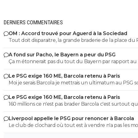
DERNIERS COMMENTAIRES
OM : Accord trouvé pour Aguerd à la Sociedad
Tout doit disparaitre, la grande braderie de la place du
continue ! 😂🤣🤣
A fond sur Pacho, le Bayern a peur du PSG
Ça m étonnerait pas du tout du Bayern par rapport au p
athlétique et mental de pacho qui correspond à ce qu
Le PSG exige 160 ME, Barcola retenu à Paris
le Bayern habituellement à l image d’un boateng ou d
Moi je serais Barcola je mettrais un ultimatum au PSG so
Lucio. Mais aucune chance que ça se fasse cette année, 
vous me laissez partir soit je vais à la fin de mon contrat.
ont quand même déjà upamecano, kim et tah qui
Le PSG exige 160 ME, Barcola retenu à Paris
correspondent à un profil similaire, alors, à moins de fair
160 millions ce n'est pas brader Barcola c'est surtout q
partir 1 des 2 titulaires, je verrais pas l’intérêt de pacho d
Liverpool ou un autre club ne payera jamais cette so
au Bayern.
Liverpool appelle le PSG pour renoncer à Barcola
pour un joueur qui n'est plus titulaire au PSG et à qui il
Le club de clochard où tout est à vendre n'a pas les m
une année de contrat. C'est de la folie pure.
d'avoir un état derrière lui avec des fonds illimités. Si to