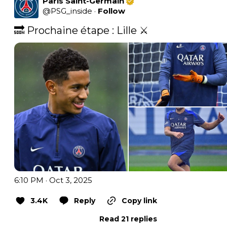
Paris Saint-Germain
@
PSG_inside
·
Follow
🔜 Prochaine étape : Lille ⚔️ 
6:10 PM · Oct 3, 2025
3.4K
Reply
Copy link
Read 21 replies