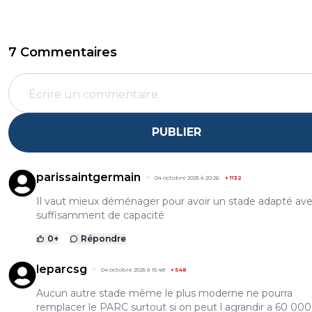
7 Commentaires
PUBLIER
parissaintgermain
04 octobre 2025 à 20:26
+
1132
Il vaut mieux déménager pour avoir un stade adapté av
suffisamment de capacité
0
+
Répondre
leparcsg
04 octobre 2025 à 15:48
+
548
Aucun autre stade même le plus moderne ne pourra
remplacer le PARC surtout si on peut l agrandir a 60 000