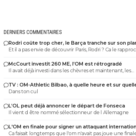
DERNIERS COMMENTAIRES
Rodri coûte trop cher, le Barça tranche sur son pla
Et il a pas envie de découvrir Paris, Rodri ? Ca le rappro
de l'Espagne, c'est déjà ca 😅
McCourt investit 260 ME, l’OM est rétrogradé
Il avait déjà investi dans les chèvres et maintenant, les
cheveaux !
TV : OM-Athletic Bilbao, à quelle heure et sur quell
chaîne ?
Dans ton cul
L’OL peut déjà annoncer le départ de Fonseca
Il vient d être nommé sélectionneur de l Allemagne
L'OM en finale pour signer un attaquant internation
Ca faisait longtemps que l'om n'avait pas joue une final