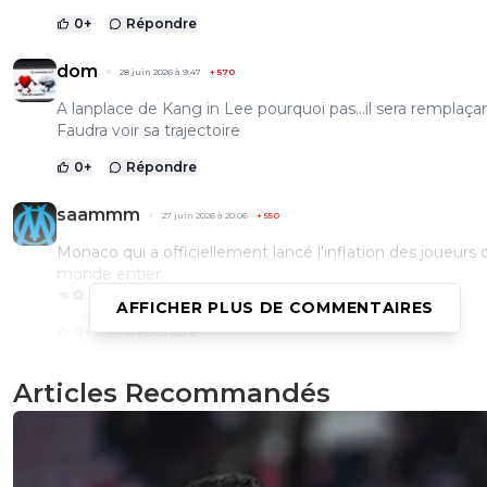
0
+
Répondre
dom
28 juin 2026 à 9:47
+
570
A lanplace de Kang in Lee pourquoi pas...il sera remplaçan
Faudra voir sa trajectoire
0
+
Répondre
saammm
27 juin 2026 à 20:06
+
550
Monaco qui a officiellement lancé l'inflation des joueurs 
monde entier
👊⚽
AFFICHER PLUS DE COMMENTAIRES
0
+
Répondre
Articles Recommandés
valdo
27 juin 2026 à 19:17
+
794
Non merci... mais alors vraiment pas !!!!
2
+
Répondre