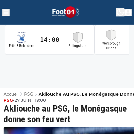
14:00
1
Worsbrough
Erith & Belvedere
Billingshurst
Bridge
Accueil
PSG
Akliouche Au PSG, Le Monégasque Donn
PSG
•
27 JUIN , 19:00
Feu Vert
Akliouche au PSG, le Monégasque
donne son feu vert