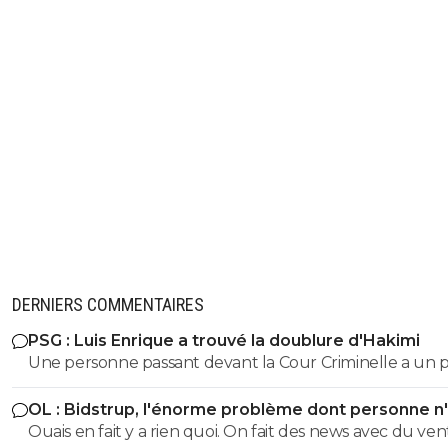
DERNIERS COMMENTAIRES
PSG : Luis Enrique a trouvé la doublure d'Hakimi
Une personne passant devant la Cour Criminelle a un 
plus de 5 % de chance d'être acquitée. Donc...
OL : Bidstrup, l'énorme problème dont personne n
parler
Ouais en fait y a rien quoi. On fait des news avec du ven