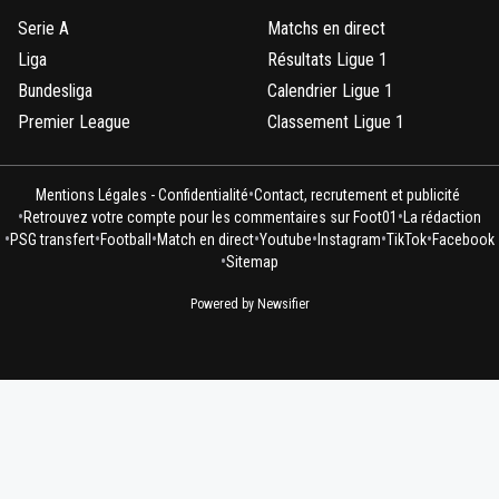
Serie A
Matchs en direct
Liga
Résultats Ligue 1
Bundesliga
Calendrier Ligue 1
Premier League
Classement Ligue 1
•
Mentions Légales - Confidentialité
Contact, recrutement et publicité
•
•
Retrouvez votre compte pour les commentaires sur Foot01
La rédaction
•
•
•
•
•
•
•
PSG transfert
Football
Match en direct
Youtube
Instagram
TikTok
Facebook
•
Sitemap
Powered by Newsifier