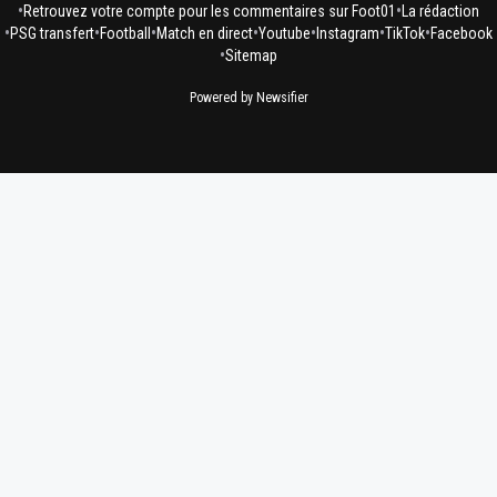
•
•
Retrouvez votre compte pour les commentaires sur Foot01
La rédaction
•
•
•
•
•
•
•
PSG transfert
Football
Match en direct
Youtube
Instagram
TikTok
Facebook
•
Sitemap
Powered by Newsifier