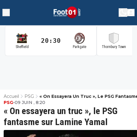
20:30
2
Sheffield
Parkgate
Thornbury Town
Accueil
PSG
« On Essayera Un Truc », Le PSG Fantasm
PSG
•
09 JUIN , 8:20
Lamine Yamal
« On essayera un truc », le PSG
fantasme sur Lamine Yamal