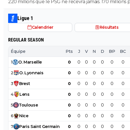
220 millions que le PSG ne recevra jamais. 170 millions 
qu on veut remplacer la pourriture Infantino par le
Barcola et 50 pour M'Baye... Il ne faut pas prendre ses d
president de Guy Degrenne le roi des casserolles. NASSER! .
pour des réalités. Personne ne payera ce prix pour là p
la ca devient grave Apres c est comme en France, on laisse
Ligue 1
des remplaçants.
tout faire ils auraient tort de ne pas en profiter.
Calendrier
Résultats
REGULAR SEASON
Équipe
Pts
J
V
N
D
BP
BC
1
O
.
Marseille
0
0
0
0
0
0
0
2
O
.
Lyonnais
0
0
0
0
0
0
0
3
Brest
0
0
0
0
0
0
0
4
Lens
0
0
0
0
0
0
0
5
Toulouse
0
0
0
0
0
0
0
6
Nice
0
0
0
0
0
0
0
7
Paris
Saint
Germain
0
0
0
0
0
0
0