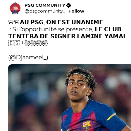
PSG COMMUNITY
@
psgcommunity_
·
Follow
🚨🚨𝗔𝗨 𝗣𝗦𝗚, 𝗢𝗡 𝗘𝗦𝗧 𝗨𝗡𝗔𝗡𝗜𝗠𝗘

 : Si l’opportunité se présente, 𝗟𝗘 𝗖𝗟𝗨𝗕 
𝗧𝗘𝗡𝗧𝗘𝗥𝗔 𝗗𝗘 𝗦𝗜𝗚𝗡𝗘𝗥 𝗟𝗔𝗠𝗜𝗡𝗘 𝗬𝗔𝗠𝗔𝗟 
🇪🇸 ! 🤯🤯🤯🤯

(
@Djaameel_
) 