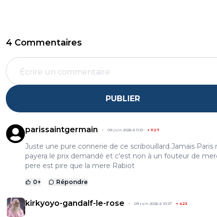
4 Commentaires
PUBLIER
parissaintgermain
09 juin 2026 à 11:51
+
1127
Juste une pure connerie de ce scribouillard.Jamais Paris
payera le prix demandé et c'est non à un fouteur de me
pere est pire que la mere Rabiot
0
+
Répondre
kirkyoyo-gandalf-le-rose
09 juin 2026 à 10:27
+
423