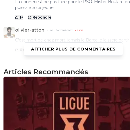
La connerie à ne pas faire pour le PSG. Mister Boulard en
puissance ce jeune
1
+
Répondre
olivier-atton
09 juin 2026 à 10:22
+
2436
C'est mort de chez mort, jamais le Barça le laissera partir
AFFICHER PLUS DE COMMENTAIRES
0
+
Répondre
yan-ar-go
Articles Recommandés
09 juin 2026 à 10:13
+
28
Mouais... a mon avis c'est plus un fantasme de journaliste 
1
+
Répondre