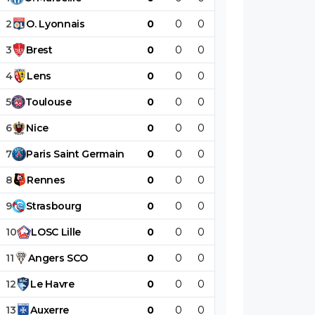
très bien joué.
2
O
.
Lyonnais
0
0
0
0
0
0
3
Brest
0
0
0
0
0
0
4
Lens
0
0
0
0
0
0
5
Toulouse
0
0
0
0
0
0
6
Nice
0
0
0
0
0
0
7
Paris
Saint
Germain
0
0
0
0
0
0
8
Rennes
0
0
0
0
0
0
9
Strasbourg
0
0
0
0
0
0
10
LOSC
Lille
0
0
0
0
0
0
11
Angers
SCO
0
0
0
0
0
0
12
Le
Havre
0
0
0
0
0
0
13
Auxerre
0
0
0
0
0
0