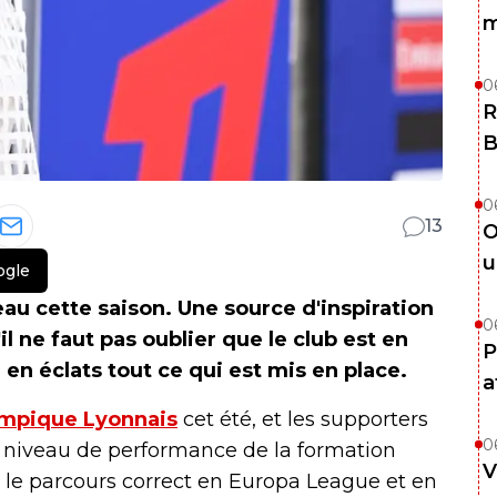
m
0
R
B
0
13
O
u
ogle
eau cette saison. Une source d'inspiration
0
l ne faut pas oublier que le club est en
P
 en éclats tout ce qui est mis en place.
a
ympique Lyonnais
cet été, et les supporters
0
e niveau de performance de la formation
V
 le parcours correct en Europa League et en