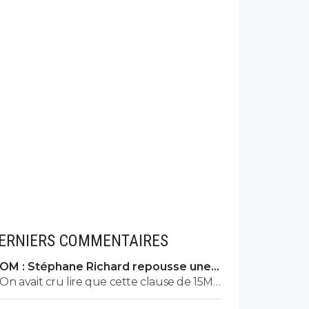
ERNIERS COMMENTAIRES
OM : Stéphane Richard repousse une
offre fourbe pour Aguerd
On avait cru lire que cette clause de 15M
valait jusqu'au 31 juillet. ?