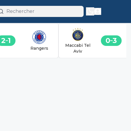
2
1
0
3
Maccabi Tel
Rangers
Aviv