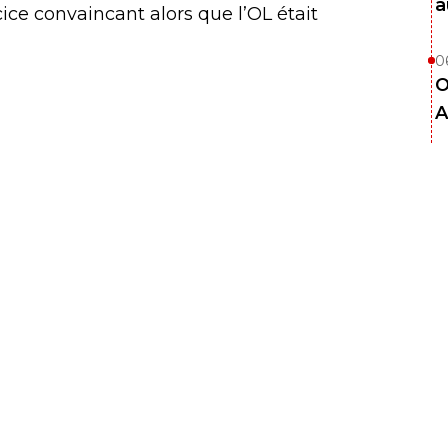
a
ice convaincant alors que l’OL était
0
O
A