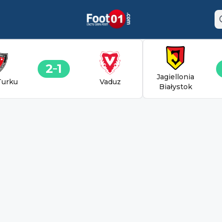
2
1
Jagiellonia
Turku
Vaduz
Białystok