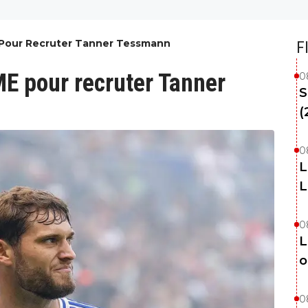
E Pour Recruter Tanner Tessmann
F
ME pour recruter Tanner
0
S
(
0
L
L
0
L
o
0