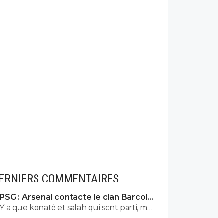
ERNIERS COMMENTAIRES
PSG : Arsenal contacte le clan Barcola,
le feuilleton relancé
Y a que konaté et salah qui sont parti, mais