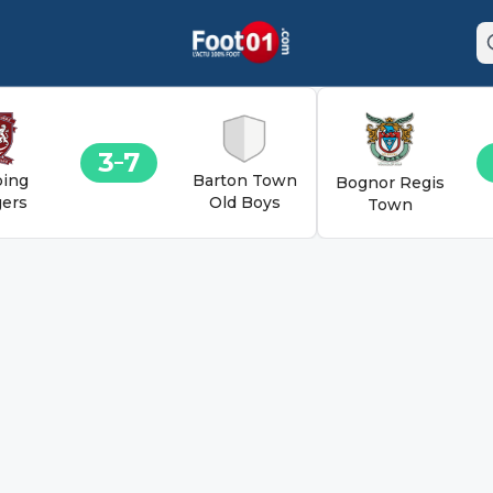
3
7
ing
Barton Town
Bognor Regis
ers
Old Boys
Town