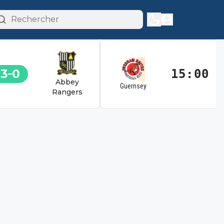
3
0
15:00
Abbey
Guernsey
Rangers