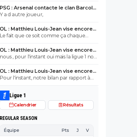
ils ont été remplacés
PSG : Arsenal contacte le clan Barcola,
le feuilleton relancé
Y a d autre joueur,
OL : Matthieu Louis-Jean vise encore
trois recrues
Le fait que ce soit comme ça chaque
année montre que l'on continue de bien
OL : Matthieu Louis-Jean vise encore
former. Sans droits tv, il n'y a
trois recrues
nous , pour l'instant oui mais la ligue 1 non
malheureusement pas d'autre solution.
(on sent que les finances ne vont pas si
OL : Matthieu Louis-Jean vise encore
bien)
trois recrues
Pour l'instant, notre bilan par rapport à
l'étranger est plutôt positif : certes, on a
perdu Moreira, mais on a fait venir
Ligue 1
Openda, Duranville, Bidstrup et
Calendrier
Résultats
Ouedraogo.
REGULAR SEASON
Équipe
Pts
J
V
N
D
BP
B