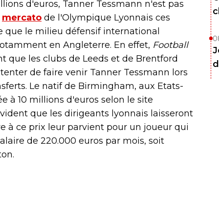
llions d'euros, Tanner Tessmann n'est pas
c
u
mercato
de l'Olympique Lyonnais ces
 que le milieu défensif international
0
otamment en Angleterre. En effet,
Football
J
nt que les clubs de Leeds et de Brentford
d
r tenter de faire venir Tanner Tessmann lors
sferts. Le natif de Birmingham, aux Etats-
 à 10 millions d'euros selon le site
t évident que les dirigeants lyonnais laisseront
re à ce prix leur parvient pour un joueur qui
salaire de 220.000 euros par mois, soit
ton.