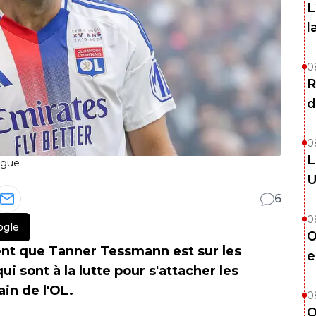
L
l
0
R
d
0
L
ague
U
6
0
ogle
O
nt que Tanner Tessmann est sur les
e
i sont à la lutte pour s'attacher les
ain de l'OL.
0
O