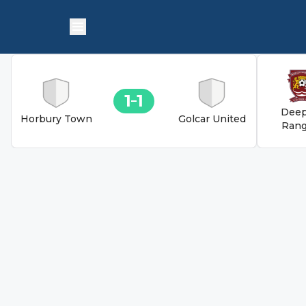
1
1
Deep
Horbury Town
Golcar United
Rang