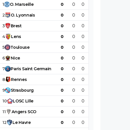
1
O
.
Marseille
0
0
0
0
0
0
2
O
.
Lyonnais
0
0
0
0
0
0
3
Brest
0
0
0
0
0
0
4
Lens
0
0
0
0
0
0
5
Toulouse
0
0
0
0
0
0
6
Nice
0
0
0
0
0
0
7
Paris
Saint
Germain
0
0
0
0
0
0
8
Rennes
0
0
0
0
0
0
9
Strasbourg
0
0
0
0
0
0
10
LOSC
Lille
0
0
0
0
0
0
11
Angers
SCO
0
0
0
0
0
0
12
Le
Havre
0
0
0
0
0
0