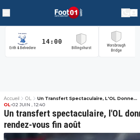
14:00
1
Worsbrough
Erith & Belvedere
Billingshurst
Bridge
Accueil
OL
Un Transfert Spectaculaire, L'OL Donne
OL
•
02 JUIN , 12:40
Rendez-Vous Fin Août
Un transfert spectaculaire, l'OL don
rendez-vous fin août