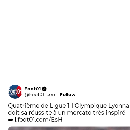
Foot01
@
Foot01_com
·
Follow
Quatrième de Ligue 1, l'Olympique Lyonnai
doit sa réussite à un mercato très inspiré.

➡️ 
l.foot01.com/EsH