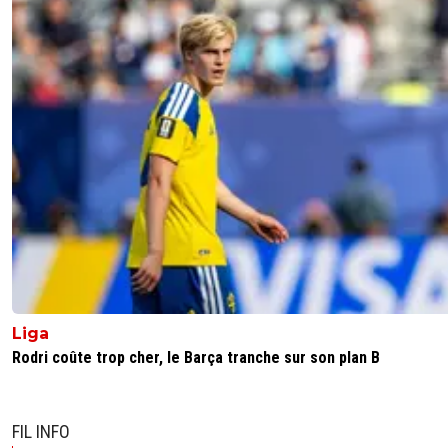
Hongrois
0
+
Répondre
kirkyoyo-gandalf-le-rose
03 juin 2026 à 13:53
+
426
excellent joueur!
0
+
Répondre
d2rdrmvhjz
03 juin 2026 à 17:07
+
205
Ouais…
0
+
Répondre
Liga
Rodri coûte trop cher, le Barça tranche sur son plan B
FIL INFO