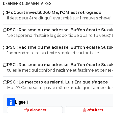
DERNIERS COMMENTAIRES
McCourt investit 260 ME, l’OM est rétrogradé
il s'est peut être dit qu'il avait misé sur 1 mauvais cheval
u coup
PSG : Racisme ou maladresse, Buffon écarte Suzuk
"Je tapprend l'histoire la géopolitique quand tu veux," LOL
LOL LOL tu peux meme pas apprendre à un collégien
PSG : Racisme ou maladresse, Buffon écarte Suzuk
l'histoire puisque meme un élève de 3eme sait que le
"apprendre a lire un texte simple et surtout a le
nazisme c'est pas en Italie contrairement à toi l'ane du
comprendre" dixit le mec qui pensait que le nazisme c'e
! Ca se voit que t'es l'électeur moyen de LFI, un mec plus
PSG : Racisme ou maladresse, Buffon écarte Suzuk
en italie mdr On sent le petit lfiste frustré ! va picoler tes 8.6 le
bete que la moyenne et pas assez cultivé !! Tu viens de le
tu es le mec qui confond nazisme et fascisme et pense
mongolien qui voit des fachos partout tes parents t'ont f
démontrer ici abruti ! putain tes parents t'ont fini à la pis
c'est la meme chose mdr Tu m'auras bien fait rire à prouver
la pisse toi c'est évident
c'est pas possible....tu démontres que tu connais rien à r
PSG : Le mercato au ralenti, Luis Enrique s’agace
par toi meme que t'es un putain d'ignare ! Retourne au
l'ignorant qui manque cruellement de culture veut n
Mais ?? Ce ne serait pas le même article que l'année de
collège apprendre les lecons que tu as oublié petit bo
donner des cours mdr
a la même époque??!! 😂
Ligue 1
Calendrier
Résultats