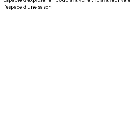
capable d’exploser en doublant voire triplant leur val
l’espace d’une saison.