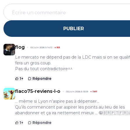
PUBLIER
flog
02 juin 2026 à 14:12
+
153
Le mercato ne dépend pas de la LDC mais si on se qualif
fera un gros coup.
Pas du tout contradictoire^^
1
+
Répondre
flaco75-reviens-l-o
02 juin 2026 à 13:19
+
787
… même si Lyon n’aspire pas à dépenser…
Qu’ils commencent par aspirer les points au lieu de les
abandonner et ça ira nettement mieux … 🤪🇧🇷🇵🇹🇫🇷
1
+
Répondre