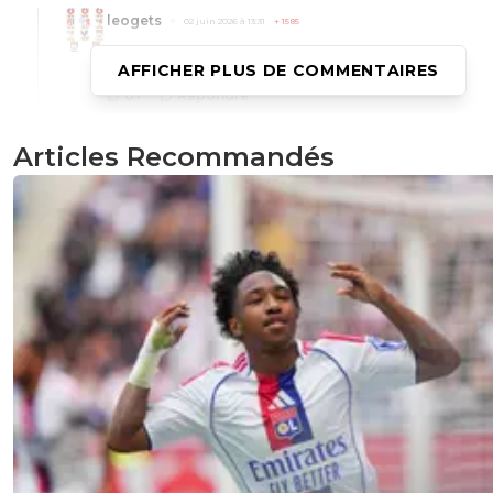
leogets
02 juin 2026 à 13:31
+
1585
on a aspirer les point a ton club fla-con
AFFICHER PLUS DE COMMENTAIRES
0
+
Répondre
flaco75-reviens-l-o
02 juin 2026 à 15:00
+
787
Articles Recommandés
Bah , visiblement ceux-là ne vous ont pas bea
aidé … 😂🇧🇷🇵🇹🇫🇷🇺🇦
0
+
Répondre
Ouatelse
02 juin 2026 à 17:33
+
261
Tu dois pas t'en rendre compte, vu que c'est le
même nombre de pts pris vs Paris, que t'as de
neurones entre les 2 oreilles.
0
+
Répondre
leogets
03 juin 2026 à 14:03
+
1585
ben tu reflechis pas bcp footix si on a pas les po
on est 6 eme pas tres futé toi