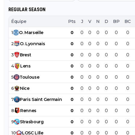
REGULAR SEASON
Équipe
Pts
J
V
N
D
BP
BC
1
O
.
Marseille
0
0
0
0
0
0
0
2
O
.
Lyonnais
0
0
0
0
0
0
0
3
Brest
0
0
0
0
0
0
0
4
Lens
0
0
0
0
0
0
0
5
Toulouse
0
0
0
0
0
0
0
6
Nice
0
0
0
0
0
0
0
7
Paris
Saint
Germain
0
0
0
0
0
0
0
8
Rennes
0
0
0
0
0
0
0
9
Strasbourg
0
0
0
0
0
0
0
10
LOSC
Lille
0
0
0
0
0
0
0