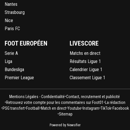
Nantes
Strasbourg
Nice
Paris FC
FOOT EUROPÉEN
LIVESCORE
Serie A
Matchs en direct
Liga
Résultats Ligue 1
Bundesliga
Calendrier Ligue 1
Premier League
Classement Ligue 1
•
Mentions Légales - Confidentialité
Contact, recrutement et publicité
•
•
Retrouvez votre compte pour les commentaires sur Foot01
La rédaction
•
•
•
•
•
•
•
PSG transfert
Football
Match en direct
Youtube
Instagram
TikTok
Facebook
•
Sitemap
Powered by Newsifier