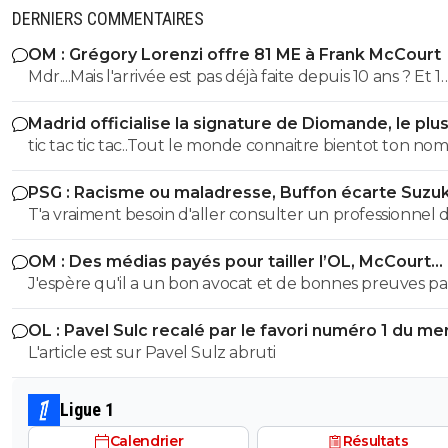
DERNIERS COMMENTAIRES
OM : Grégory Lorenzi offre 81 ME à Frank McCourt
Mdr....Mais l'arrivée est pas déjà faite depuis 10 ans ? Et 1
milliard paraît un peu saugrenu comme hypothèse ! E
Madrid officialise la signature de Diomande, le plu
attendant prenez Marcin Bulka ! 😂 ohhh un ancien pari
transfert de son histoire
tic tac tic tac..Tout le monde connaitre bientot ton no
🤣
prénom et adresse !! tu avais été prévenu... tu continue 
PSG : Racisme ou maladresse, Buffon écarte Suzuk
ton mariolle ! faudra pas que tu viennes chialer comme 
T'a vraiment besoin d'aller consulter un professionnel 
dernière fois gros bouffon et assumer pour une fois dan
santé...tu vois des fachos partout toi gros malade mdr
vie petit provocateur
OM : Des médias payés pour tailler l’OL, McCourt
accusé
J'espère qu'il a un bon avocat et de bonnes preuves p
qu'il va vite exploser en vol avec ses différentes révélat
OL : Pavel Sulc recalé par le favori numéro 1 du me
L'article est sur Pavel Sulz abruti
Ligue 1
Calendrier
Résultats