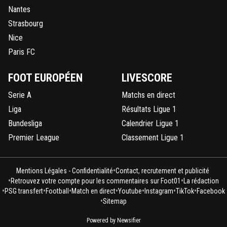
Nantes
Strasbourg
Nice
Paris FC
FOOT EUROPÉEN
LIVESCORE
Serie A
Matchs en direct
Liga
Résultats Ligue 1
Bundesliga
Calendrier Ligue 1
Premier League
Classement Ligue 1
•
Mentions Légales - Confidentialité
Contact, recrutement et publicité
•
•
Retrouvez votre compte pour les commentaires sur Foot01
La rédaction
•
•
•
•
•
•
•
PSG transfert
Football
Match en direct
Youtube
Instagram
TikTok
Facebook
•
Sitemap
Powered by Newsifier