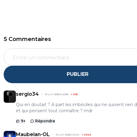
5 Commentaires
PUBLIER
sergio34
01 juin 2026 à 22:58
+
205
Qui en doutait ? A part les imbéciles qui ne suivent rien d
et qui pensent tout connaître ? mdr
9
+
Répondre
Maubelan-OL
01 juin 2026 à 21:44
+
2042