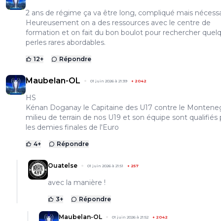
2 ans de régime ça va être long, compliqué mais nécessa
Heureusement on a des ressources avec le centre de
formation et on fait du bon boulot pour rechercher quel
perles rares abordables.
12
+
Répondre
Maubelan-OL
01 juin 2026 à 21:39
+
2042
HS
Kénan Doganay le Capitaine des U17 contre le Montenegr
milieu de terrain de nos U19 et son équipe sont qualifiés
les demies finales de l'Euro
4
+
Répondre
Ouatelse
01 juin 2026 à 21:51
+
257
avec la manière !
3
+
Répondre
Maubelan-OL
01 juin 2026 à 21:52
+
2042