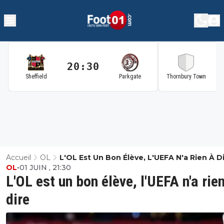
20:30
2
Sheffield
Parkgate
Thornbury Town
Accueil
OL
L'OL Est Un Bon Élève, L'UEFA N'a Rien À D
OL
•
01 JUIN , 21:30
L'OL est un bon élève, l'UEFA n'a rie
dire