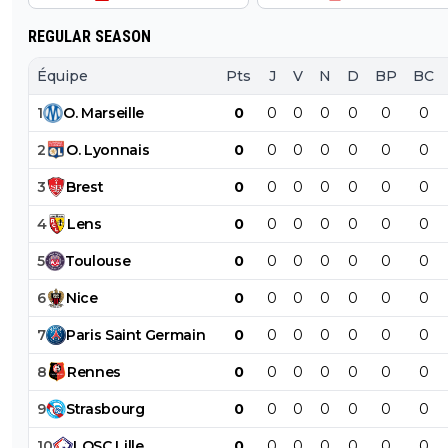
REGULAR SEASON
Équipe
Pts
J
V
N
D
BP
BC
1
O
.
Marseille
0
0
0
0
0
0
0
2
O
.
Lyonnais
0
0
0
0
0
0
0
3
Brest
0
0
0
0
0
0
0
4
Lens
0
0
0
0
0
0
0
5
Toulouse
0
0
0
0
0
0
0
6
Nice
0
0
0
0
0
0
0
7
Paris
Saint
Germain
0
0
0
0
0
0
0
8
Rennes
0
0
0
0
0
0
0
9
Strasbourg
0
0
0
0
0
0
0
10
LOSC
Lille
0
0
0
0
0
0
0