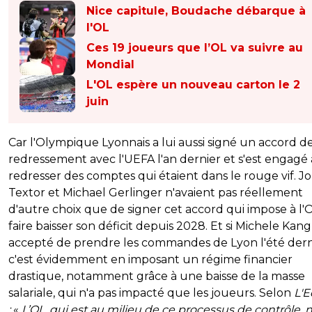
Nice capitule, Boudache débarque à
l'OL
Ces 19 joueurs que l’OL va suivre au
Mondial
L'OL espère un nouveau carton le 2
juin
Car l'Olympique Lyonnais a lui aussi signé un accord d
redressement avec l'UEFA l'an dernier et s'est engagé 
redresser des comptes qui étaient dans le rouge vif. J
Textor et Michael Gerlinger n'avaient pas réellement
d'autre choix que de signer cet accord qui impose à l'
faire baisser son déficit depuis 2028. Et si Michele Kang
accepté de prendre les commandes de Lyon l'été dern
c'est évidemment en imposant un régime financier
drastique, notamment grâce à une baisse de la masse
salariale, qui n'a pas impacté que les joueurs. Selon
L'
:
«
L’OL, qui est au milieu de ce processus de contrôle, n