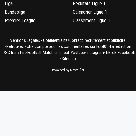
Liga
Résultats Ligue 1
Bundesliga
Calendrier Ligue 1
Premier League
Classement Ligue 1
•
Mentions Légales - Confidentialité
Contact, recrutement et publicité
•
•
Retrouvez votre compte pour les commentaires sur Foot01
La rédaction
•
•
•
•
•
•
•
PSG transfert
Football
Match en direct
Youtube
Instagram
TikTok
Facebook
•
Sitemap
Powered by Newsifier