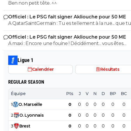
transfert de son histoire
Ben non petit tête. ^^
Officiel : Le PSG fait signer Akliouche pour 50 ME
A QatarSaintGermain : Tu es tellement à la rue... que tu n'as
même pas compris que l'ASM était l'adversaire direct 
Officiel : Le PSG fait signer Akliouche pour 50 ME
cette saison.
A maxi : Encore une fouine ! Décidément... vous êtes
beaucoup ^^
Ligue 1
Calendrier
Résultats
REGULAR SEASON
Équipe
Pts
J
V
N
D
BP
BC
1
O
.
Marseille
0
0
0
0
0
0
0
2
O
.
Lyonnais
0
0
0
0
0
0
0
3
Brest
0
0
0
0
0
0
0