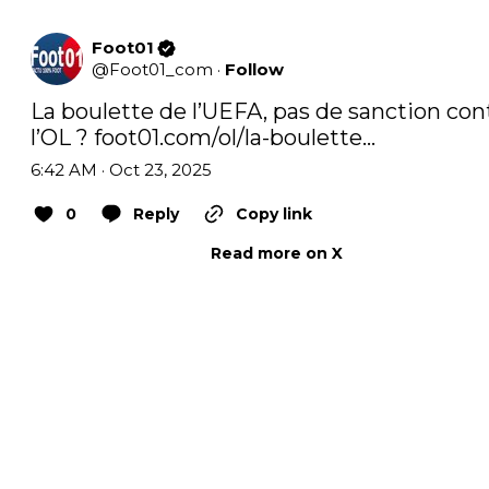
Foot01
@
Foot01_com
·
Follow
La boulette de l’UEFA, pas de sanction cont
l’OL ? 
foot01.com/ol/la-boulette…
6:42 AM · Oct 23, 2025
0
Reply
Copy link
Read more on X