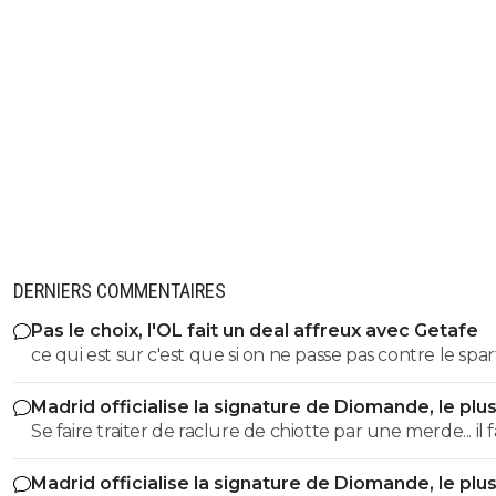
DERNIERS COMMENTAIRES
Pas le choix, l'OL fait un deal affreux avec Getafe
ce qui est sur c'est que si on ne passe pas contre le sparta
ca fait etre la grande braderie
Madrid officialise la signature de Diomande, le plu
transfert de son histoire
Se faire traiter de raclure de chiotte par une merde... il 
faire. Mdr
Madrid officialise la signature de Diomande, le plu