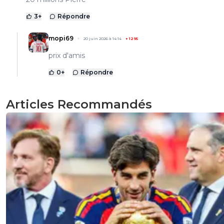
3
+
Répondre
mopi69
20 juin 2026 à 14:14
+
1295
prix d'amis
0
+
Répondre
Articles Recommandés