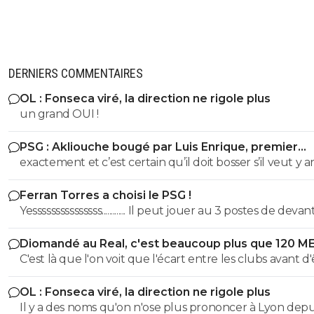
DERNIERS COMMENTAIRES
OL : Fonseca viré, la direction ne rigole plus
un grand OUI !
PSG : Akliouche bougé par Luis Enrique, premier
avertissement
exactement et c’est certain qu’il doit bosser s’il veut y a
😏🇵🇹🇧🇷🇫🇷🇺🇦
Ferran Torres a choisi le PSG !
Yesssssssssssssss............. Il peut jouer au 3 postes de devant
est vraiment très bon ....
Diomandé au Real, c'est beaucoup plus que 120 M
C'est là que l'on voit que l'écart entre les clubs avant d
sportif est financier. Tant mieux pour ces clubs, je ne cri
OL : Fonseca viré, la direction ne rigole plus
pas à l'injustice. Mais réussir à avoir des bons résultats, su
Il y a des noms qu'on n'ose plus prononcer à Lyon depu
durée, quand tu n'as pas un rond, est une anomalie da