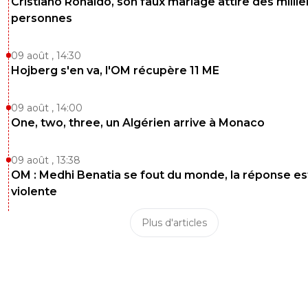
Cristiano Ronaldo, son faux mariage attire des millie
personnes
09 août , 14:30
Hojberg s'en va, l'OM récupère 11 ME
09 août , 14:00
One, two, three, un Algérien arrive à Monaco
09 août , 13:38
OM : Medhi Benatia se fout du monde, la réponse es
violente
Plus d'articles