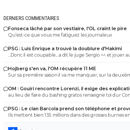
DERNIERS COMMENTAIRES
Fonseca lâché par son vestiaire, l'OL craint le pire
Qu’est-ce que vous me fatiguez les journaleux
PSG : Luis Enrique a trouvé la doublure d'Hakimi
...Donc il est coupable....a dit le juge Sergio ^^ et jouer 
n'arrange pas son cas on sait :)
Hojberg s'en va, l'OM récupère 11 ME
Sur sa première saison il va me manquer, sur la deuxiè
très peu !
OM : Gouiri rencontre Lorenzi, il exige des explicat
au lieu de faire du bashing gratos renseigne toi dur C
c'est le nouveau riche oralien ils vont nouer la cL etc cl
PSG : Le clan Barcola prend son téléphone et pro
progresse chaque saison
un séisme
Ils mettent bien 135 millions dans des grosses burnes e
donc pourquoi le PSG devrait pas faire pareil ?