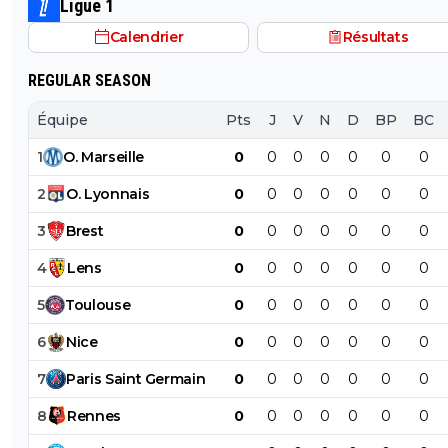
Ligue 1
Calendrier
Résultats
REGULAR SEASON
Équipe
Pts
J
V
N
D
BP
BC
1
O
.
Marseille
0
0
0
0
0
0
0
2
O
.
Lyonnais
0
0
0
0
0
0
0
3
Brest
0
0
0
0
0
0
0
4
Lens
0
0
0
0
0
0
0
5
Toulouse
0
0
0
0
0
0
0
6
Nice
0
0
0
0
0
0
0
7
Paris
Saint
Germain
0
0
0
0
0
0
0
8
Rennes
0
0
0
0
0
0
0