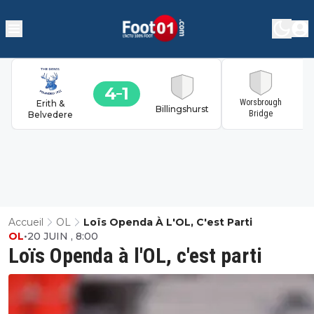
4
1
1
Worsbrough
Erith &
Billingshurst
Bridge
Belvedere
Accueil
OL
Loïs Openda À L'OL, C'est Parti
OL
•
20 JUIN , 8:00
Loïs Openda à l'OL, c'est parti