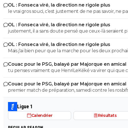
OL : Fonseca viré, la direction ne rigole plus
le vrai gros souci, c’est justement de ne pas savoir, ne pa
savoir si il se trompe, ne pas savoir s’il fait au mieux avec 
OL : Fonseca viré, la direction ne rigole plus
des biquettes… et comme cela se répète chaque saison
justement, il a sans doute pensé que ceux-là seraient p
les matchs couperets, ça devient problématique pour 
forme et pas crâmés… 😏🇵🇹🇧🇷🇫🇷🇺🇦
Club… 😏🇵🇹🇧🇷🇫🇷🇺🇦
OL : Fonseca viré, la direction ne rigole plus
Mais j'ai bien peur que la marche pour les deux procha
match, si on passe contre le Spartak, ne soit trop haute 
Couac pour le PSG, balayé par Majorque en amical
tu penses vraiment que HenriLeKéké va virer qui que ce
après un match comme ça ? 😏🇵🇹🇧🇷🇫🇷🇺🇦
Couac pour le PSG, balayé par Majorque en amical
premier match de préparation, samedi contre les rosbif
🇵🇹🇧🇷🇫🇷🇺🇦
Ligue 1
Calendrier
Résultats
REGULAR SEASON