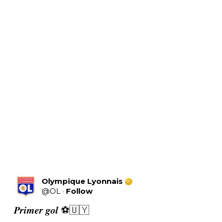
Olympique Lyonnais
@
OL
·
Follow
𝑷𝒓𝒊𝒎𝒆𝒓 𝒈𝒐𝒍 ⚽🇺🇾
