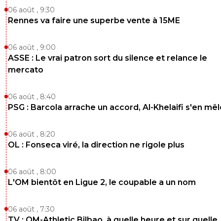
06 août , 9:30
Rennes va faire une superbe vente à 15ME
06 août , 9:00
ASSE : Le vrai patron sort du silence et relance le
mercato
06 août , 8:40
PSG : Barcola arrache un accord, Al-Khelaifi s'en mêl
06 août , 8:20
OL : Fonseca viré, la direction ne rigole plus
06 août , 8:00
L'OM bientôt en Ligue 2, le coupable a un nom
06 août , 7:30
TV : OM-Athletic Bilbao, à quelle heure et sur quelle