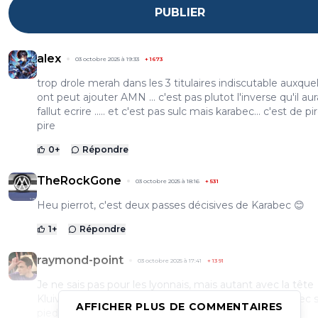
PUBLIER
alex
03 octobre 2025 à 19:33
+
1673
trop drole merah dans les 3 titulaires indiscutable auxquel
ont peut ajouter AMN ... c'est pas plutot l'inverse qu'il aur
fallut ecrire ..... et c'est pas sulc mais karabec... c'est de pi
pire
0
+
Répondre
TheRockGone
03 octobre 2025 à 18:16
+
531
Heu pierrot, c'est deux passes décisives de Karabec 😊
1
+
Répondre
raymond-point
03 octobre 2025 à 17:41
+
1391
Je ne sais pas pour les lyonnais, mais autant avec la tête
Kluivert c'est vraiment pas mal sur son but, autant avec 
AFFICHER PLUS DE COMMENTAIRES
pieds, il fait peur.