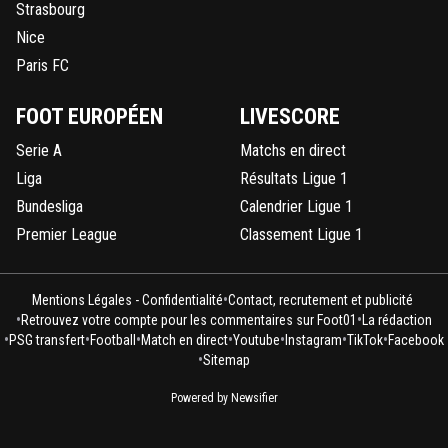
Strasbourg
Nice
Paris FC
FOOT EUROPÉEN
LIVESCORE
Serie A
Matchs en direct
Liga
Résultats Ligue 1
Bundesliga
Calendrier Ligue 1
Premier League
Classement Ligue 1
•
Mentions Légales - Confidentialité
Contact, recrutement et publicité
•
•
Retrouvez votre compte pour les commentaires sur Foot01
La rédaction
•
•
•
•
•
•
•
PSG transfert
Football
Match en direct
Youtube
Instagram
TikTok
Facebook
•
Sitemap
Powered by Newsifier