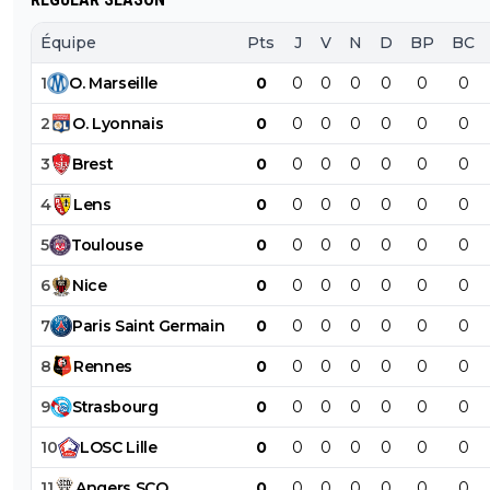
Équipe
Pts
J
V
N
D
BP
BC
1
O
.
Marseille
0
0
0
0
0
0
0
2
O
.
Lyonnais
0
0
0
0
0
0
0
3
Brest
0
0
0
0
0
0
0
4
Lens
0
0
0
0
0
0
0
5
Toulouse
0
0
0
0
0
0
0
6
Nice
0
0
0
0
0
0
0
7
Paris
Saint
Germain
0
0
0
0
0
0
0
8
Rennes
0
0
0
0
0
0
0
9
Strasbourg
0
0
0
0
0
0
0
10
LOSC
Lille
0
0
0
0
0
0
0
11
Angers
SCO
0
0
0
0
0
0
0