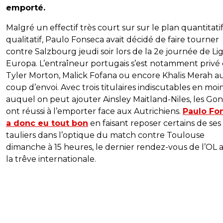
emporté.
Malgré un effectif très court sur sur le plan quantitatif
qualitatif, Paulo Fonseca avait décidé de faire tourner
contre Salzbourg jeudi soir lors de la 2e journée de Li
Europa. L’entraîneur portugais s’est notamment privé
Tyler Morton, Malick Fofana ou encore Khalis Merah a
coup d’envoi. Avec trois titulaires indiscutables en moin
auquel on peut ajouter Ainsley Maitland-Niles, les Go
ont réussi à l’emporter face aux Autrichiens.
Paulo Fo
a donc eu tout bon
en faisant reposer certains de ses
tauliers dans l’optique du match contre Toulouse
dimanche à 15 heures, le dernier rendez-vous de l’OL 
la trêve internationale.