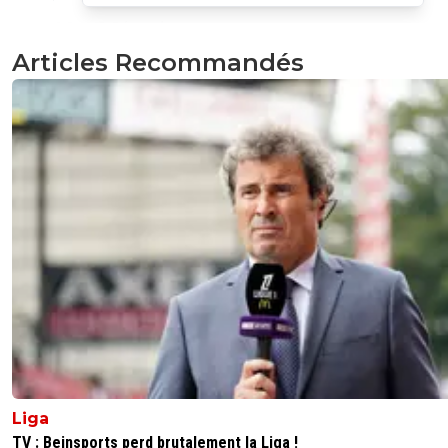
1
+
Répondre
Articles Recommandés
dirtyshady41
03 octobre 2025 à 17:34
+
1887
C'est pas Karabec qui a centré pour la tete de Kluivert ?
4
+
Répondre
raymond-point
03 octobre 2025 à 17:40
+
1391
Il me semble bien pourtant.
0
+
Répondre
sweet7812
03 octobre 2025 à 17:54
+
1163
Si si, c'est lui meme.
0
+
Répondre
Liga
TV : Beinsports perd brutalement la Liga !