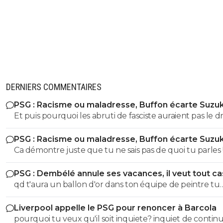
DERNIERS COMMENTAIRES
PSG : Racisme ou maladresse, Buffon écarte Suzuk
Et puis pourquoi les abruti de fasciste auraient pas le dr
s'exprimer? Toi t'es un gros débile qui sait pas faire la
PSG : Racisme ou maladresse, Buffon écarte Suzuk
différence entre nazisme et fascisme, t'a bien le droit d
Ca démontre juste que tu ne sais pas de quoi tu parles !! Fa
t'exprimer lol Tous les abrutis et idiots ont le droit de
etre sacrément débile pour confondre nazisme et fasci
s'exprimer lol
PSG : Dembélé annule ses vacances, il veut tout c
T'a meme pas le niveau en histoire d'un collégien... don
qd t'aura un ballon d'or dans ton équipe de peintre tu
partir de là tes idées politiques on s'en tape Quand on sait pas
pourras la ramener le bouffon de service
faire la différence entre le nazisme et le fascisme italien
Liverpool appelle le PSG pour renoncer à Barcola
parle pas de politique vu qu'on est un putain d'ignare ! Merci
pourquoi tu veux qu'il soit inquiete? inquiet de continu
de démontrer encore une fois que l'électeur LFI est u