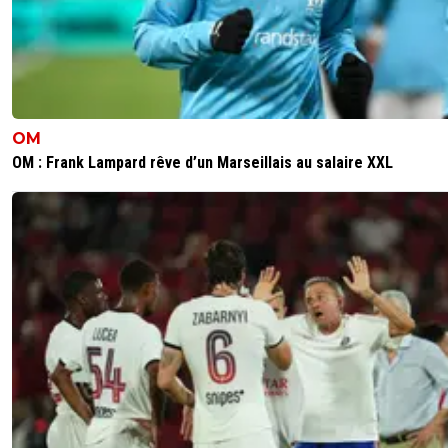
psg58
03 octobre 2025 à 13:27
+
207
Vivement qu'il dégage ce sélectionneur
5
+
Répondre
parisforever
OM
03 octobre 2025 à 12:43
+
792
OM : Frank Lampard rêve d’un Marseillais au salaire XXL
Rappeler Camavinga qui n'a pas jouer un match comple
oubliant Tolisso ?
Incompréhensible et je suis modéré ....
10
+
Répondre