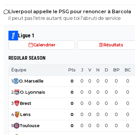
gagner des titres avec la meilleure équipe d'europe? SOigne
abruti qui connait rien à rien :)
Liverpool appelle le PSG pour renoncer à Barcola
toi abruti
il peut pas l'etre autant que toi l'abruti de service
Ligue 1
Calendrier
Résultats
REGULAR SEASON
Équipe
Pts
J
V
N
D
BP
BC
1
O
.
Marseille
0
0
0
0
0
0
0
2
O
.
Lyonnais
0
0
0
0
0
0
0
3
Brest
0
0
0
0
0
0
0
4
Lens
0
0
0
0
0
0
0
5
Toulouse
0
0
0
0
0
0
0