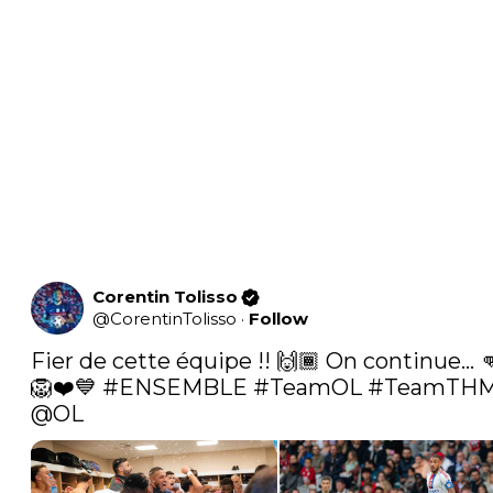
Corentin Tolisso
@
CorentinTolisso
·
Follow
Fier de cette équipe !! 🙌🏾 On continue… 
🦁❤️💙 
#ENSEMBLE
#TeamOL
#TeamTH
@OL