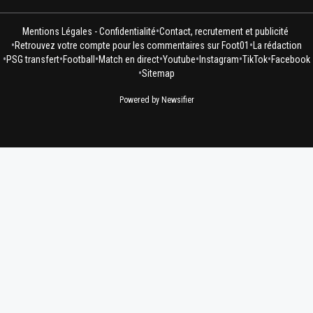
•
Mentions Légales - Confidentialité
Contact, recrutement et publicité
•
•
Retrouvez votre compte pour les commentaires sur Foot01
La rédaction
•
•
•
•
•
•
•
PSG transfert
Football
Match en direct
Youtube
Instagram
TikTok
Facebook
•
Sitemap
Powered by Newsifier