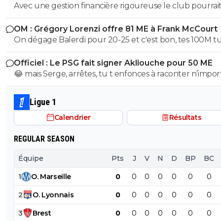
Avec une gestion financière rigoureuse le club pourrai
envisager une capitalisation supérieure au 1,2 milliards
OM : Grégory Lorenzi offre 81 ME à Frank McCourt
comme base de négociation avec l’Arabie Saoudite!
On dégage Balerdi pour 20-25 et c'est bon, tes 100M tu les
as. Faut quand-même virer kondogbia avec sa charrette et
Officiel : Le PSG fait signer Akliouche pour 50 ME
ses 500K mensuels, ça ne sera pas une perte.. Du coup, on
😂 mais Serge, arrêtes, tu t enfonces à raconter n’impor
pourra garder Aguerd, Hojberg weah, Emerson, Paixao et
quoi, tu supposes de la merde, ça fait un peu plus de 2
Gouiri, ce qui fait 1 joueur expérimenté par poste. Si Lorenzi
que Paris suit akliouche et c est pour ça qu il ne voulai
nous fait un recrutement malin , on pourrait faire une 
Ligue 1
Paris après Monaco. Paris le prend cet été car il était e
potable.
Calendrier
Résultats
trop cher l été dernier, qu une place s est libérée avec 
départ de lee et qu il a le profil recherché de milieu hy
REGULAR SEASON
avec des stats de plus de 20 passes et plus de 10 buts 
matchs, sans parler de sa dernière campagne de ldc où i
Équipe
Pts
J
V
N
D
BP
BC
plutôt très bien joué.
1
O
.
Marseille
0
0
0
0
0
0
0
2
O
.
Lyonnais
0
0
0
0
0
0
0
3
Brest
0
0
0
0
0
0
0