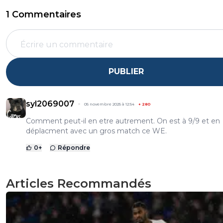
1 Commentaires
PUBLIER
syl2069007
05 novembre 2025 à 12:54
+
280
Comment peut-il en etre autrement. On est à 9/9 et en
déplacment avec un gros match ce WE.
0
+
Répondre
Articles Recommandés