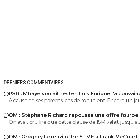
DERNIERS COMMENTAIRES
PSG : Mbaye voulait rester, Luis Enrique l'a convain
À cause de ses parents, pas de son talent. Encore un j
avec entourage nocif.
OM : Stéphane Richard repousse une offre fourbe
Aguerd
On avait cru lire que cette clause de 15M valait jusqu'au
juillet. ?
OM : Grégory Lorenzi offre 81 ME à Frank McCourt