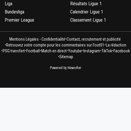
Liga
Résultats Ligue 1
Bundesliga
Calendrier Ligue 1
Premier League
Classement Ligue 1
•
Mentions Légales - Confidentialité
Contact, recrutement et publicité
•
•
Retrouvez votre compte pour les commentaires sur Foot01
La rédaction
•
•
•
•
•
•
•
PSG transfert
Football
Match en direct
Youtube
Instagram
TikTok
Facebook
•
Sitemap
Powered by Newsifier