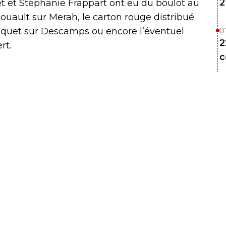
2
et et Stéphanie Frappart ont eu du boulot au
uault sur Merah, le carton rouge distribué
acquet sur Descamps ou encore l’éventuel
0
2
rt.
c