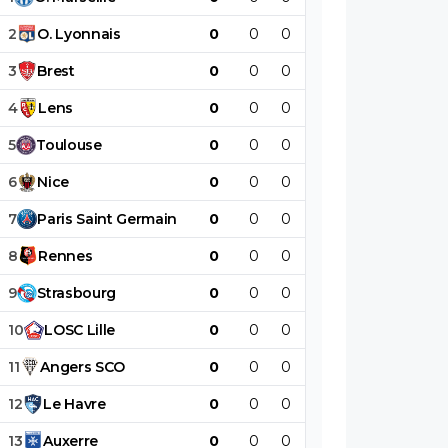
2
O
.
Lyonnais
0
0
0
0
0
0
3
Brest
0
0
0
0
0
0
4
Lens
0
0
0
0
0
0
5
Toulouse
0
0
0
0
0
0
6
Nice
0
0
0
0
0
0
7
Paris
Saint
Germain
0
0
0
0
0
0
8
Rennes
0
0
0
0
0
0
9
Strasbourg
0
0
0
0
0
0
10
LOSC
Lille
0
0
0
0
0
0
11
Angers
SCO
0
0
0
0
0
0
12
Le
Havre
0
0
0
0
0
0
13
Auxerre
0
0
0
0
0
0