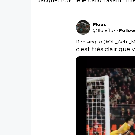
Jacquet touche le ballon avant l’i
Floux
@
floleflux
·
Follo
Replying to @
OL_Actu_M
c'est très clair que