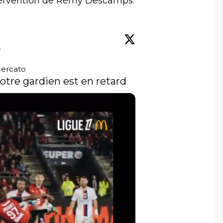
ntervention de Rémy Descamps.
w
ercato
 votre gardien est en retard