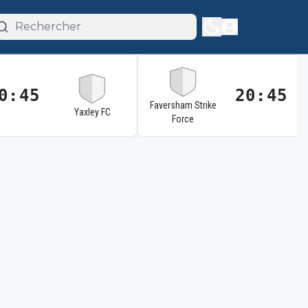
0:45
20:45
Faversham Strike
Yaxley FC
Force