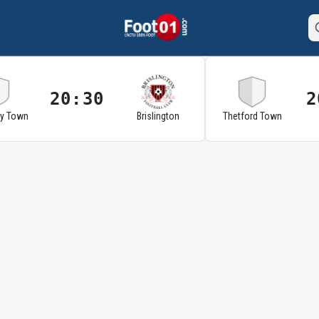
20:30
2
ry Town
Brislington
Thetford Town