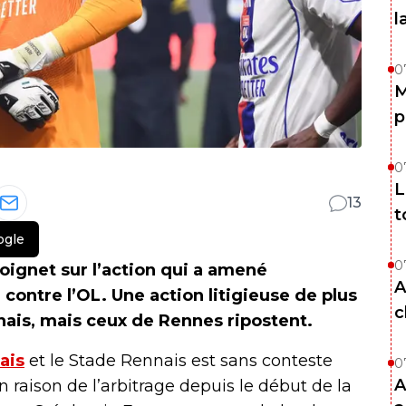
l
0
M
p
0
L
13
t
ogle
0
ignet sur l’action qui a amené
A
contre l’OL. Une action litigieuse de plus
c
nnais, mais ceux de Rennes ripostent.
ais
et le Stade Rennais est sans conteste
0
A
 en raison de l’arbitrage depuis le début de la