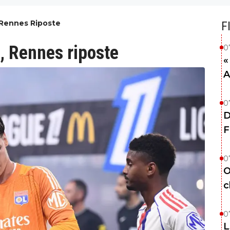
 Rennes Riposte
F
, Rennes riposte
0
«
A
0
D
F
0
O
c
0
L