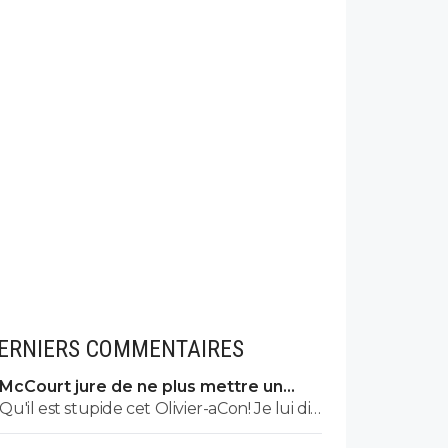
ERNIERS COMMENTAIRES
McCourt jure de ne plus mettre un
euro à l’OM
Qu'il est stupide cet Olivier-aCon! Je lui dis
que je ne lis pas ses commentaires puérils