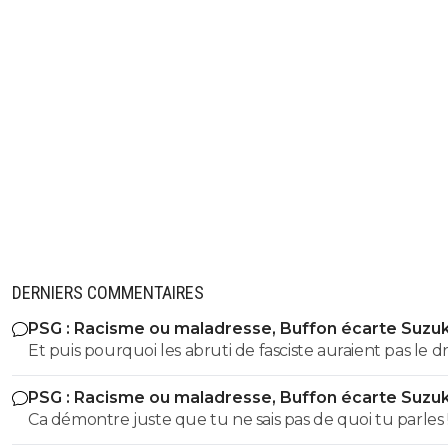
DERNIERS COMMENTAIRES
PSG : Racisme ou maladresse, Buffon écarte Suzuk
Et puis pourquoi les abruti de fasciste auraient pas le dr
s'exprimer? Toi t'es un gros débile qui sait pas faire la
PSG : Racisme ou maladresse, Buffon écarte Suzuk
différence entre nazisme et fascisme, t'a bien le droit d
Ca démontre juste que tu ne sais pas de quoi tu parles !! Fa
t'exprimer lol Tous les abrutis et idiots ont le droit de
etre sacrément débile pour confondre nazisme et fasci
s'exprimer lol