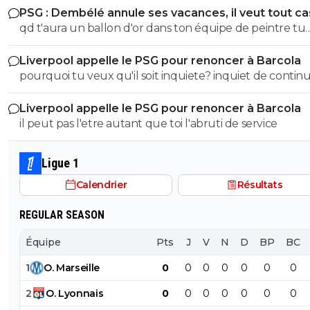
PSG : Dembélé annule ses vacances, il veut tout c
T'a meme pas le niveau en histoire d'un collégien... don
qd t'aura un ballon d'or dans ton équipe de peintre tu
partir de là tes idées politiques on s'en tape Quand on sait pas
pourras la ramener le bouffon de service
faire la différence entre le nazisme et le fascisme italien
Liverpool appelle le PSG pour renoncer à Barcola
parle pas de politique vu qu'on est un putain d'ignare ! Merci
pourquoi tu veux qu'il soit inquiete? inquiet de continu
de démontrer encore une fois que l'électeur LFI est u
gagner des titres avec la meilleure équipe d'europe? SOigne
abruti qui connait rien à rien :)
Liverpool appelle le PSG pour renoncer à Barcola
toi abruti
il peut pas l'etre autant que toi l'abruti de service
Ligue 1
Calendrier
Résultats
REGULAR SEASON
Équipe
Pts
J
V
N
D
BP
BC
1
O
.
Marseille
0
0
0
0
0
0
0
2
O
.
Lyonnais
0
0
0
0
0
0
0