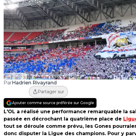
Hadrien Rivayrand
Par
Partager sur
Ajouter comme source préférée sur Google
L'OL a réalisé une performance remarquable la sa
passée en décrochant la quatrième place de
Ligu
tout se déroule comme prévu, les Gones pourraie
donc disputer la Ligue des champions. Pour y parv