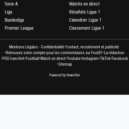
Serie A
Matchs en direct
Liga
Résultats Ligue 1
Bundesliga
Calendrier Ligue 1
Premier League
Classement Ligue 1
•
Mentions Légales - Confidentialité
Contact, recrutement et publicité
•
•
Retrouvez votre compte pour les commentaires sur Foot01
La rédaction
•
•
•
•
•
•
•
PSG transfert
Football
Match en direct
Youtube
Instagram
TikTok
Facebook
•
Sitemap
Powered by Newsifier