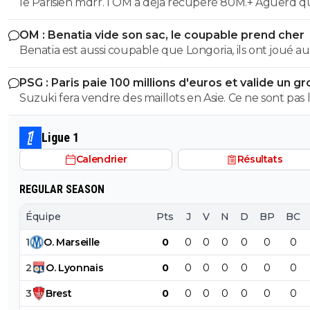
le Parisien mdrr. l OM a deja recuperé 80M.+ Aguerd quasi
officiel. Hodgberg en discussions avancees, Gomez pareil.
OM : Benatia vide son sac, le coupable prend cher
donc le blabla ca va. les articles de merde chaaue jour c est
Benatia est aussi coupable que Longoria, ils ont joué au
marrant mais ca va 5 mn
mercato sans construire quelque chose
PSG : Paris paie 100 millions d'euros et valide un gr
départ
Suzuki fera vendre des maillots en Asie. Ce ne sont pas 
russes qui acheteront ceux de Safonov ni les europeens
ceux de Chevalier. Quant aux autres acheteurs ils s’en
Ligue 1
foutent des trois ...
Calendrier
Résultats
REGULAR SEASON
Équipe
Pts
J
V
N
D
BP
BC
1
O
.
Marseille
0
0
0
0
0
0
0
2
O
.
Lyonnais
0
0
0
0
0
0
0
3
Brest
0
0
0
0
0
0
0