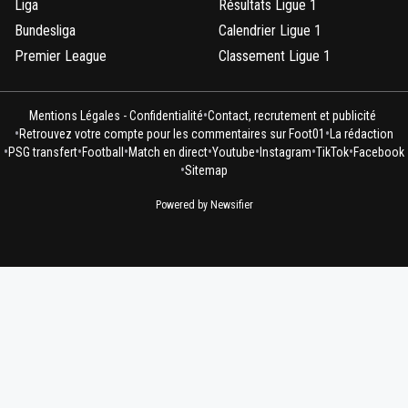
Liga
Résultats Ligue 1
Bundesliga
Calendrier Ligue 1
Premier League
Classement Ligue 1
•
Mentions Légales - Confidentialité
Contact, recrutement et publicité
•
•
Retrouvez votre compte pour les commentaires sur Foot01
La rédaction
•
•
•
•
•
•
•
PSG transfert
Football
Match en direct
Youtube
Instagram
TikTok
Facebook
•
Sitemap
Powered by Newsifier