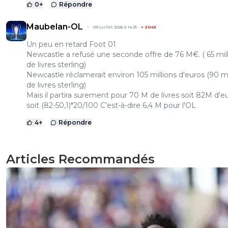
0
+
Répondre
Maubelan-OL
09 juillet 2026 à 14:25
+
2043
Un peu en retard Foot 01
Newcastle a refusé une seconde offre de 76 M€. ( 65 mil
de livres sterling)
Newcastle réclamerait environ 105 millions d'euros (90 mi
de livres sterling)
Mais il partira surement pour 70 M de livres soit 82M d'e
soit (82-50,1)*20/100 C’est-à-dire 6,4 M pour l'OL
4
+
Répondre
Articles Recommandés