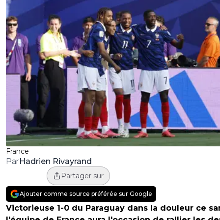
France
Hadrien Rivayrand
Par
Partager sur
Ajouter comme source préférée sur Google
Victorieuse 1-0 du Paraguay dans la douleur ce s
l'équipe de France aura l'occasion de rallier les d