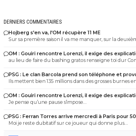
DERNIERS COMMENTAIRES
Hojberg s'en va, l'OM récupère 11 ME
Sur sa première saison il va me manquer, sur la deuxiè
très peu !
OM : Gouiri rencontre Lorenzi, il exige des explicat
au lieu de faire du bashing gratos renseigne toi dur C
c'est le nouveau riche oralien ils vont nouer la cL etc cl
PSG : Le clan Barcola prend son téléphone et pro
progresse chaque saison
un séisme
Ils mettent bien 135 millions dans des grosses burnes e
donc pourquoi le PSG devrait pas faire pareil ?
OM : Gouiri rencontre Lorenzi, il exige des explicat
Je pense qu’une pause s’impose…
PSG : Ferran Torres arrive mercredi à Paris pour 5
Moi je reste dubitatif sur ce joueur qui donne plus
l’impression de chasser le contrat le plus juteux, qui n a