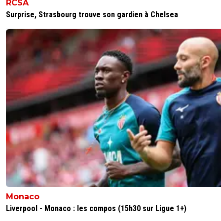
RCSA
Surprise, Strasbourg trouve son gardien à Chelsea
soldiez
05 juillet 2026 à 18:29
+
176
Ce lundi 22 juin... Ok ça marche ! Merci pour l'info Foot01 
1
+
Répondre
Monaco
Liverpool - Monaco : les compos (15h30 sur Ligue 1+)