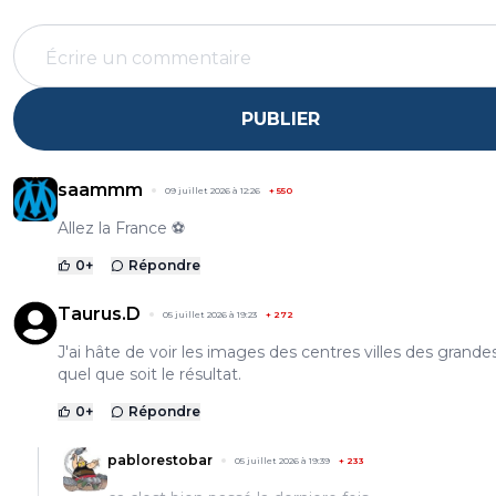
PUBLIER
saammm
09 juillet 2026 à 12:26
+
550
Allez la France ⚽
0
+
Répondre
Taurus.D
05 juillet 2026 à 19:23
+
272
J'ai hâte de voir les images des centres villes des grandes 
quel que soit le résultat.
0
+
Répondre
pablorestobar
05 juillet 2026 à 19:39
+
233