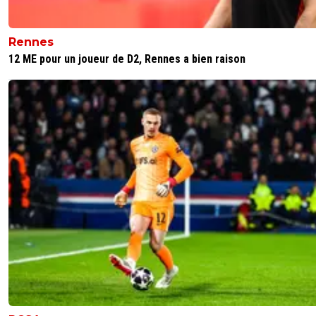
Tu as raison..
Mais chuis tombé sur une vidéo à Roubaix où 
gamins fêtaient la victoire du Maroc en arrosan
Rennes
personnes dans leur voiture, et comme ces
12 ME pour un joueur de D2, Rennes a bien raison
personnes étaient à l'arrêt, ces merdeux volaie
qu'il y avait dans le coffre. Ça date d'hier...
Donc je veux bien ne pas crier, mais c'est quan
même tout sauf impossible.
Mais attendons et voyons, y'a pas de souci.
1
+
Répondre
DukeTogo13
09 juillet 2026 à 12:42
+
107
Fait surtout arrter de tout minimiser on voit ou
nous mène
0
+
Répondre
montana
05 juillet 2026 à 18:48
+
213
De mieux en mieux... Faut arrêter la ganja...
0
+
Répondre