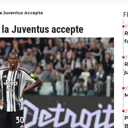
La Juventus Accepte
F
 la Juventus accepte
0
R
f
0
R
j
0
M
0
P
B