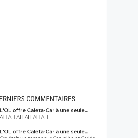
ERNIERS COMMENTAIRES
L'OL offre Caleta-Car à une seule
condition
AH AH AH AH AH AH
L'OL offre Caleta-Car à une seule
condition