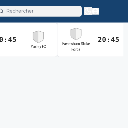
0:45
20:45
Faversham Strike
Yaxley FC
Force