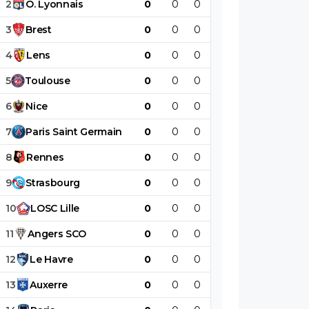
2
O
.
Lyonnais
0
0
0
0
0
0
3
Brest
0
0
0
0
0
0
4
Lens
0
0
0
0
0
0
5
Toulouse
0
0
0
0
0
0
6
Nice
0
0
0
0
0
0
7
Paris
Saint
Germain
0
0
0
0
0
0
8
Rennes
0
0
0
0
0
0
9
Strasbourg
0
0
0
0
0
0
10
LOSC
Lille
0
0
0
0
0
0
11
Angers
SCO
0
0
0
0
0
0
12
Le
Havre
0
0
0
0
0
0
13
Auxerre
0
0
0
0
0
0