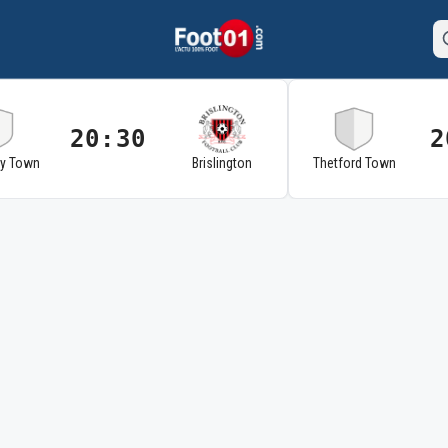
20:30
2
ry Town
Brislington
Thetford Town