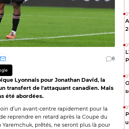
0
A
2
0
L
8
P
ogle
0
pique Lyonnais pour Jonathan David, la
O
un transfert de l'attaquant canadien. Mais
s
pas été abordées.
0
soin d’un avant-centre rapidement pour la
P
 de reprendre en retard après la Coupe du
u
Yaremchuk, prêtés, ne seront plus là pour