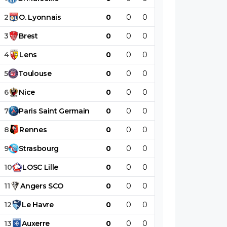
2
O
.
Lyonnais
0
0
0
0
0
0
3
Brest
0
0
0
0
0
0
4
Lens
0
0
0
0
0
0
5
Toulouse
0
0
0
0
0
0
6
Nice
0
0
0
0
0
0
7
Paris
Saint
Germain
0
0
0
0
0
0
8
Rennes
0
0
0
0
0
0
9
Strasbourg
0
0
0
0
0
0
10
LOSC
Lille
0
0
0
0
0
0
11
Angers
SCO
0
0
0
0
0
0
12
Le
Havre
0
0
0
0
0
0
13
Auxerre
0
0
0
0
0
0