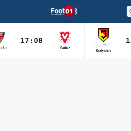
17:00
1
Jagiellonia
Turku
Vaduz
Białystok