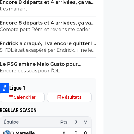
Encore 8 départs et 4 arrivées, ça va
valser à l'OL
t es marrant
Encore 8 départs et 4 arrivées, ça va
valser à l'OL
Compte petit Rémi et reviens me parler
Endrick a craqué, il va encore quitter le
Real
Si l'OL était exaspéré par Endrick... il ne le
suivrait pas de très près. Bref... Quand
Le PSG amène Malo Gusto pour
l'équipe sera complète... ce sera beaucoup
concurrencer Hakimi
Encore des sous pour l’OL
mieux.
Ligue 1
Calendrier
Résultats
REGULAR SEASON
Équipe
Pts
J
V
N
D
BP
B
1
O
.
Marseille
0
0
0
0
0
0