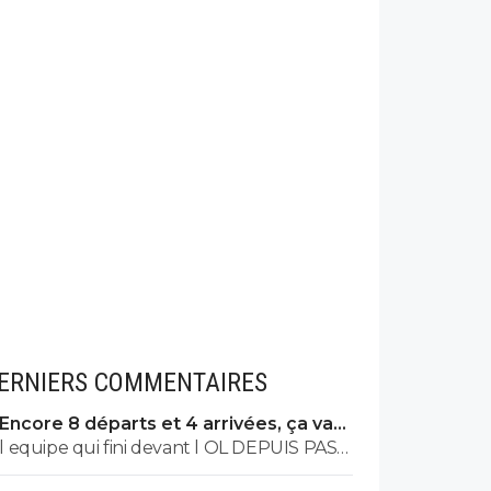
ERNIERS COMMENTAIRES
Encore 8 départs et 4 arrivées, ça va
valser à l'OL
l equipe qui fini devant l OL DEPUIS PAS
MAL DE TPS? lol. t es tro malin toi