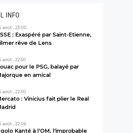
IL INFO
5 août , 23:00
SSE : Exaspéré par Saint-Etienne,
ilmer rêve de Lens
5 août , 22:50
ouac pour le PSG, balayé par
ajorque en amical
5 août , 22:30
ercato : Vinicius fait plier le Real
adrid
5 août , 22:06
golo Kanté à l'OM, l'improbable