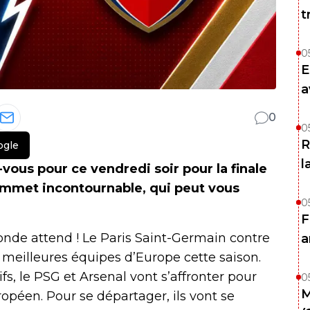
t
0
E
a
0
0
R
ogle
l
vous pour ce vendredi soir pour la finale
ommet incontournable, qui peut vous
0
F
monde attend ! Le Paris Saint-Germain contre
a
x meilleures équipes d’Europe cette saison.
s, le PSG et Arsenal vont s’affronter pour
0
M
ropéen. Pour se départager, ils vont se