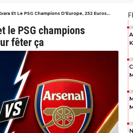
: Kvara Et Le PSG Champions D'Europe, 252 Euros
F
 et le PSG champions
0
A
ur fêter ça
K
0
C
M
0
M
M
0
N