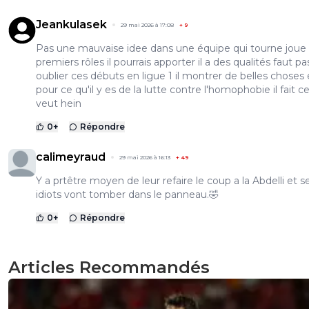
Jeankulasek
29 mai 2026 à 17:08
+
9
Pas une mauvaise idee dans une équipe qui tourne joue 
premiers rôles il pourrais apporter il a des qualités faut pa
oublier ces débuts en ligue 1 il montrer de belles choses 
pour ce qu'il y es de la lutte contre l'homophobie il fait c
veut hein
0
+
Répondre
calimeyraud
29 mai 2026 à 16:13
+
49
Y a prtêtre moyen de leur refaire le coup a la Abdelli et s
idiots vont tomber dans le panneau.🤣
0
+
Répondre
Articles Recommandés