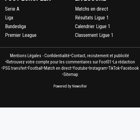
Serie A
Matchs en direct
Liga
Résultats Ligue 1
Bundesliga
Calendrier Ligue 1
Premier League
Classement Ligue 1
•
Mentions Légales - Confidentialité
Contact, recrutement et publicité
•
•
Retrouvez votre compte pour les commentaires sur Foot01
La rédaction
•
•
•
•
•
•
•
PSG transfert
Football
Match en direct
Youtube
Instagram
TikTok
Facebook
•
Sitemap
Powered by Newsifier