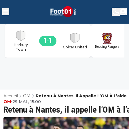
1
1
1
Horbury
Deeping Rangers
Golcar United
Town
Accueil
OM
Retenu À Nantes, Il Appelle L’OM À L’aide
OM
•
29 MAI , 15:00
Retenu à Nantes, il appelle l’OM à l’