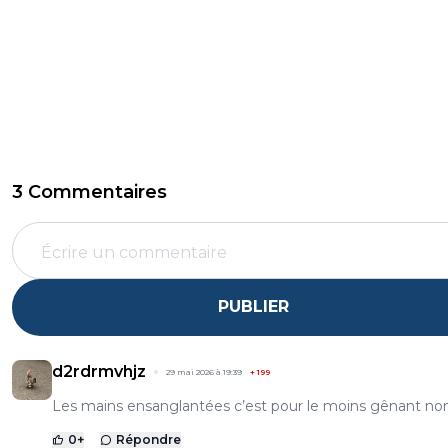
3 Commentaires
PUBLIER
d2rdrmvhjz
29 mai 2026 à 19:39
+
199
Les mains ensanglantées c’est pour le moins gênant no
0
+
Répondre