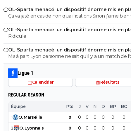
OL-Sparta menacé, un dispositif énorme mis en pl
Ça va jasé en cas de non qualifications Sinon j'aime bien votre
maillot
OL-Sparta menacé, un dispositif énorme mis en pl
Ridicule
OL-Sparta menacé, un dispositif énorme mis en pl
Mis à part Lyon personne ne sait qu'il y a un match de fo
Ligue 1
Calendrier
Résultats
REGULAR SEASON
Équipe
Pts
J
V
N
D
BP
BC
1
O
.
Marseille
0
0
0
0
0
0
0
2
O
.
Lyonnais
0
0
0
0
0
0
0