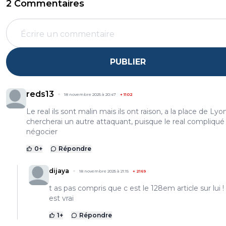
2 Commentaires
PUBLIER
reds13
18 novembre 2025 à 20:47
+
1102
Le real ils sont malin mais ils ont raison, a la place de Lyon
chercherai un autre attaquant, puisque le real compliqué
négocier
0
+
Répondre
dijaya
18 novembre 2025 à 21:15
+
2169
t as pas compris que c est le 128em article sur lui ! 
est vrai
1
+
Répondre