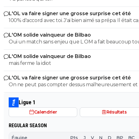
L'OL va faire signer une grosse surprise cet été
100% d'accord avec toi. J'ai bien aimé sa prépa. Il était c
de mettre de l'impact physique, de la puissance. On a besoin
L'OM solide vainqueur de Bilbao
de Morton en pointe basse pour équilibrer l'équipe. Et i
Oui un match sans enjeu que L OM a fait beaucoup to
un profil plus créatif en 8, comme Merah... ou Natey !
a 2 -1 il a fait rentrer que des jeunes
L'OM solide vainqueur de Bilbao
mais ferme la idiot
L'OL va faire signer une grosse surprise cet été
On ne peut pas compter dessus malheureusement et
son prêt ça a permis de prendre le latéral droit suisse.
Ligue 1
Calendrier
Résultats
REGULAR SEASON
Équipe
Pts
J
V
N
D
BP
BC