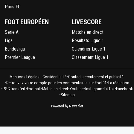
Paris FC
FOOT EUROPÉEN
LIVESCORE
Serie A
Matchs en direct
Liga
Résultats Ligue 1
Bundesliga
Calendrier Ligue 1
Premier League
Classement Ligue 1
•
Mentions Légales - Confidentialité
Contact, recrutement et publicité
•
•
Retrouvez votre compte pour les commentaires sur Foot01
La rédaction
•
•
•
•
•
•
•
PSG transfert
Football
Match en direct
Youtube
Instagram
TikTok
Facebook
•
Sitemap
Powered by Newsifier