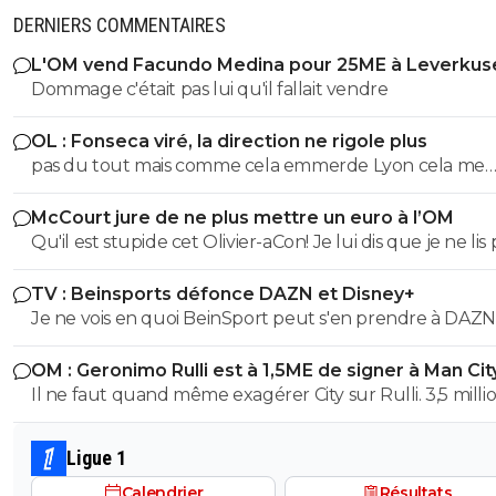
DERNIERS COMMENTAIRES
L'OM vend Facundo Medina pour 25ME à Leverkus
Dommage c'était pas lui qu'il fallait vendre
OL : Fonseca viré, la direction ne rigole plus
pas du tout mais comme cela emmerde Lyon cela me
convient
McCourt jure de ne plus mettre un euro à l’OM
Qu'il est stupide cet Olivier-aCon! Je lui dis que je ne lis 
ses commentaires puérils avec des émojis et il continue
TV : Beinsports défonce DAZN et Disney+
me répondre avec ses petites images de gogol. Ça pro
Je ne vois en quoi BeinSport peut s'en prendre à DAZN
bien ce que je dis, on voit tout de suite qu'on a affaire à
Disney+. Pour garder la Liga ils n'avaient qu'à ouvrir leu
teubé.^^
OM : Geronimo Rulli est à 1,5ME de signer à Man Cit
portefeuille. Il ne l'on pas fait tant pis pour eux. Ils ont 
Il ne faut quand même exagérer City sur Rulli. 3,5 milli
perdu la Ligue A il y a deux ans...
quand on vient de vendre son deuxième gardien Traff
pour 46 millions d'euros et que l'on a acheté un joueu
Ligue 1
je ne connaissais à peine de Nottigham à 135 millions de 
Calendrier
Résultats