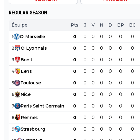
sterling.
REGULAR SEASON
Équipe
Pts
J
V
N
D
BP
BC
1
O
.
Marseille
0
0
0
0
0
0
0
2
O
.
Lyonnais
0
0
0
0
0
0
0
3
Brest
0
0
0
0
0
0
0
4
Lens
0
0
0
0
0
0
0
5
Toulouse
0
0
0
0
0
0
0
6
Nice
0
0
0
0
0
0
0
7
Paris
Saint
Germain
0
0
0
0
0
0
0
8
Rennes
0
0
0
0
0
0
0
9
Strasbourg
0
0
0
0
0
0
0