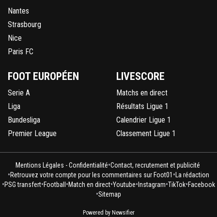
Nantes
Strasbourg
Nice
Paris FC
FOOT EUROPÉEN
LIVESCORE
Serie A
Matchs en direct
Liga
Résultats Ligue 1
Bundesliga
Calendrier Ligue 1
Premier League
Classement Ligue 1
•
Mentions Légales - Confidentialité
Contact, recrutement et publicité
•
•
Retrouvez votre compte pour les commentaires sur Foot01
La rédaction
•
•
•
•
•
•
•
PSG transfert
Football
Match en direct
Youtube
Instagram
TikTok
Facebook
•
Sitemap
Powered by Newsifier