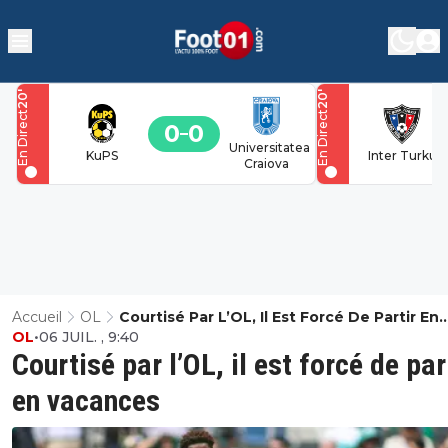
'
'
20
20
En Direct
En Direct
0
0
Universitatea
KuPS
Inter Turku
Craiova
Accueil
OL
Courtisé Par L’OL, Il Est Forcé De Partir En
OL
•
06 JUIL. , 9:40
Vacances
Courtisé par l’OL, il est forcé de par
en vacances