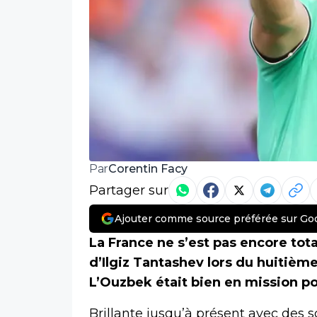
Corentin Facy
Par
Partager sur
Ajouter comme source préférée sur Go
La France ne s’est pas encore tot
d’Ilgiz Tantashev
lors du huitième
L’Ouzbek était bien en mission po
Brillante jusqu’à présent avec des sc