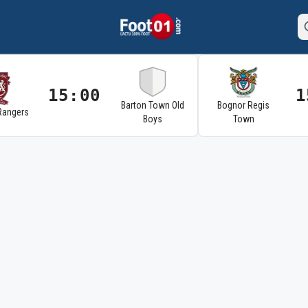
15:00
1
Barton Town Old
Bognor Regis
Rangers
Boys
Town