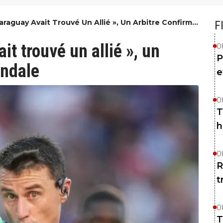
Paraguay Avait Trouvé Un Allié », Un Arbitre Confirme
F
e
it trouvé un allié », un
0
P
andale
e
0
T
h
0
R
t
0
T