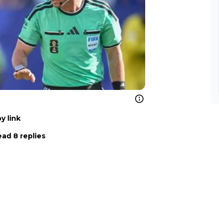
y link
ad 8 replies