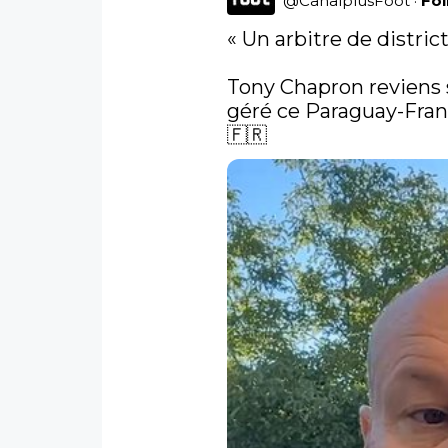
@
CanalplusFoot
·
Fo
« Un arbitre de district 
Tony Chapron reviens su
géré ce Paraguay-Fran
🇫🇷 