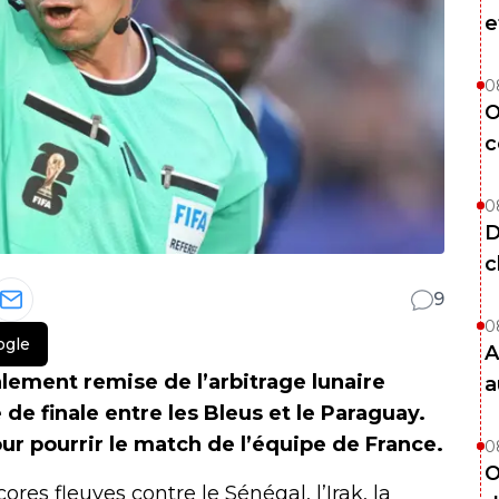
e
0
O
c
0
D
c
9
0
ogle
A
alement remise de l’arbitrage lunaire
a
 de finale entre les Bleus et le Paraguay.
ur pourrir le match de l’équipe de France.
0
O
ores fleuves contre le Sénégal, l’Irak, la