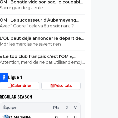
OM : Benatia vide son sac, le coupable
prend cher
Sacré grande gueule.
OM : Le successeur d'Aubameyang
déniché en Belgique
Avec " Goore " cela va être saignant ?
L’OL peut déjà annoncer le départ de
Fonseca
Mdr les merdias ne savent rien
« Le top club français c’est l’OM »,
Adidas bouscule le PSG
Attention, merci de ne pas utiliser d’emojis
en la présence de Raymond Q qui a un
traumatisme de l enfance lié à ces
Ligue 1
derniers; pour le soutenir, vous pouvez
Calendrier
Résultats
adhérer à son association se prétendant
faire partie d’une « élite » littéraire se
REGULAR SEASON
refusant catégoriquement l utilisation d
emojis bien trop populaire à son goût et
Équipe
Pts
J
V
N
D
BP
B
surtout incompréhensible pour ses gros
1
O
.
Marseille
0
0
0
0
0
0