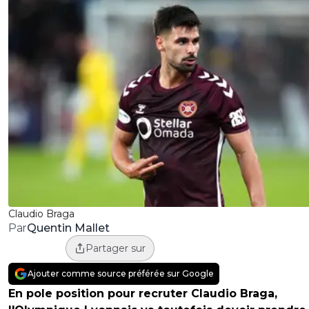
Claudio Braga
Quentin Mallet
Par
Partager sur
Ajouter comme source préférée sur Google
En pole position pour recruter Claudio Braga,