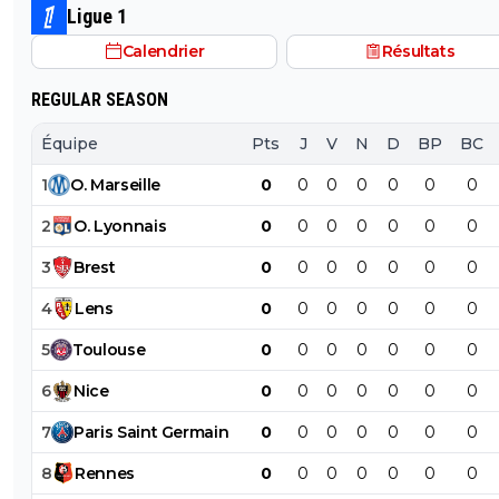
Ligue 1
honte du Football Mondial.
Calendrier
Résultats
REGULAR SEASON
Équipe
Pts
J
V
N
D
BP
BC
1
O
.
Marseille
0
0
0
0
0
0
0
2
O
.
Lyonnais
0
0
0
0
0
0
0
3
Brest
0
0
0
0
0
0
0
4
Lens
0
0
0
0
0
0
0
5
Toulouse
0
0
0
0
0
0
0
6
Nice
0
0
0
0
0
0
0
7
Paris
Saint
Germain
0
0
0
0
0
0
0
8
Rennes
0
0
0
0
0
0
0