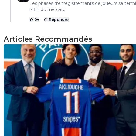
Les phases d'enregistrements de joueurs se term
la fin du mercato
0
+
Répondre
Articles Recommandés