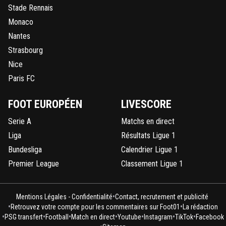
Stade Rennais
Monaco
Nantes
Strasbourg
Nice
Paris FC
FOOT EUROPÉEN
LIVESCORE
Serie A
Matchs en direct
Liga
Résultats Ligue 1
Bundesliga
Calendrier Ligue 1
Premier League
Classement Ligue 1
•
Mentions Légales - Confidentialité
Contact, recrutement et publicité
•
•
Retrouvez votre compte pour les commentaires sur Foot01
La rédaction
•
•
•
•
•
•
•
PSG transfert
Football
Match en direct
Youtube
Instagram
TikTok
Facebook