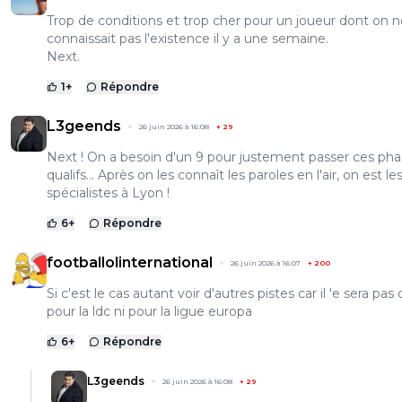
Trop de conditions et trop cher pour un joueur dont on n
connaissait pas l'existence il y a une semaine.
Next.
1
+
Répondre
L3geends
26 juin 2026 à 16:08
+
29
Next ! On a besoin d'un 9 pour justement passer ces ph
qualifs… Après on les connaît les paroles en l'air, on est le
spécialistes à Lyon !
6
+
Répondre
footballolinternational
26 juin 2026 à 16:07
+
200
Si c'est le cas autant voir d'autres pistes car il 'e sera pas 
pour la ldc ni pour la ligue europa
6
+
Répondre
L3geends
26 juin 2026 à 16:08
+
29