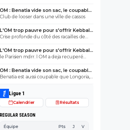
argent. aucun interet d evoquer cette
OM : Benatia vide son sac, le coupable
piste a part des clics
prend cher
Club de looser dans une ville de cassos
L'OM trop pauvre pour s'offrir Kebbal,
c'est officiel
Crise profonde du côté des racailles de
Marseille 😍
L'OM trop pauvre pour s'offrir Kebbal,
c'est officiel
le Parisien mdrr. l OM a deja recuperé
80M.+ Aguerd quasi officiel. Hodgberg en
OM : Benatia vide son sac, le coupable
discussions avancees, Gomez pareil. donc
prend cher
Benatia est aussi coupable que Longoria,
le blabla ca va. les articles de merde
ils ont joué au foot mercato sans
chaaue jour c est marrant mais ca va 5 mn
construire quelque chose
Ligue 1
Calendrier
Résultats
REGULAR SEASON
Équipe
Pts
J
V
N
D
BP
B