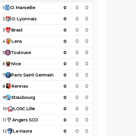
1
O
.
Marseille
0
0
0
0
0
0
2
O
.
Lyonnais
0
0
0
0
0
0
3
Brest
0
0
0
0
0
0
4
Lens
0
0
0
0
0
0
5
Toulouse
0
0
0
0
0
0
6
Nice
0
0
0
0
0
0
7
Paris
Saint
Germain
0
0
0
0
0
0
8
Rennes
0
0
0
0
0
0
9
Strasbourg
0
0
0
0
0
0
10
LOSC
Lille
0
0
0
0
0
0
11
Angers
SCO
0
0
0
0
0
0
12
Le
Havre
0
0
0
0
0
0