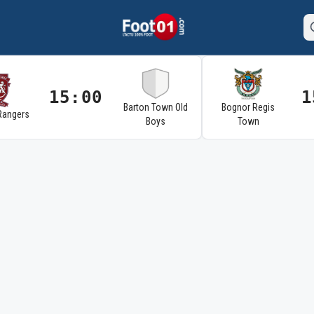
15:00
1
Barton Town Old
Bognor Regis
Rangers
Boys
Town