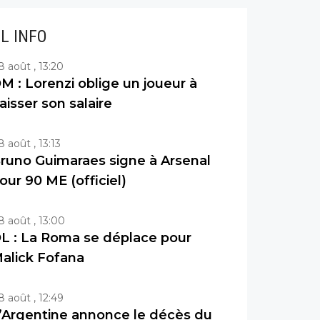
IL INFO
8 août , 13:20
M : Lorenzi oblige un joueur à
aisser son salaire
8 août , 13:13
runo Guimaraes signe à Arsenal
our 90 ME (officiel)
8 août , 13:00
L : La Roma se déplace pour
alick Fofana
8 août , 12:49
’Argentine annonce le décès du