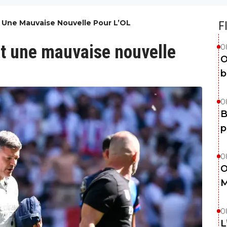
 Une Mauvaise Nouvelle Pour L’OL
F
t une mauvaise nouvelle
0
O
b
0
B
p
0
O
M
0
L