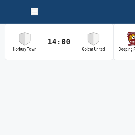
14:00
Horbury Town
Golcar United
Deeping 