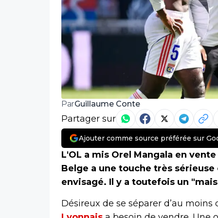
Guillaume Conte
Par
Partager sur
Ajouter comme source préférée sur Go
L'OL a mis Orel Mangala en vente 
Belge a une touche très sérieuse 
envisagé. Il y a toutefois un "mais
Désireux de se séparer d’au moins d
Lyonnais
a besoin de vendre. Une ob