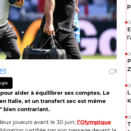
p
0
E
l
0
P
Z
1
ogle
0
L
pour aider à équilibrer ses comptes. Le
K
en Italie, et un transfert sec est même
" bien contrariant.
0
eux joueurs avant le 30 juin,
l’Olympique
T
ligation justifiée par son passage devant la