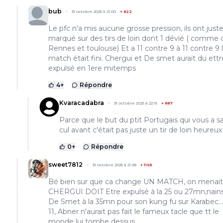
bub
31 octobre 2025 à 21:00
+
822
Le pfc n'a mis aucune grosse pression, ils ont just
marqué sur des tirs de loin dont 1 dévié ( comme 
Rennes et toulouse) Et a 11 contre 9 à 11 contre 9 
match était fini. Chergui et De smet aurait du ettr
expulsé en 1ere mitemps
4
+
Répondre
Kvaracadabra
31 octobre 2025 à 22:15
+
887
Parce que le but du ptit Portugais qui vous a s
cul avant c'était pas juste un tir de loin heureux
0
+
Répondre
sweet7812
31 octobre 2025 à 21:28
+
1168
Bé bien sur que ca change UN MATCH, on menait 
CHERGUI DOIT Etre expulsé à la 25 ou 27mn,nains
De Smet à la 35mn pour son kung fu sur Karabec...
11, Abner n'aurait pas fait le fameux tacle que tt le
monde lui tombe dessus.