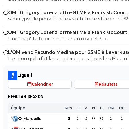
cetait pas un hasard...
OM : Grégory Lorenzi offre 81 ME à Frank McCourt
sammypsg Je pense que le vrai chiffre se situe entre 62
700 M
OM : Grégory Lorenzi offre 81 ME à Frank McCourt
Une " cup" tu te prends pour un rosbeef ? Lol
L'OM vend Facundo Medina pour 25ME à Leverkus
La saison quil a fait lan dernier on aurait pris le u19 ou u
son poste ils auraient pas fait pire, il a ete blessé plus 1/3
saison et le peu de fois où on l'a vue bah putain...je sais 
Ligue 1
lors de quel match tu l'a vu bon, moi jai surtout vue so
Calendrier
Résultats
bide et ses croissants a la place des pieds et faire des fau
duel sur 3..
REGULAR SEASON
Équipe
Pts
J
V
N
D
BP
BC
1
O
.
Marseille
0
0
0
0
0
0
0