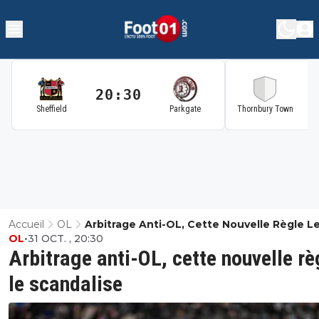
20:30
2
Sheffield
Parkgate
Thornbury Town
Accueil
OL
Arbitrage Anti-OL, Cette Nouvelle Règle L
OL
•
31 OCT. , 20:30
Scandalise
Arbitrage anti-OL, cette nouvelle rè
le scandalise