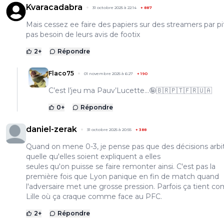
Kvaracadabra
31 octobre 2025 à 22:14
+
887
Mais cessez ee faire des papiers sur des streamers par pit
pas besoin de leurs avis de footix
2
+
Répondre
Flaco75
01 novembre 2025 à 6:27
+
190
C’est l’jeu ma Pauv’Lucette…🤪🇧🇷🇵🇹🇫🇷🇺🇦
0
+
Répondre
daniel-zerak
31 octobre 2025 à 20:55
+
388
Quand on mene 0-3, je pense pas que des décisions arbit
quelle qu'elles soient expliquent a elles
seules qu'on puisse se faire remonter ainsi. C'est pas la
première fois que Lyon panique en fin de match quand
l'adversaire met une grosse pression. Parfois ça tient 
Lille où ça craque comme face au PFC.
2
+
Répondre