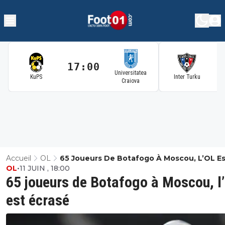
17:00
1
Universitatea
KuPS
Inter Turku
Craiova
Accueil
OL
65 Joueurs De Botafogo À Moscou, L’OL Es
OL
•
11 JUIN , 18:00
Écrasé
65 joueurs de Botafogo à Moscou, l
est écrasé