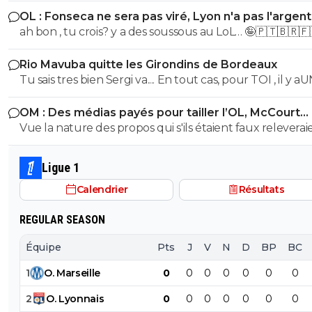
grosse connerie est d'avoir vendangé la fin de saison de
OL : Fonseca ne sera pas viré, Lyon n'a pas l'argen
On est d'ailleurs dans la continuité.... Un tour préliminaire
le faire
ah bon , tu crois? y a des soussous au LoL… 🤪🇵🇹🇧🇷🇫
c'est toujours une belle merde, d'autant + quand on a
budget réduit.
Rio Mavuba quitte les Girondins de Bordeaux
Tu sais tres bien Sergi va.... En tout cas, pour TOI , il y a
SEUL CLUB qui est parfait... Et qui QUOI QU IL ARRIVE 
OM : Des médias payés pour tailler l’OL, McCourt
sera JMAIS critiqué par toi..... Tu te rends compte que tu
accusé
Vue la nature des propos qui s'ils étaient faux releverai
seul a defendre mordicus le mec qui a faillit couler ton
la diffamation, je penses que c'est bien documenté et vé
mon pauvre vieux fou... tu t'en rends compte au moins
Ligue 1
Calendrier
Résultats
REGULAR SEASON
Équipe
Pts
J
V
N
D
BP
BC
1
O
.
Marseille
0
0
0
0
0
0
0
2
O
.
Lyonnais
0
0
0
0
0
0
0