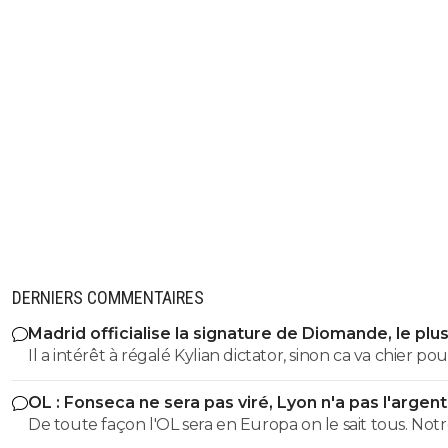
DERNIERS COMMENTAIRES
Madrid officialise la signature de Diomande, le plu
transfert de son histoire
Il a intérêt à régalé Kylian dictator, sinon ca va chier po
matricule !
OL : Fonseca ne sera pas viré, Lyon n'a pas l'argen
le faire
De toute façon l'OL sera en Europa on le sait tous. Not