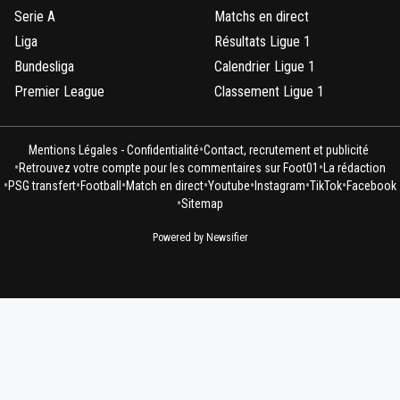
Serie A
Matchs en direct
Liga
Résultats Ligue 1
Bundesliga
Calendrier Ligue 1
Premier League
Classement Ligue 1
•
Mentions Légales - Confidentialité
Contact, recrutement et publicité
•
•
Retrouvez votre compte pour les commentaires sur Foot01
La rédaction
•
•
•
•
•
•
•
PSG transfert
Football
Match en direct
Youtube
Instagram
TikTok
Facebook
•
Sitemap
Powered by Newsifier