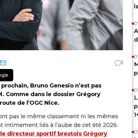
l
0
A
d
0
1
M
p
ogle
in prochain, Bruno Genesio n’est pas
0
OM. Comme dans le dossier Grégory
L
 route de l’OGC Nice.
p
1
n’ont pas le même classement ni les mêmes
nt intimement liés à l’aube de cet été 2026.
0
le directeur sportif brestois Grégory