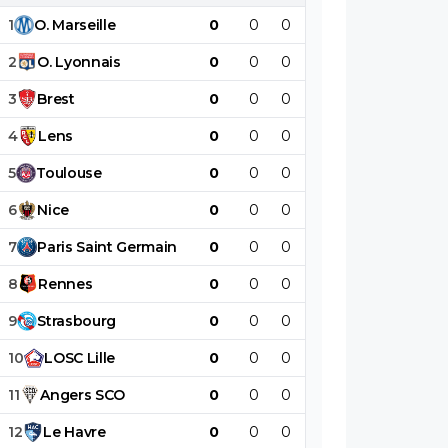
1
O
.
Marseille
0
0
0
0
0
0
2
O
.
Lyonnais
0
0
0
0
0
0
3
Brest
0
0
0
0
0
0
4
Lens
0
0
0
0
0
0
5
Toulouse
0
0
0
0
0
0
6
Nice
0
0
0
0
0
0
7
Paris
Saint
Germain
0
0
0
0
0
0
8
Rennes
0
0
0
0
0
0
9
Strasbourg
0
0
0
0
0
0
10
LOSC
Lille
0
0
0
0
0
0
11
Angers
SCO
0
0
0
0
0
0
12
Le
Havre
0
0
0
0
0
0