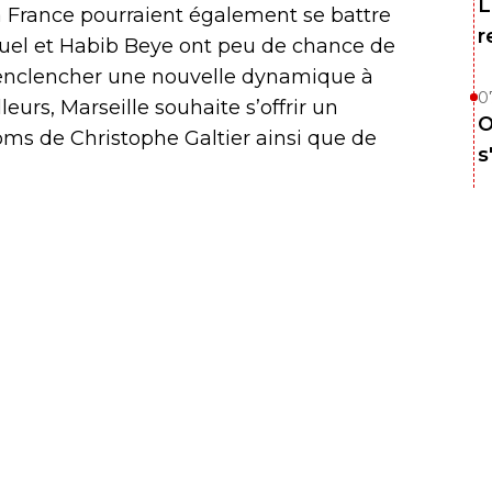
L
la France pourraient également se battre
r
 Puel et Habib Beye ont peu de chance de
t enclencher une nouvelle dynamique à
0
eurs, Marseille souhaite s’offrir un
O
noms de Christophe Galtier ainsi que de
s