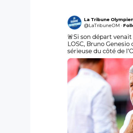
La Tribune Olympie
@
LaTribuneOM
·
Fol
🚨Si son départ venait
LOSC, Bruno Genesio de
sérieuse du côté de l'O