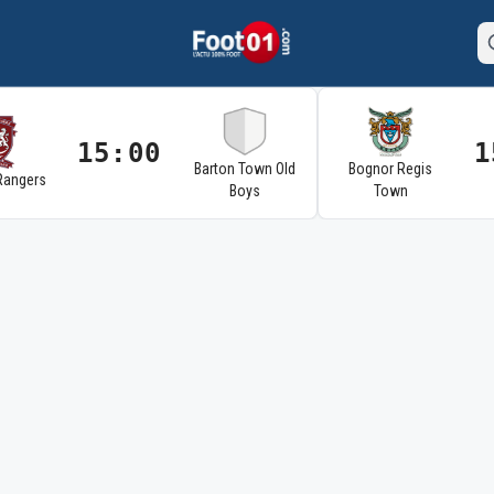
15:00
1
Barton Town Old
Bognor Regis
Rangers
Boys
Town