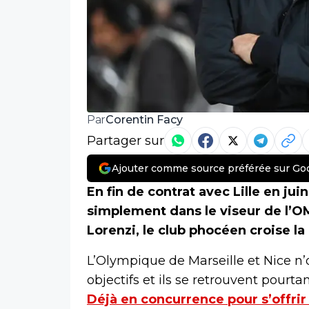
Corentin Facy
Par
Partager sur
Ajouter comme source préférée sur Go
En fin de contrat avec Lille en ju
simplement dans le viseur de l’
Lorenzi, le club phocéen croise la
L’Olympique de Marseille et Nice 
objectifs et ils se retrouvent pourta
Déjà en concurrence pour s’offrir 