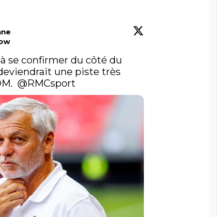
nne
low
 à se confirmer du côté du 
viendrait une piste très 
M.  
@RMCsport