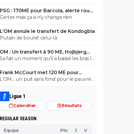
barcola c'est pas plus de 80-100 hors
PSG : 170ME pour Barcola, alerte rouge
bonus faut arrêter c'est pas kvara
à Liverpool
Certes mais ça a n'y change rien
Mbappé Dembelé haaland
L’OM annule le transfert de Kondogbia
Putain de boulet celui-là
OM : Un transfert à 90 ME, Hojbjerg
s'en va
Sa fait un moment qu'il a baissé les bras la
première saison il etait top mais depuis
Frank McCourt met 120 ME pour
quelques match etait en dessus. Merci et
sauver l’OM !
L'OM.... un puit sans fond pour le pauvre
bon vent a lui pour le reste de sa carrière
Frank McCourt.
...
Ligue 1
Calendrier
Résultats
REGULAR SEASON
Équipe
Pts
J
V
N
D
BP
B