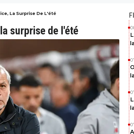
ce, La Surprise De L'été
F
a surprise de l'été
0
L
l
0
O
l
0
L
l
0
A